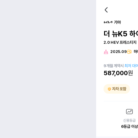
기아
더 뉴K5 하
2.0 HEV 프레스티지
2025.09
하
9
개월
계약시
최저 대
587,000
원
자차 포함
신용등급
6등급 이상