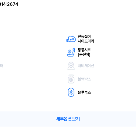
31하2674
전동접이
사이드미러
통풍시트
(
운전석)
메라
내비게이션
블랙박스
블루투스
세부옵션 보기