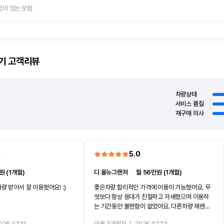
금이 있는 보험
기
고객리뷰
차량상태
서비스 품질
재구매 의사
0
5.0
원 (1개월)
디 올뉴그랜저
ㅣ
월 56만원 (1개월)
량 받아서 잘 이용했어요! :)
좋은차량 합리적인 가격에 이용이 가능했어요. 무
엇보다 항상 응대가 친절하고 자세했으며 이용하
는 기간동안 불편함이 없었어요. 다른차량 재렌트
까지 진행할만큼 여러가지로 만족스럽습니다. 반
026.07.31
이용 2개월차
ㅣ
2026.07.23