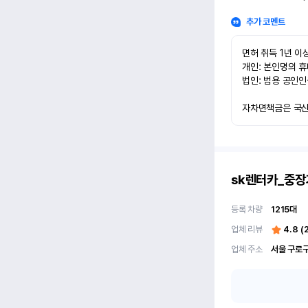
추가 코멘트
면허 취득 1년 이상
개인: 본인명의 휴
법인: 범용 공인인
자차면책금은 국산차
sk렌터카_중장
등록 차량
1215
대
업체 리뷰
4.8
(
업체 주소
서울 구로구