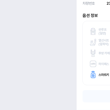
차량번호
2
옵션 정보
썬루프
(
일반)
열선시트
(
앞좌석)
후방 카
하이패스
스마트키