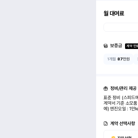
월 대여료
보증금
계약 만
1개월
87
만원
정비/관리 제공
표준 정비 (스피드메
계약서 기준 소모품 
예) 엔진오일 : 1만
계약 선택사항