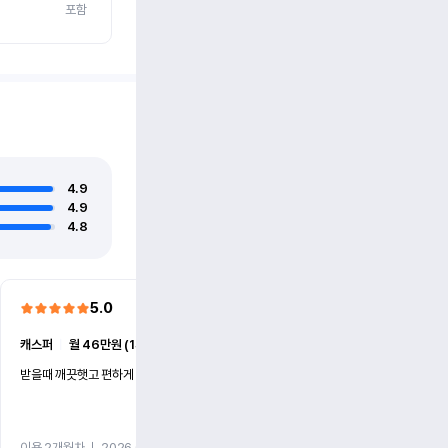
포함
4.9
4.9
4.8
5.0
5.0
캐스퍼
ㅣ
월 46만원 (1개월)
EV6
ㅣ
월 74만원 (1개월)
받을때 깨끗햇고 편하게 잘이용했습니다!
전기차 처음 타봤는데 편하게 
니다
이용 2개월차
ㅣ
2026.07.08
이용 2개월차
ㅣ
2026.06.10