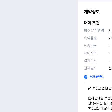
계약정보
대여 조건
최소 운전연령
만
위약율
2
탁송비용
무
대여지역
-
결제수단
-
결제방식
선
추가 코멘트
✔️ 보증금 관련 
현재 안내된 보증금
선택하시는 월 약
보증금은 해당 조