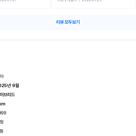
카 렌트 고민없이 강추합니다!!
리뷰 모두보기
아
025년 9월
이브리드
km
999
정
동