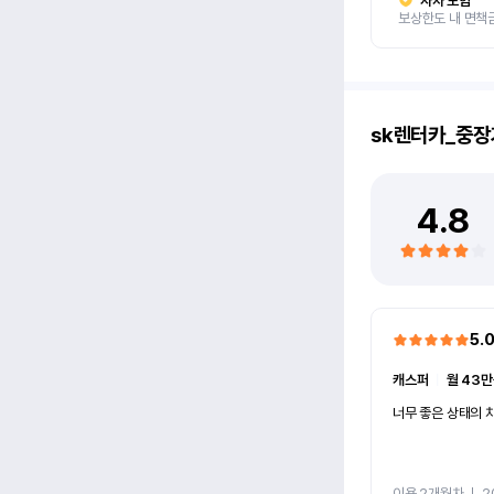
자차 보험
보상한도 내 면책
sk렌터카_중장
4.8
5.
캐스퍼
ㅣ
월 43만
너무 좋은 상태의 차
이용 2개월차
ㅣ
2