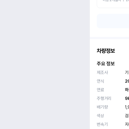
차량정보
주요 정보
제조사
기
연식
2
연료
하
주행거리
9
배기량
1,
색상
검
변속기
자