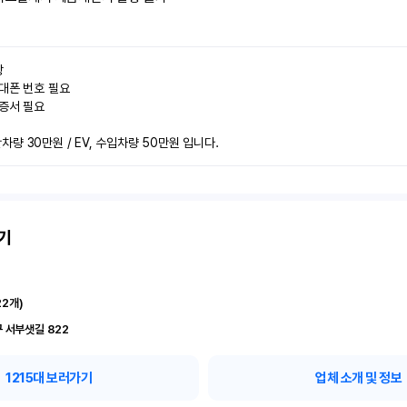


대폰 번호 필요

증서 필요

량 30만원 / EV, 수입차량 50만원 입니다.
기
22
개)
 서부샛길 822
1215
대 보러가기
업체 소개 및 정보