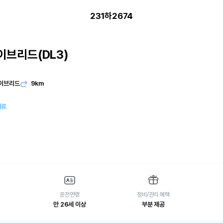
231하2674
이브리드(DL3)
이브리드
9km
여료
운전연령
정비/관리 혜택
만 26세 이상
부분 제공