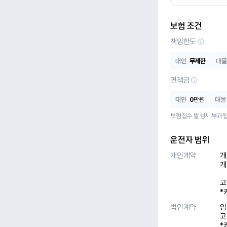
보험 조건
책임한도
대인
무제한
대물
면책금
대인
0
만원
대물
보험접수 발생시 부과됩
운전자 범위
개인계약
개
개
고
*
법인계약
임
고
*