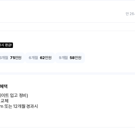
만 26
료시 환급!
3개월
75
만원
6개월
62
만원
9개월
58
만원
 혜택
이트 입고 정비)

교체

km 또는 12개월 경과시