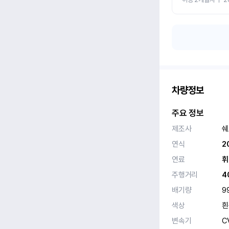
차량정보
주요 정보
제조사
쉐
연식
2
연료
휘
주행거리
4
배기량
9
색상
흰
변속기
C