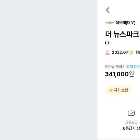
쉐보레(대우)
더 뉴스파크
LT
2022.07
휘
9
개월
계약시
최저 대
341,000
원
자차 포함
신용등급
6등급 이상