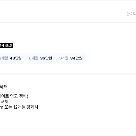
만 26
료시 환급!
3개월
43
만원
6개월
36
만원
9개월
34
만원
 혜택
이트 입고 정비)

교체

km 또는 12개월 경과시