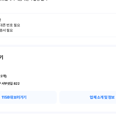


대폰 번호 필요

인증서 필요
기
22
개)
 서부샛길 822
1158
대 보러가기
업체 소개 및 정보