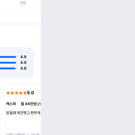
포함
4.9
4.9
4.8
5.0
5.0
캐스퍼
ㅣ
월 46만원 (1개월)
EV6
ㅣ
월 74만원 (1개월)
받을때 깨끗햇고 편하게 잘이용했습니다!
전기차 처음 타봤는데 편하게 
니다
이용 2개월차
ㅣ
2026.07.08
이용 2개월차
ㅣ
2026.06.10