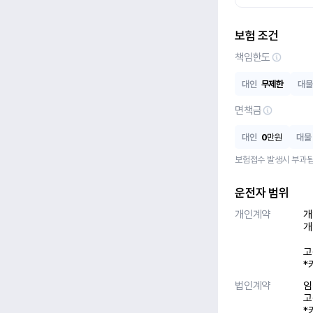
보험 조건
책임한도
대인
무제한
대물
면책금
대인
0
만원
대물
보험접수 발생시 부과됩
운전자 범위
개인계약
개
개
고
*
법인계약
임
고
*