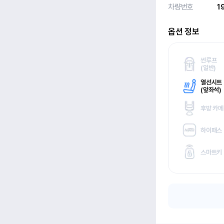
차량번호
1
옵션 정보
썬루프
(
일반)
열선시트
(
앞좌석)
후방 카
하이패스
스마트키