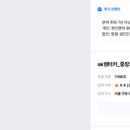
추가 코멘트
면허 취득 1년 이상
개인: 본인명의 휴
법인: 범용 공인
sk렌터카_중장
등록 차량
1158
대
업체 리뷰
4.8
(
업체 주소
서울 구로구