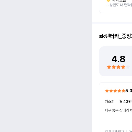
자차 보험
보상한도 내 면책
sk렌터카_중장
4.8
5.
캐스퍼
ㅣ
월 43만
너무 좋은 상태의 차
이용 2개월차
ㅣ
2