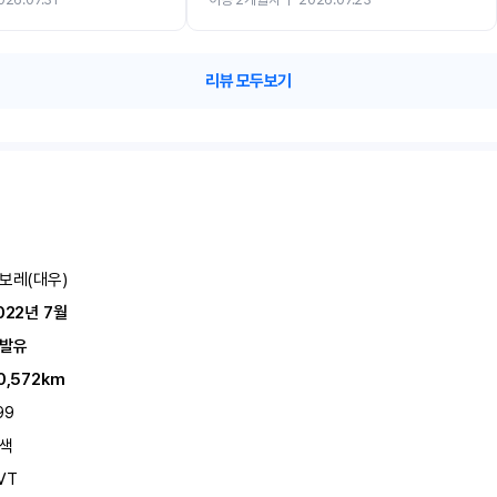
카 렌트 고민없이 강추합니다!!
리뷰 모두보기
보레(대우)
022년 7월
발유
0,572km
99
색
VT