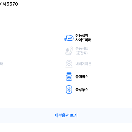
91허5570
전동접이
사이드미러
통풍시트
(
운전석)
메라
내비게이션
블랙박스
블루투스
세부옵션 보기