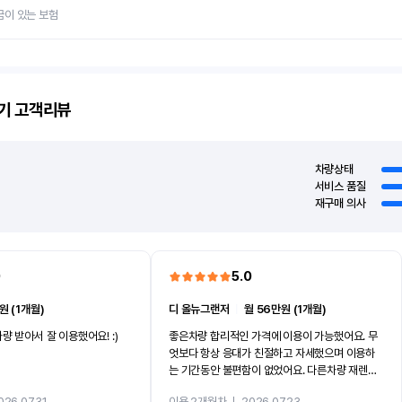
금이 있는 보험
기
고객리뷰
차량상태
서비스 품질
재구매 의사
0
5.0
원 (1개월)
디 올뉴그랜저
ㅣ
월 56만원 (1개월)
량 받아서 잘 이용했어요! :)
좋은차량 합리적인 가격에 이용이 가능했어요. 무
엇보다 항상 응대가 친절하고 자세했으며 이용하
는 기간동안 불편함이 없었어요. 다른차량 재렌트
까지 진행할만큼 여러가지로 만족스럽습니다. 반
026.07.31
이용 2개월차
ㅣ
2026.07.23