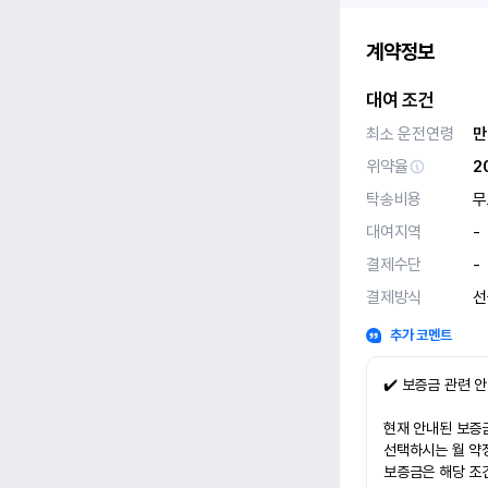
계약정보
대여 조건
최소 운전연령
만
위약율
2
탁송비용
무
대여지역
-
결제수단
-
결제방식
선
추가 코멘트
✔️ 보증금 관련 
현재 안내된 보증금
선택하시는 월 약
보증금은 해당 조