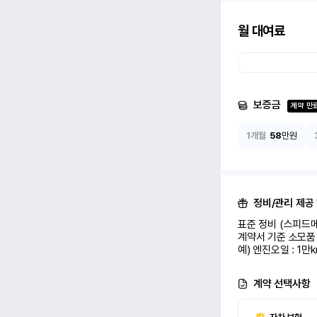
월 대여료
보증금
계약 만
1개월
58
만원
정비/관리 제공
표준 정비 (스피드메
계약서 기준 소모품 
예) 엔진오일 : 1만
계약 선택사항