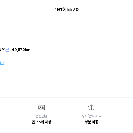
191허5570
발유
40,572km
여료
운전연령
정비/관리 혜택
만 26세 이상
부분 제공