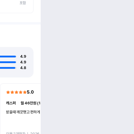
포함
4.9
4.9
4.8
5.0
5.0
캐스퍼
ㅣ
월 46만원 (1개월)
EV6
ㅣ
월 74만원 (1개월)
받을때 깨끗햇고 편하게 잘이용했습니다!
전기차 처음 타봤는데 편하게 
니다
이용 2개월차
ㅣ
2026.07.08
이용 2개월차
ㅣ
2026.06.10