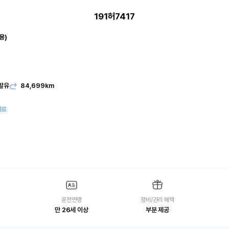
191허7417
용)
발유
84,699km
여료
운전연령
정비/관리 혜택
만 26세 이상
부분 제공