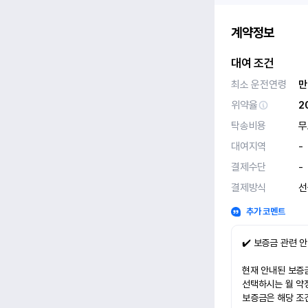
계약정보
대여 조건
최소 운전연령
만
위약율
2
탁송비용
무
대여지역
-
결제수단
-
결제방식
선
추가 코멘트
✔️ 보증금 관련 
현재 안내된 보증금
선택하시는 월 약
보증금은 해당 조