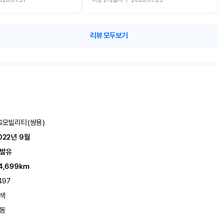
카 렌트 고민없이 강추합니다!!
리뷰 모두보기
G모빌리티(쌍용)
022년 9월
발유
4,699km
,497
색
동