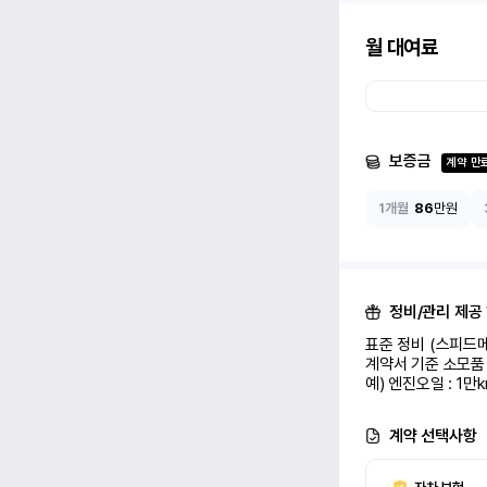
월 대여료
보증금
계약 만
1개월
86
만원
정비/관리 제공
표준 정비 (스피드메
계약서 기준 소모품 
예) 엔진오일 : 1만
계약 선택사항