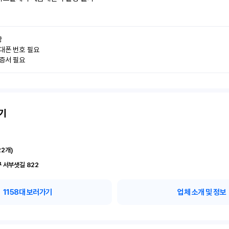


대폰 번호 필요

인증서 필요
기
22
개)
 서부샛길 822
1158
대 보러가기
업체 소개 및 정보