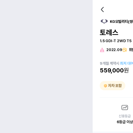
KG모빌리티(쌍
토레스
1.5 GDI-T 2WD T5
2022.09
휘
9
개월
계약시
최저 대
559,000
원
자차 포함
신용등급
6등급 이상