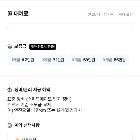
월 대여료
만 26세 이상 기준
VAT 포함
보증금
계약 만료시 환급!
1개월
87
만원
3개월
71
만원
6개월
58
만원
9개월
55
만원
정비/관리 제공 혜택
표준 정비 (스피드메이트 입고 정비)

계약서 기준 소모품 교체

예) 엔진오일 : 1만km 또는 12개월 경과시
계약 선택사항