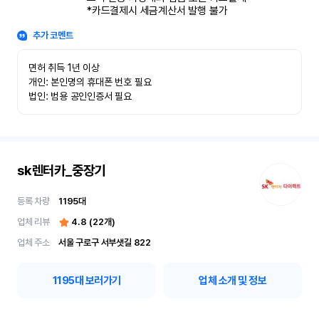
*카드결제시 세금계산서 발행 불가
추가 코멘트
면허 취득 1년 이상

개인: 본인명의 휴대폰 번호 필요

법인: 범용 공인인증서 필요
sk렌터카_중장기
등록 차량
1195
대
업체 리뷰
4.8
(
22
개)
업체 주소
서울 구로구 서부샛길 822
1195
대 보러가기
업체 소개 및 정보