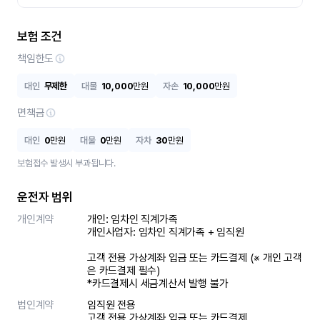
보험 조건
책임한도
대인
무제한
대물
10,000
만원
자손
10,000
만원
면책금
대인
0
만원
대물
0
만원
자차
30
만원
보험접수 발생시 부과됩니다.
운전자 범위
개인계약
개인: 임차인 직계가족 

개인사업자: 임차인 직계가족 + 임직원

고객 전용 가상계좌 입금 또는 카드결제 (※ 개인 고객
은 카드결제 필수)

*카드결제시 세금계산서 발행 불가
법인계약
임직원 전용

고객 전용 가상계좌 입금 또는 카드결제
