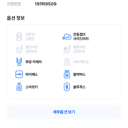
차량번호
191하9509
옵션 정보
썬루프
전동접이
(
일반)
사이드미러
열선시트
통풍시트
(
앞좌석)
(
운전석)
후방 카메라
내비게이션
하이패스
블랙박스
스마트키
블루투스
세부옵션 보기