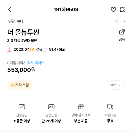
191하9509
36
현대
더 올뉴투싼
공유
2.0 디젤 2WD 모던
2023.04
경유
51,475km
9
개월
계약시
최저 대여료
553,000
원
자차 포함
알아보기
신용등급
운전연령
정비/관리 혜택
탁송비용
6등급 이상
만 26세 이상
부분 제공
무료