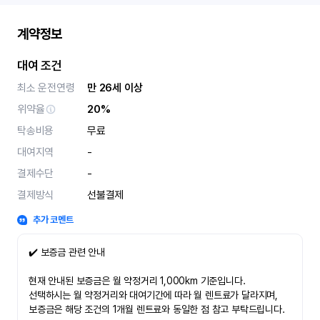
계약정보
대여 조건
최소 운전연령
만 26세 이상
위약율
20%
탁송비용
무료
대여지역
-
결제수단
-
결제방식
선불결제
추가 코멘트
✔️ 보증금 관련 안내
현재 안내된 보증금은 월 약정거리 1,000km 기준입니다.
선택하시는 월 약정거리와 대여기간에 따라 월 렌트료가 달라지며,
보증금은 해당 조건의 1개월 렌트료와 동일한 점 참고 부탁드립니다.