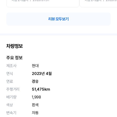
카 렌트 고민없이 강추합니
리뷰 모두보기
차량정보
주요 정보
제조사
현대
연식
2023년 4월
연료
경유
주행거리
51,475km
배기량
1,998
색상
흰색
변속기
자동