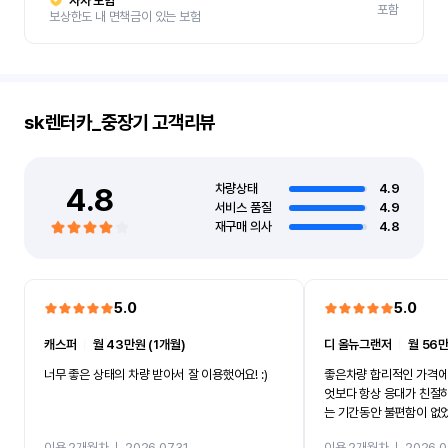
자차 보험
포함
보상한도 내 면책금이 있는 보험
sk렌터카_중장기
고객리뷰
4.8
차량상태
4.9
서비스 품질
4.9
재구매 의사
4.8
5.0
5.0
캐스퍼
ㅣ
월 43만원 (1개월)
디 올뉴그랜저
ㅣ
월 56만
너무 좋은 상태의 차량 받아서 잘 이용했어요! :)
좋은차량 합리적인 가격에
엇보다 항상 응대가 친절
는 기간동안 불편함이 없
까지 진행할만큼 여러가지
이용 2개월차
ㅣ
2026.07.31
이용 2개월차
ㅣ
2026.0