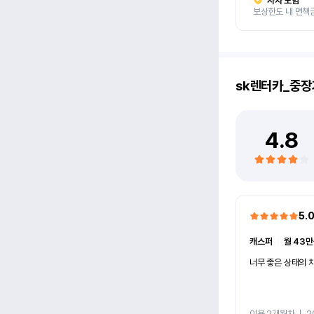
자차 보험
보상한도 내 면책
sk렌터카_중장
4.8
5.
캐스퍼
ㅣ
월 43만
너무 좋은 상태의 차
이용 2개월차
ㅣ
2