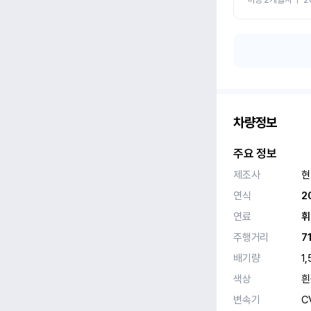
차량정보
주요 정보
제조사
현
연식
2
연료
휘
주행거리
7
배기량
1,
색상
흰
변속기
C