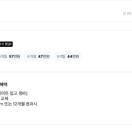
만 26
료시 환급!
3개월
57
만원
6개월
47
만원
9개월
44
만원
 혜택
이트 입고 정비)

교체

km 또는 12개월 경과시