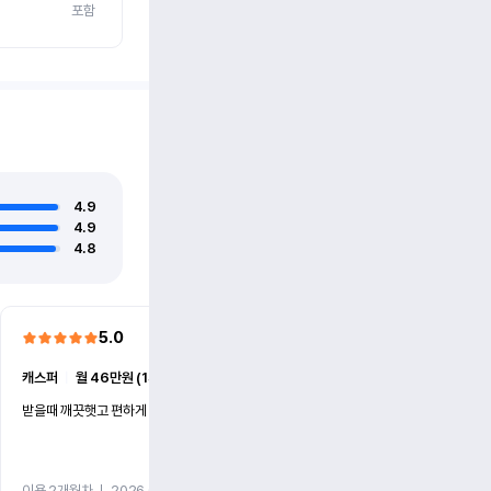
포함
4.9
4.9
4.8
5.0
5.0
캐스퍼
ㅣ
월 46만원 (1개월)
EV6
ㅣ
월 74만원 (1개월)
받을때 깨끗햇고 편하게 잘이용했습니다!
전기차 처음 타봤는데 편하게 
니다
이용 2개월차
ㅣ
2026.07.08
이용 2개월차
ㅣ
2026.06.10