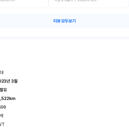
카 렌트 고민없이 강추합니다!!
리뷰 모두보기
대
023년 3월
발유
1,522km
598
색
VT