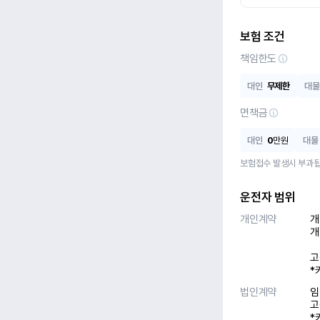
보험 조건
책임한도
대인
무제한
대물
면책금
대인
0
만원
대물
보험접수 발생시 부과됩
운전자 범위
개인계약
개
개
고
*
법인계약
임
고
*