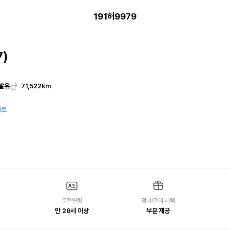
191허9979
)
발유
71,522km
여료
운전연령
정비/관리 혜택
만 26세 이상
부분 제공