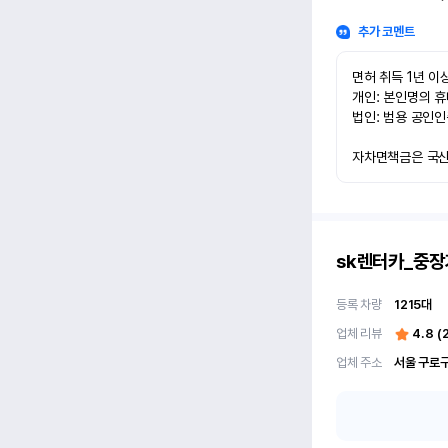
추가 코멘트
면허 취득 1년 이상
개인: 본인명의 휴
법인: 범용 공인인
자차면책금은 국산차
sk렌터카_중장
등록 차량
1215
대
업체 리뷰
4.8
(
업체 주소
서울 구로구