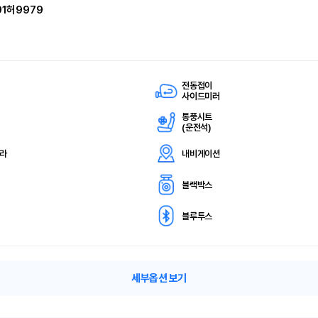
91허9979
전동접이
사이드미러
통풍시트
(
운전석)
메라
내비게이션
블랙박스
블루투스
세부옵션 보기