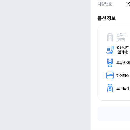
차량번호
1
옵션 정보
썬루프
(
일반)
열선시트
(
앞좌석)
후방 카
하이패스
스마트키