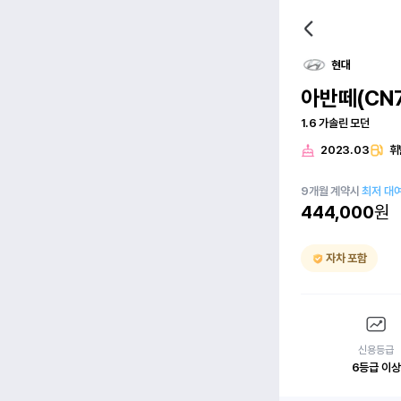
현대
아반떼(CN7
1.6 가솔린 모던
2023.03
휘
9
개월
계약시
최저 대
444,000
원
자차 포함
신용등급
6등급 이상