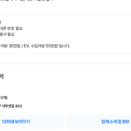


대폰 번호 필요

증서 필요

량 30만원 / EV, 수입차량 50만원 입니다.
기
22
개)
 서부샛길 822
1215
대 보러가기
업체 소개 및 정보