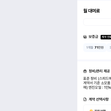
월 대여료
보증금
계약 만
1개월
71
만원
정비/관리 제공
표준 정비 (스피드메
계약서 기준 소모품 
예) 엔진오일 : 1만
계약 선택사항