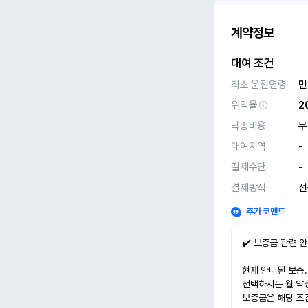
계약정보
대여 조건
최소 운전연령
만
위약율
2
탁송비용
무
대여지역
-
결제수단
-
결제방식
선
추가 코멘트
✔️ 보증금 관련 
현재 안내된 보증금
선택하시는 월 약
보증금은 해당 조