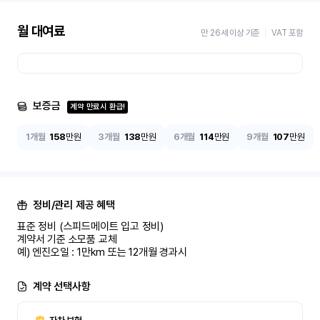
월 대여료
만 26세 이상 기준
VAT 포함
보증금
계약 만료시 환급!
1개월
158
만원
3개월
138
만원
6개월
114
만원
9개월
107
만원
정비/관리 제공 혜택
표준 정비 (스피드메이트 입고 정비)

계약서 기준 소모품 교체

예) 엔진오일 : 1만km 또는 12개월 경과시
계약 선택사항