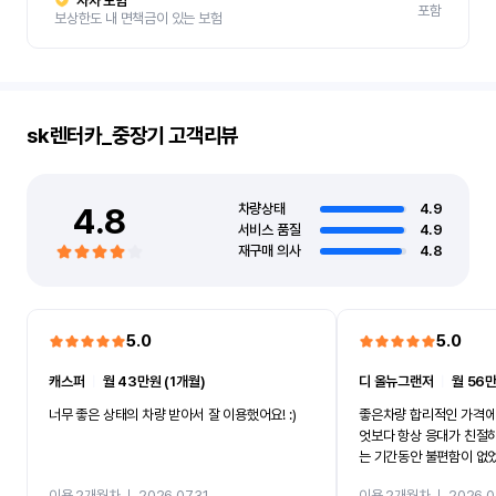
자차 보험
포함
보상한도 내 면책금이 있는 보험
sk렌터카_중장기
고객리뷰
4.8
차량상태
4.9
서비스 품질
4.9
재구매 의사
4.8
5.0
5.0
캐스퍼
ㅣ
월 43만원 (1개월)
디 올뉴그랜저
ㅣ
월 56만
너무 좋은 상태의 차량 받아서 잘 이용했어요! :)
좋은차량 합리적인 가격에
엇보다 항상 응대가 친절
는 기간동안 불편함이 없
까지 진행할만큼 여러가지
이용 2개월차
ㅣ
2026.07.31
이용 2개월차
ㅣ
2026.0