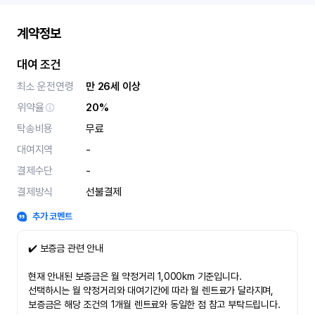
계약정보
대여 조건
최소 운전연령
만 26세 이상
위약율
20%
탁송비용
무료
대여지역
-
결제수단
-
결제방식
선불결제
추가 코멘트
✔️ 보증금 관련 안내
현재 안내된 보증금은 월 약정거리 1,000km 기준입니다.
선택하시는 월 약정거리와 대여기간에 따라 월 렌트료가 달라지며,
보증금은 해당 조건의 1개월 렌트료와 동일한 점 참고 부탁드립니다.