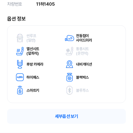
차량번호
11하1405
옵션 정보
썬루프
전동접이
(
일반)
사이드미러
열선시트
통풍시트
(
앞좌석)
(
운전석)
후방 카메라
내비게이션
하이패스
블랙박스
스마트키
블루투스
세부옵션 보기