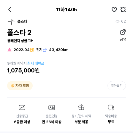
11하1405
62
폴스타
폴스타 2
공유
롱레인지 싱글모터
2022.04
전기
43,420km
9
개월
계약시
최저 대여료
1,075,000
원
자차 포함
알아보기
신용등급
운전연령
정비/관리 혜택
탁송비용
6등급 이상
만 26세 이상
부분 제공
무료