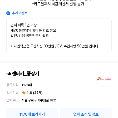
*카드결제시 세금계산서 발행 불가
추가 코멘트
면허 취득 1년 이상

개인: 본인명의 휴대폰 번호 필요

법인: 범용 공인인증서 필요

자차면책금은 국산차량 30만원 / EV, 수입차량 50만원 입니다.
sk렌터카_중장기
등록 차량
1178
대
업체 리뷰
4.8
(
22
개)
업체 주소
서울 구로구 서부샛길 822
1178
대 보러가기
업체 소개 및 정보