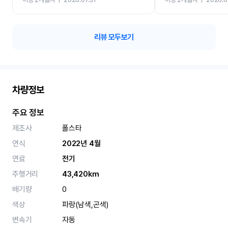
카 렌트 고민없이 강추합니
리뷰 모두보기
차량정보
주요 정보
제조사
폴스타
연식
2022년 4월
연료
전기
주행거리
43,420km
배기량
0
색상
파랑(남색,곤색)
변속기
자동