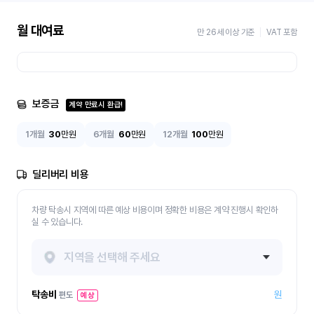
월 대여료
만 26세 이상 기준
VAT 포함
보증금
계약 만료시 환급!
1개월
30
만원
6개월
60
만원
12개월
100
만원
딜리버리 비용
차량 탁송시 지역에 따른 예상 비용이며 정확한 비용은 계약 진행시 확인하
실 수 있습니다.
지역을 선택해 주세요
탁송비
원
편도
예상