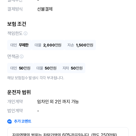
결제수단
-
결제방식
선불결제
보험 조건
책임한도
대인
무제한
대물
2,000
만원
자손
1,500
만원
면책금
대인
50
만원
대물
50
만원
자차
50
만원
해당 보험접수 발생시 각각 부과됩니다.
운전자 범위
개인계약
임차인 외 2인 까지 가능
법인계약
-
추가 코멘트
자차면책의 범위는 차량가액의 60%까지입니다. (한도 250만원)