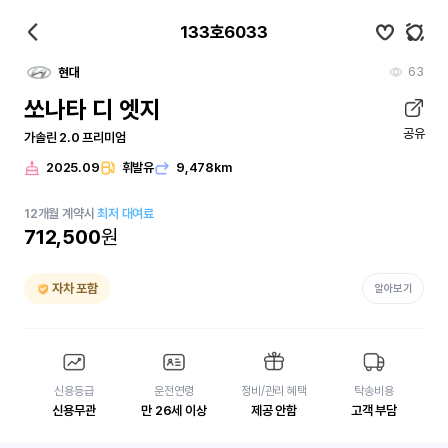
133호6033
63
현대
쏘나타 디 엣지
공유
가솔린 2.0 프리미엄
2025.09
휘발유
9,478km
12
개월
계약시
최저 대여료
712,500
원
자차 포함
알아보기
신용등급
운전연령
정비/관리 혜택
탁송비용
신용무관
만 26세 이상
제공 안함
고객 부담