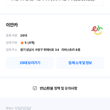
이안카
등록 차량
26
대
업체 리뷰
5
(
4
개)
업체 주소
경기 성남시 수정구 위례서로 34	리버스토리 8층
26
대 보러가기
업체 소개 및 정보
반납/환불 정책 및 유의사항