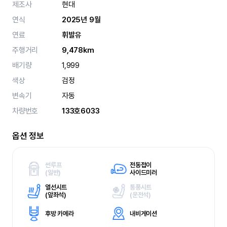
제조사
현대
연식
2025년 9월
연료
휘발유
주행거리
9,478km
배기량
1,999
색상
검정
변속기
자동
차량번호
133호6033
옵션 정보
썬루프
전동접이
(
일반)
사이드미러
열선시트
통풍시트
(
앞좌석)
(
운전석)
후방 카메라
내비게이션