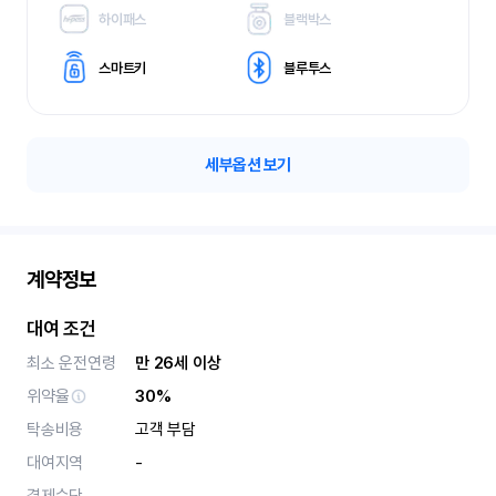
하이패스
블랙박스
스마트키
블루투스
세부옵션 보기
계약정보
대여 조건
최소 운전연령
만 26세 이상
위약율
30%
탁송비용
고객 부담
대여지역
-