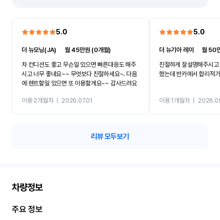
5.0
5.0
더 뉴모닝(JA)
ㅣ
월 45만원 (0개월)
더 뉴기아 레이
ㅣ
월 50
차 컨디션도 좋고 무슨일 있으면 빠른대응도 해주
친절하게 잘설명해주시고 
시고 너무 좋네요~~ 무엇보다 친절하세요~. 다음
했는데 반카에서 합리적
에 렌트할일 있으면 또 이용할게요~~ 감사드려요
이용 2개월차
ㅣ
2026.07.01
이용 1개월차
ㅣ
2026.0
리뷰 모두보기
차량정보
주요 정보