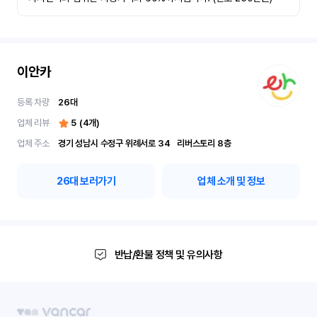
이안카
등록 차량
26
대
업체 리뷰
5
(
4
개)
업체 주소
경기 성남시 수정구 위례서로 34	리버스토리 8층
26
대 보러가기
업체 소개 및 정보
반납/환불 정책 및 유의사항