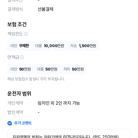
결제수단
-
결제방식
선불결제
보험 조건
책임한도
대인
무제한
대물
10,000
만원
자손
1,500
만원
면책금
대인
50
만원
대물
50
만원
자차
50
만원
해당 보험접수 발생시 각각 부과됩니다.
운전자 범위
개인계약
임차인 외 2인 까지 가능
법인계약
-
추가 코멘트
자차면책의 범위는 차량가액의 60%까지입니다. (한도 250만원)