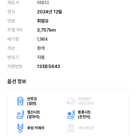
제조사
아우디
연식
2024년 12월
연료
휘발유
주행거리
3,757km
배기량
1,984
색상
흰색
변속기
자동
차량번호
133호5643
옵션 정보
썬루프
전동접이
(
일반)
사이드미러
열선시트
통풍시트
(
앞좌석)
(
운전석)
후방 카메라
내비게이션