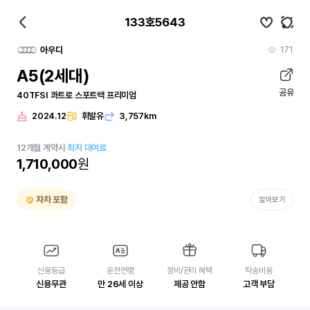
133호5643
171
아우디
A5(2세대)
공유
40TFSI 콰트로 스포트백 프리미엄
2024.12
휘발유
3,757km
12
개월
계약시
최저 대여료
1,710,000
원
자차 포함
알아보기
신용등급
운전연령
정비/관리 혜택
탁송비용
신용무관
만 26세 이상
제공 안함
고객 부담