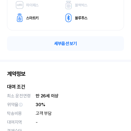
하이패스
블랙박스
스마트키
블루투스
세부옵션 보기
계약정보
대여 조건
최소 운전연령
만 26세 이상
위약율
30%
탁송비용
고객 부담
대여지역
-