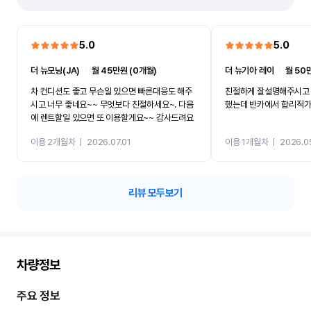
5.0
5.0
더 뉴모닝(JA)
ㅣ
월 45만원 (0개월)
더 뉴기아 레이
ㅣ
월 50
차 컨디션도 좋고 무슨일 있으면 빠른대응도 해주
친절하게 잘설명해주시고 
시고 너무 좋네요~~ 무엇보다 친절하세요~. 다음
했는데 반카에서 합리적
에 렌트할일 있으면 또 이용할게요~~ 감사드려요
이용 2개월차
ㅣ
2026.07.01
이용 1개월차
ㅣ
2026.0
리뷰 모두보기
차량정보
주요 정보