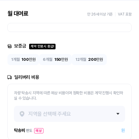
월 대여료
만 26세 이상 기준
VAT 포함
보증금
계약 만료시 환급!
1개월
100
만원
6개월
150
만원
12개월
200
만원
딜리버리 비용
차량 탁송시 지역에 따른 예상 비용이며 정확한 비용은 계약 진행시 확인하
실 수 있습니다.
지역을 선택해 주세요
탁송비
원
편도
예상