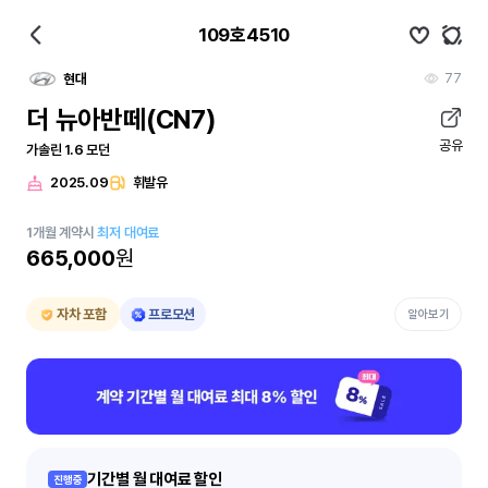
109호4510
77
현대
더 뉴아반떼(CN7)
공유
가솔린 1.6 모던
2025.09
휘발유
1
개월
계약시
최저 대여료
665,000
원
자차 포함
프로모션
알아보기
기간별 월 대여료 할인
진행중