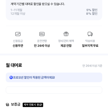
계약 기간별 대여료 할인을 받으실 수 있습니다.
1~11개월
5%
할인
12개월 이상
8%
할인
신용등급
운전연령
정비/관리 혜택
탁송비용
신용무관
만 26세 이상
제공 안함
일부지역 무료
월 대여료
만 26세 이상 기준
프로모션 할인이 적용된 금액이에요!
보증금
계약 만료시 환급!