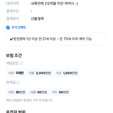
대여지역
내륙전체 (12개월 미만 계약시 -)
결제수단
-
결제방식
선불결제
추가 코멘트
✔️운전경력 1년 이상 만 21세 이상 ~ 만 70세 이하 계약 가능
보험 조건
책임한도
대인
무제한
대물
2,000
만원
자손
1,500
만원
면책금
대인
50
만원
대물
50
만원
자차
50
만원
해당 보험접수 발생시 각각 부과됩니다.
운전자 범위