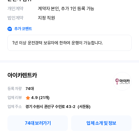
개인계약
계약자 본인, 추가 1인 등록 가능
법인계약
지정 직원
추가 코멘트
1년 이상 운전경력 보유자에 한하여 운행이 가능합니다.
아이카렌트카
등록 차량
74
대
업체 리뷰
4.9
(
21
개)
업체 주소
경기 수원시 권선구 수인로 43-2	(서둔동)
74
대 보러가기
업체 소개 및 정보