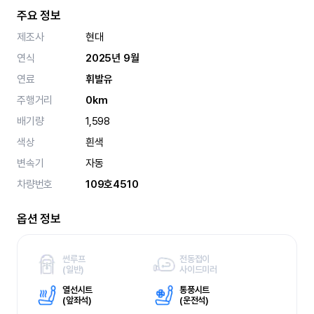
주요 정보
제조사
현대
연식
2025년 9월
연료
휘발유
주행거리
0km
배기량
1,598
색상
흰색
변속기
자동
차량번호
109호4510
옵션 정보
썬루프
전동접이
(
일반)
사이드미러
열선시트
통풍시트
(
앞좌석)
(
운전석)