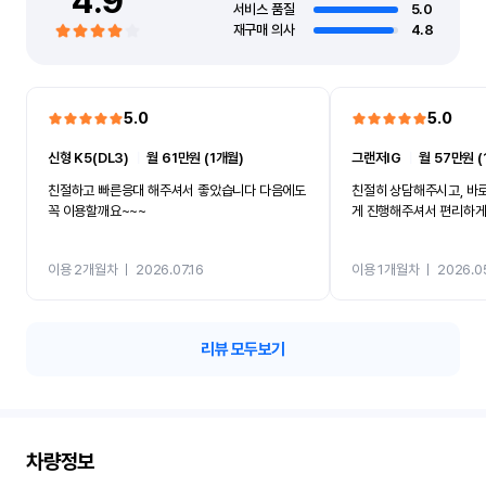
4.9
서비스 품질
5.0
재구매 의사
4.8
5.0
5.0
신형 K5(DL3)
ㅣ
월 61만원 (1개월)
그랜저IG
ㅣ
월 57만원 (
친절하고 빠른응대 해주셔서 좋았습니다 다음에도
친절히 상담해주시고, 바
꼭 이용할깨요~~~
게 진행해주셔서 편리하게 
이용 2개월차
ㅣ
2026.07.16
이용 1개월차
ㅣ
2026.0
리뷰 모두보기
차량정보