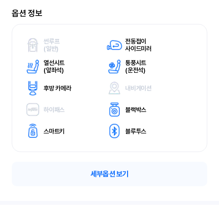
옵션 정보
썬루프
전동접이
(
일반)
사이드미러
열선시트
통풍시트
(
앞좌석)
(
운전석)
후방 카메라
내비게이션
하이패스
블랙박스
스마트키
블루투스
세부옵션 보기