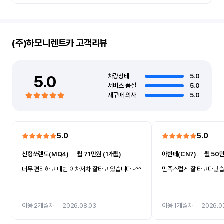
(주)하모니렌트카
고객리뷰
5.0
차량상태
5.0
서비스 품질
5.0
재구매 의사
5.0
5.0
5.0
신형쏘렌토(MQ4)
ㅣ
월 71만원 (1개월)
아반떼(CN7)
ㅣ
월 50만
너무 편리하고 매번 이차저차 잘타고 있습니다~^^
만족스럽게 잘 타고다녔
이용 2개월차
ㅣ
2026.08.03
이용 1개월차
ㅣ
2026.0