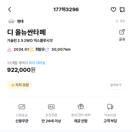
177하3296
50
현대
디 올뉴싼타페
공유
가솔린 2.5 2WD 익스클루시브
2024.01
휘발유
30,007km
12
개월
계약시
최저 대여료
922,000
원
자차 포함
알아보기
신용등급
운전연령
정비/관리 혜택
탁송비용
신용무관
만 26세 이상
제공 안함
고객 부담