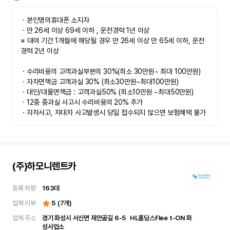
ㆍ본인명의휴대폰 소지자 

ㆍ만 26세 이상 69세 이하 , 운전경력 1년 이상

※ 대여 기간 1개월에 해당될 경우 만 26세 이상 만 65세 이하, 운전
경력 2년 이상

ㆍ수리비용의 고객과실부분의 30%(최소 30만원~ 최대 100만원)

ㆍ자차면책금 고객과실 30% (최소30만원~최대100만원) 

ㆍ대인/대물면책금 : 고객과실50% (최소10만원 ~최대50만원)

ㆍ12중 중과실 사고시 수리비용의 20% 추가

ㆍ자차사고, 차대차 사고발생시 당일 접수되지 않으면 보험혜택 불가
(주)하모니렌트카
등록 차량
163
대
업체 리뷰
5
(
7
개)
업체 주소
경기 화성시 서신면 재안골길 6-5	 HL홀딩스Flee t-ON 화
성사업소