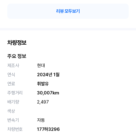
리뷰 모두보기
차량정보
주요 정보
제조사
현대
연식
2024년 1월
연료
휘발유
주행거리
30,007km
배기량
2,497
색상
변속기
자동
차량번호
177하3296