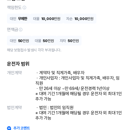
책임한도
대인
무제한
대물
10,000
만원
자손
10,000
만원
면책금
대인
50
만원
대물
50
만원
자차
50
만원
해당 보험접수 발생시 각각 부과됩니다.
운전자 범위
개인계약
ㆍ계약자 및 직계가족, 배우자

ㆍ개인사업자 : 개인사업자 및 직계가족, 배우자, 임
직원

ㆍ만 26세 이상 ~만 69세/ 운전경력 1년이상

※ 대여 기간 1개월에 해당될 경우 운전자 외 최대 1인 
추가 가능
법인계약
ㆍ법인 : 법인의 임직원

※ 대여 기간 1개월에 해당될 경우 운전자 외 최대 1인 
추가 가능
추가 코멘트