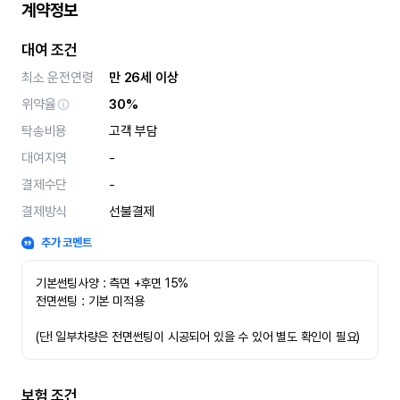
계약정보
대여 조건
최소 운전연령
만 26세 이상
위약율
30%
탁송비용
고객 부담
대여지역
-
결제수단
-
결제방식
선불결제
추가 코멘트
기본썬팅사양 : 측면 +후면 15%
전면썬팅 : 기본 미적용 
(단! 일부차량은 전면썬팅이 시공되어 있을 수 있어 별도 확인이 필요)
보험 조건