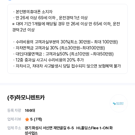
ㆍ본인명의휴대폰 소지자 

ㆍ만 26세 이상 69세 이하 , 운전경력 1년 이상

※ 대여 기간 1개월에 해당될 경우 만 26세 이상 만 65세 이하, 운전
경력 2년 이상

ㆍ수리비용의 고객과실부분의 30%(최소 30만원~ 최대 100만원)

ㆍ자차면책금 고객과실 30% (최소30만원~최대100만원) 

ㆍ대인/대물면책금 : 고객과실50% (최소10만원 ~최대50만원)

ㆍ12중 중과실 사고시 수리비용의 20% 추가

ㆍ자차사고, 차대차 사고발생시 당일 접수되지 않으면 보험혜택 불가
(주)하모니렌트카
등록 차량
166
대
업체 리뷰
5
(
7
개)
업체 주소
경기 화성시 서신면 재안골길 6-5	 HL홀딩스Flee t-ON 화
성사업소