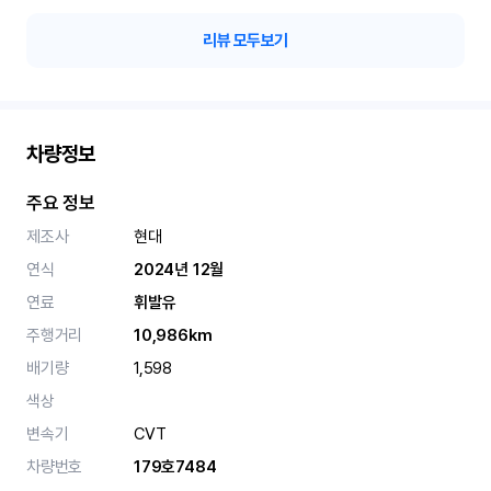
리뷰 모두보기
차량정보
주요 정보
제조사
현대
연식
2024년 12월
연료
휘발유
주행거리
10,986km
배기량
1,598
색상
변속기
CVT
차량번호
179호7484