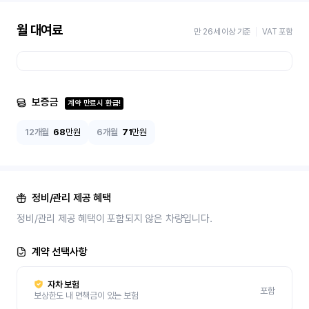
월 대여료
만 26세 이상 기준
VAT 포함
보증금
계약 만료시 환급!
12개월
68
만원
6개월
71
만원
정비/관리 제공 혜택
정비/관리 제공 혜택이 포함되지 않은 차량입니다.
계약 선택사항
자차 보험
포함
보상한도 내 면책금이 있는 보험