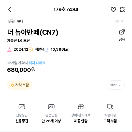
179호7484
61
현대
더 뉴아반떼(CN7)
공유
가솔린 1.6 모던
2024.12
휘발유
10,986km
12
개월
계약시
최저 대여료
680,000
원
자차 포함
알아보기
신용등급
운전연령
정비/관리 혜택
탁송비용
신용무관
만 26세 이상
제공 안함
고객 부담