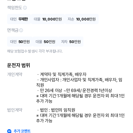
책임한도
대인
무제한
대물
10,000
만원
자손
10,000
만원
면책금
대인
50
만원
대물
50
만원
자차
50
만원
해당 보험접수 발생시 각각 부과됩니다.
운전자 범위
개인계약
ㆍ계약자 및 직계가족, 배우자

ㆍ개인사업자 : 개인사업자 및 직계가족, 배우자, 임
직원

ㆍ만 26세 이상 ~만 69세/ 운전경력 1년이상

※ 대여 기간 1개월에 해당될 경우 운전자 외 최대 1인 
추가 가능
법인계약
ㆍ법인 : 법인의 임직원

※ 대여 기간 1개월에 해당될 경우 운전자 외 최대 1인 
추가 가능
추가 코멘트