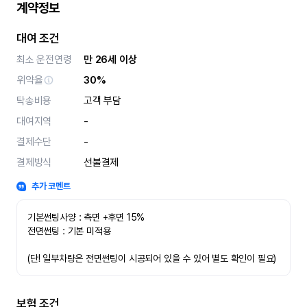
계약정보
대여 조건
최소 운전연령
만 26세 이상
위약율
30%
탁송비용
고객 부담
대여지역
-
결제수단
-
결제방식
선불결제
추가 코멘트
기본썬팅사양 : 측면 +후면 15%
전면썬팅 : 기본 미적용 
(단! 일부차량은 전면썬팅이 시공되어 있을 수 있어 별도 확인이 필요)
보험 조건