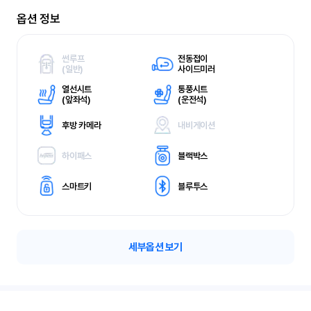
옵션 정보
썬루프
전동접이
(
일반)
사이드미러
열선시트
통풍시트
(
앞좌석)
(
운전석)
후방 카메라
내비게이션
하이패스
블랙박스
스마트키
블루투스
세부옵션 보기