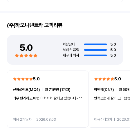
(주)하모니렌트카
고객리뷰
5.0
차량상태
5.0
서비스 품질
5.0
재구매 의사
5.0
5.0
5.0
신형쏘렌토(MQ4)
ㅣ
월 71만원 (1개월)
아반떼(CN7)
ㅣ
월 50만
너무 편리하고 매번 이차저차 잘타고 있습니다~^^
만족스럽게 잘 타고다녔
이용 2개월차
ㅣ
2026.08.03
이용 1개월차
ㅣ
2026.0