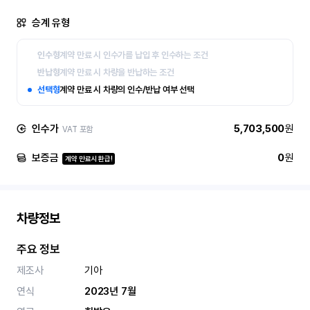
승계 유형
인수형
계약 만료 시 인수가를 납입 후 인수하는 조건
반납형
계약 만료 시 차량을 반납하는 조건
선택형
계약 만료 시 차량의 인수/반납 여부 선택
인수가
5,703,500
원
VAT 포함
보증금
0
원
계약 만료시 환급!
차량정보
주요 정보
제조사
기아
연식
2023년 7월