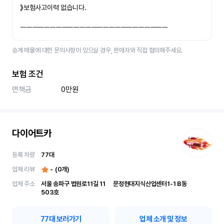
》보험사고이력 없습니다.
ㅡㅡㅡㅡㅡㅡㅡㅡㅡㅡㅡㅡㅡㅡㅡㅡㅡㅡㅡㅡㅡㅡㅡㅡㅡ
승계 매물에 대한 문의사항이 있으실 경우, 판매자와 직접 협의해주세요.
보험 조건
면책금
0만원
다이어트카
등록 차량
77
대
업체 리뷰
-
(
0
개)
업체 주소
서울 송파구 법원로11길 11	문정현대지식산업센터1-1 B동 
503호
77
대 보러가기
업체 소개 및 정보