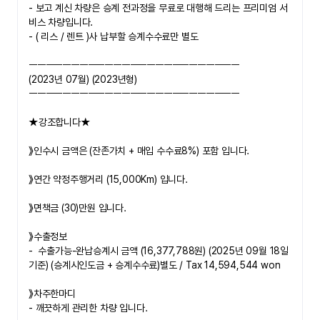
- 보고 계신 차량은 승계 전과정을 무료로 대행해 드리는 프리미엄 서
비스 차량입니다.
- ( 리스 / 렌트 )사 납부할 승계수수료만 별도
ㅡㅡㅡㅡㅡㅡㅡㅡㅡㅡㅡㅡㅡㅡㅡㅡㅡㅡㅡㅡㅡㅡㅡㅡㅡ
(2023년 07월) (2023년형)
ㅡㅡㅡㅡㅡㅡㅡㅡㅡㅡㅡㅡㅡㅡㅡㅡㅡㅡㅡㅡㅡㅡㅡㅡㅡ
★강조합니다★
》
인수시 금액은 (잔존가치 + 매입 수수료8%) 포함 입니다.
》연간 약정주행거리 (15,000Km) 입니다.
》면책금 (30)만원 입니다.
》수출정보
-
수출가능-완납승계시 금액 (16,377,788원) (2025년 09월 18일 
기준) (승계시인도금 + 승계수수료)별도 / Tax 14,594,544 won
》차주한마디
- 깨끗하게 관리한 차량 입니다.