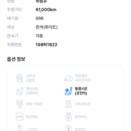
연료
휘발유
주행거리
61,000km
배기량
998
색상
흰색(화이트)
변속기
자동
차량번호
198허1822
옵션 정보
썬루프
전동접이
(
일반)
사이드미러
열선시트
통풍시트
(
앞좌석)
(
운전석)
후방 카메라
내비게이션
하이패스
블랙박스
스마트키
블루투스