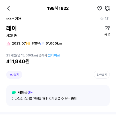
198허1822
131
기아
레이
공유
시그니처
2023.07
휘발유
61,000km
23
개월
(연 15,000km)
승계시
월 대여료
411,840
원
승계
알아보기
지원금
0
원
이 차량의 승계를 진행할 경우 지원 받을 수 있는 금액