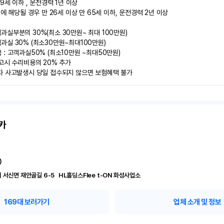
9세 이하 , 운전경력 1년 이상

에 해당될 경우 만 26세 이상 만 65세 이하, 운전경력 2년 이상

실부분의 30%(최소 30만원~ 최대 100만원)

실 30% (최소30만원~최대100만원) 

: 고객과실50% (최소10만원 ~최대50만원)

고시 수리비용의 20% 추가

차 사고발생시 당일 접수되지 않으면 보험혜택 불가
카
)
경기 화성시 서신면 재안골길 6-5	 HL홀딩스Flee t-ON 화성사업소
169
대 보러가기
업체 소개 및 정보