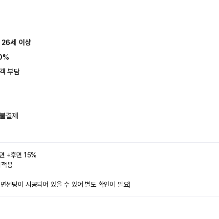
 26세 이상
0%
객 부담
불결제
면 +후면 15%
미적용 
전면썬팅이 시공되어 있을 수 있어 별도 확인이 필요)