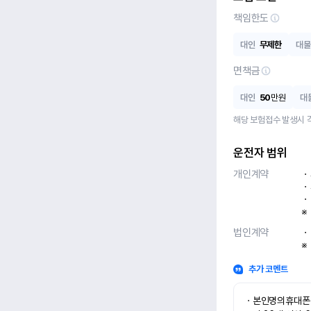
책임한도
대인
무제한
대물
면책금
대인
50
만원
대
해당 보험접수 발생시 
운전자 범위
개인계약
ㆍ
ㆍ
ㆍ
※
법인계약
ㆍ
※
추가 코멘트
ㆍ본인명의휴대폰 