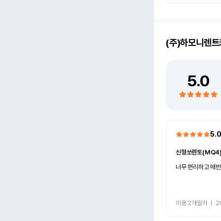
(주)하모니렌트
5.0
5.
신형쏘렌토(MQ4
너무 편리하고 매번
이용 2개월차
ㅣ
2