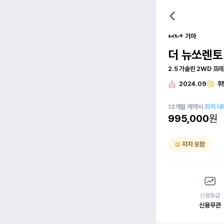
기아
더 뉴쏘렌토
2.5 가솔린 2WD 프
2024.09
휘
12
개월
계약시
최저 대
995,000
원
자차 포함
신용등급
신용무관