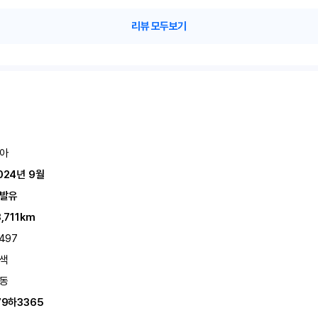
리뷰 모두보기
아
024년 9월
발유
3,711km
,497
색
동
79하3365