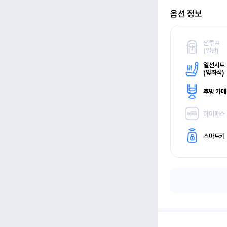
옵션 정보
썬루프
(
일반)
열선시트
(
앞좌석)
후방 카
하이패스
스마트키