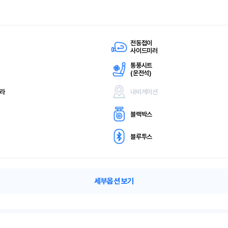
전동접이
사이드미러
통풍시트
(
운전석)
메라
내비게이션
블랙박스
블루투스
세부옵션 보기