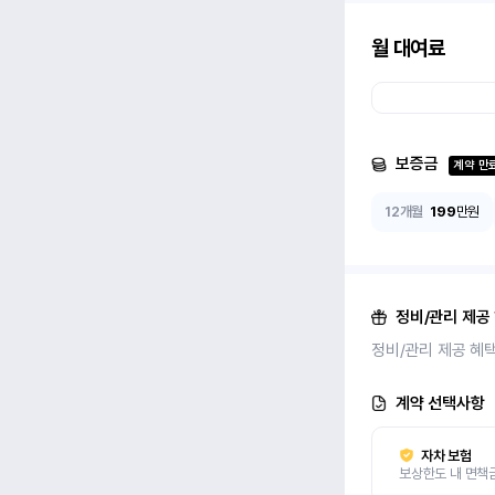
월 대여료
보증금
계약 만
12개월
199
만원
정비/관리 제공
정비/관리 제공 혜
계약 선택사항
자차 보험
보상한도 내 면책