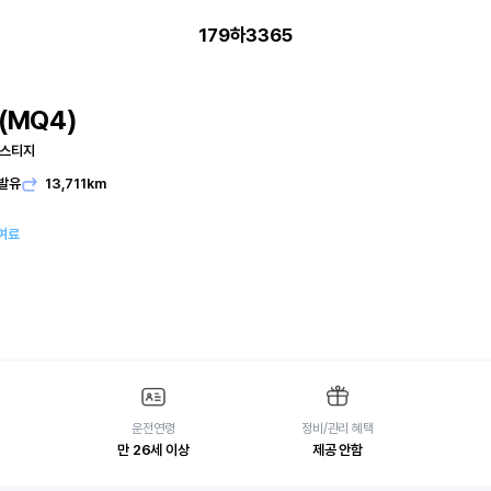
179하3365
(MQ4)
레스티지
발유
13,711km
여료
운전연령
정비/관리 혜택
만 26세 이상
제공 안함