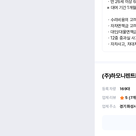
ㆍ만 26세 이상 6
※ 대여 기간 1개월
ㆍ수리비용의 고객과
ㆍ자차면책금 고객과
ㆍ대인/대물면책금 
ㆍ12중 중과실 사
ㆍ자차사고, 차대
(주)하모니렌트
등록 차량
169
대
업체 리뷰
5
(
7
개
업체 주소