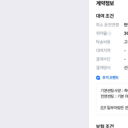
계약정보
대여 조건
최소 운전연령
만
위약율
3
탁송비용
고
대여지역
-
결제수단
-
결제방식
선
추가 코멘트
기본썬팅사양 : 측
전면썬팅 : 기본 
(단! 일부차량은 
보험 조건