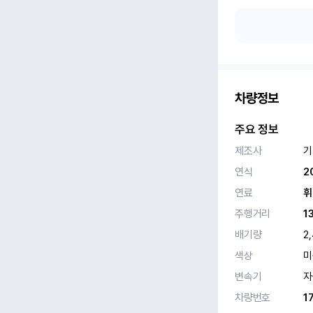
차량정보
주요 정보
제조사
기
연식
2
연료
휘
주행거리
1
배기량
2
색상
미
변속기
자
차량번호
1