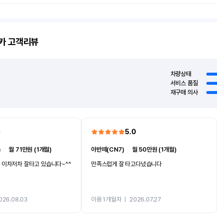
카
고객리뷰
차량상태
서비스 품질
재구매 의사
0
5.0
)
ㅣ
월 71만원 (1개월)
아반떼(CN7)
ㅣ
월 50만원 (1개월)
 이차저차 잘타고 있습니다~^^
만족스럽게 잘 타고다녔습니다
026.08.03
이용 1개월차
ㅣ
2026.07.27