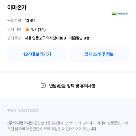
아마존카
등록 차량
134
대
업체 리뷰
4.7
(
1
개)
업체 주소
서울 영등포구 의사당대로 8	 태흥빌딩 8층
134
대 보러가기
업체 소개 및 정보
반납/환불 정책 및 유의사항
(주)박차컴퍼니
는 통신판매중개자로서 반카의 거래 당사자가 아니며 상품정보, 거래
조건 및 거래에 관련한 의무와 책임은 각 판매자에게 있습니다.