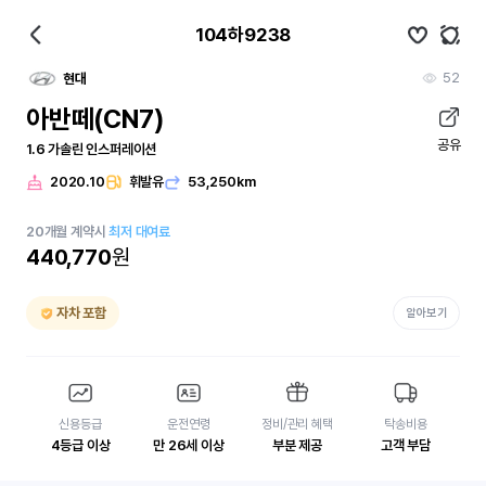
104하9238
52
현대
아반떼(CN7)
공유
1.6 가솔린 인스퍼레이션
2020.10
휘발유
53,250km
20
개월
계약시
최저 대여료
440,770
원
자차 포함
알아보기
신용등급
운전연령
정비/관리 혜택
탁송비용
4등급 이상
만 26세 이상
부분 제공
고객 부담