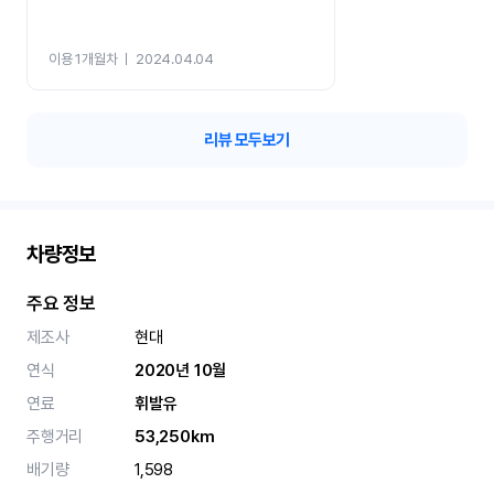
이용 1개월차
ㅣ
2024.04.04
리뷰 모두보기
차량정보
주요 정보
제조사
현대
연식
2020년 10월
연료
휘발유
주행거리
53,250km
배기량
1,598