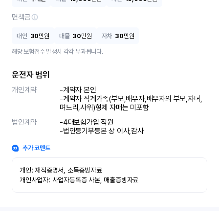
면책금
대인
30
만원
대물
30
만원
자차
30
만원
해당 보험접수 발생시 각각 부과됩니다.
운전자 범위
개인계약
-계약자 본인 

-계약자 직계가족(부모,배우자,배우자의 부모,자녀,
며느리,사위)형제 자매는 미포함
법인계약
-4대보험가입 직원 

-법인등기부등본 상 이사,감사
추가 코멘트
개인: 재직증명서, 소득증빙자료

개인사업자: 사업자등록증 사본, 매출증빙자료