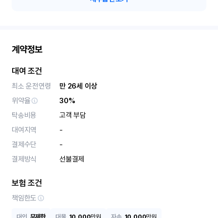
계약정보
대여 조건
최소 운전연령
만 26세 이상
위약율
30%
탁송비용
고객 부담
대여지역
-
결제수단
-
결제방식
선불결제
보험 조건
책임한도
대인
무제한
대물
10,000
만원
자손
10,000
만원