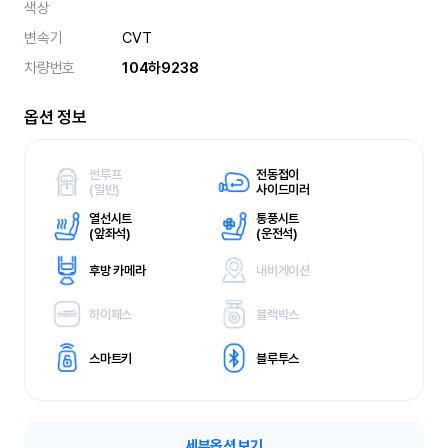
색상
변속기
CVT
차량번호
104하9238
옵션 정보
썬루프
전동접이
(
일반)
사이드미러
열선시트
통풍시트
(
앞좌석)
(
운전석)
후방 카메라
내비게이션
하이패스
블랙박스
스마트키
블루투스
세부옵션 보기