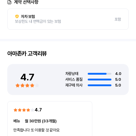
계약 선택사항
자차 보험
포함
보상한도 내 면책금이 있는 보험
아마존카
고객리뷰
4.7
차량상태
4.0
서비스 품질
5.0
재구매 의사
5.0
4.7
베뉴
ㅣ
월 30만원 (33개월)
만족합니다 또 이용할 것 같아요