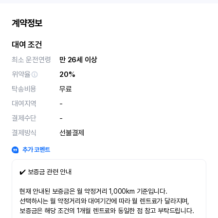
계약정보
대여 조건
최소 운전연령
만 26세 이상
위약율
20%
탁송비용
무료
대여지역
-
결제수단
-
결제방식
선불결제
추가 코멘트
✔️ 보증금 관련 안내
현재 안내된 보증금은 월 약정거리 1,000km 기준입니다.
선택하시는 월 약정거리와 대여기간에 따라 월 렌트료가 달라지며,
보증금은 해당 조건의 1개월 렌트료와 동일한 점 참고 부탁드립니다.