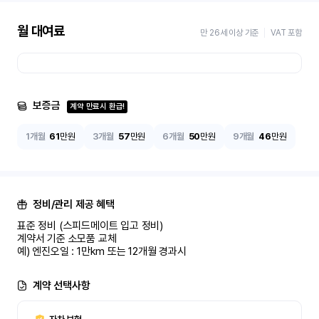
월 대여료
만 26세 이상 기준
VAT 포함
보증금
계약 만료시 환급!
1개월
61
만원
3개월
57
만원
6개월
50
만원
9개월
46
만원
정비/관리 제공 혜택
표준 정비 (스피드메이트 입고 정비)

계약서 기준 소모품 교체

예) 엔진오일 : 1만km 또는 12개월 경과시
계약 선택사항