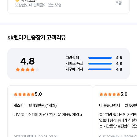
자차 보험
포함
보상한도 내 면책금이 있는 보험
sk렌터카_중장기
고객리뷰
4.8
차량상태
4.9
서비스 품질
4.9
재구매 의사
4.8
5.0
5.0
캐스퍼
ㅣ
월 43만원 (1개월)
디 올뉴그랜저
ㅣ
월 56만
너무 좋은 상태의 차량 받아서 잘 이용했어요! :)
좋은차량 합리적인 가격에
엇보다 항상 응대가 친절
는 기간동안 불편함이 없
까지 진행할만큼 여러가지
이용 2개월차
ㅣ
2026.07.31
이용 2개월차
ㅣ
2026.0