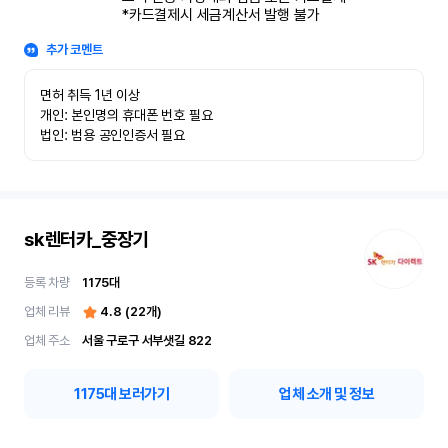
*카드결제시 세금계산서 발행 불가
추가 코멘트
면허 취득 1년 이상

개인: 본인명의 휴대폰 번호 필요

법인: 범용 공인인증서 필요
sk렌터카_중장기
등록 차량
1175
대
업체 리뷰
4.8
(
22
개)
업체 주소
서울 구로구 서부샛길 822
1175
대 보러가기
업체 소개 및 정보