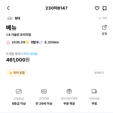
230허8147
56
현대
베뉴
공유
1.6 가솔린 프리미엄
2025.09
휘발유
6,339km
9
개월
계약시
최저 대여료
461,000
원
자차 포함
알아보기
신용등급
운전연령
정비/관리 혜택
탁송비용
6등급 이상
만 26세 이상
부분 제공
무료