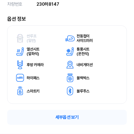
차량번호
230허8147
옵션 정보
썬루프
전동접이
(
일반)
사이드미러
열선시트
통풍시트
(
앞좌석)
(
운전석)
후방 카메라
내비게이션
하이패스
블랙박스
스마트키
블루투스
세부옵션 보기