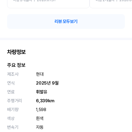
카 렌트 고민없이 강추합니
리뷰 모두보기
차량정보
주요 정보
제조사
현대
연식
2025년 9월
연료
휘발유
주행거리
6,339km
배기량
1,598
색상
흰색
변속기
자동