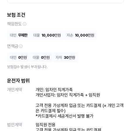
보험 조건
책임한도
대인
무제한
대물
10,000
만원
자손
10,000
만원
면책금
대인
0
만원
대물
0
만원
자차
30
만원
보험접수 발생시 부과됩니다.
운전자 범위
개인계약
개인: 임차인 직계가족 

개인사업자: 임차인 직계가족 + 임직원

고객 전용 가상계좌 입금 또는 카드결제 (※ 개인 고객
은 카드결제 필수)

*카드결제시 세금계산서 발행 불가
법인계약
임직원 전용

고객 전용 가상계좌 입금 또는 카드결제
