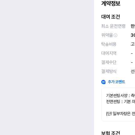
계약정보
대여 조건
최소 운전연령
만
위약율
3
탁송비용
고
대여지역
-
결제수단
-
결제방식
선
추가 코멘트
기본썬팅사양 : 측
전면썬팅 : 기본 
(단! 일부차량은 
보험 조건