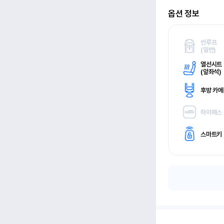
옵션 정보
썬루프
(
일반)
열선시트
(
앞좌석)
후방 카
하이패스
스마트키