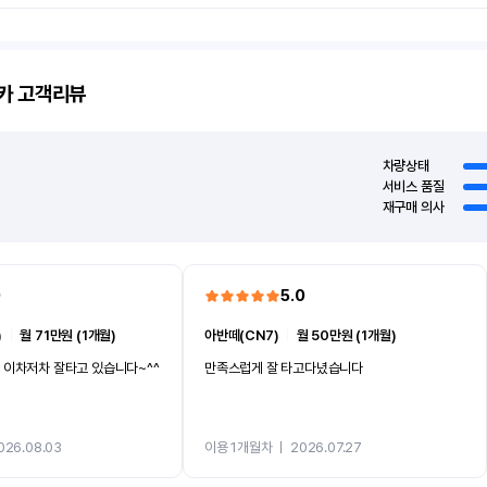
카
고객리뷰
차량상태
서비스 품질
재구매 의사
0
5.0
)
ㅣ
월 71만원 (1개월)
아반떼(CN7)
ㅣ
월 50만원 (1개월)
 이차저차 잘타고 있습니다~^^
만족스럽게 잘 타고다녔습니다
026.08.03
이용 1개월차
ㅣ
2026.07.27