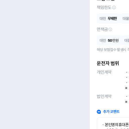
책임한도
대인
무제한
대물
면책금
대인
50
만원
대
해당 보험접수 발생시 
운전자 범위
개인계약
ㆍ
ㆍ
ㆍ
※
법인계약
ㆍ
※
추가 코멘트
ㆍ본인명의휴대폰 