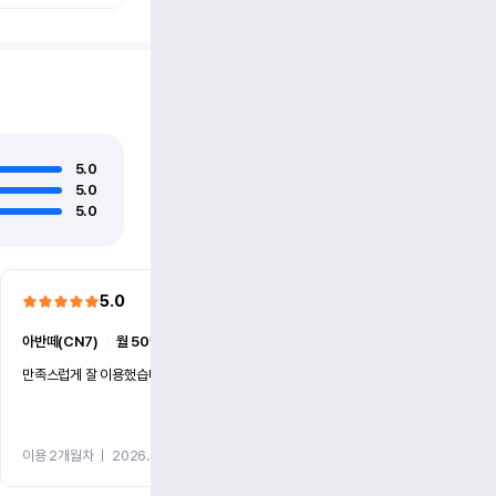
5.0
5.0
5.0
5.0
5.0
아반떼(CN7)
ㅣ
월 50만원 (1개월)
더 뉴카니발(KA4)
ㅣ
월 86만
만족스럽게 잘 이용했습니다
빠른 대응과 친절했습니다.
이용 2개월차
ㅣ
2026.07.27
이용 2개월차
ㅣ
2026.07.15