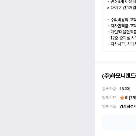
ㆍ만 26세 이상 6
※ 대여 기간 1개월
ㆍ수리비용의 고객과
ㆍ자차면책금 고객과
ㆍ대인/대물면책금 
ㆍ12중 중과실 사
ㆍ자차사고, 차대
(주)하모니렌트
등록 차량
162
대
업체 리뷰
5
(
7
개
업체 주소