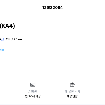
126호2094
KA4)
유
114,320km
여료
운전연령
정비/관리 혜택
만 26세 이상
제공 안함