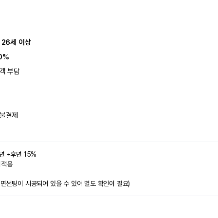
 26세 이상
0%
객 부담
불결제
면 +후면 15%
미적용 
전면썬팅이 시공되어 있을 수 있어 별도 확인이 필요)