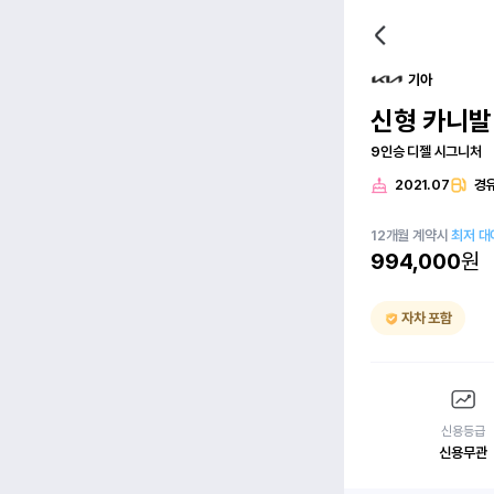
기아
신형 카니발(
9인승 디젤 시그니처
2021.07
경
12
개월
계약시
최저 대
994,000
원
자차 포함
신용등급
신용무관