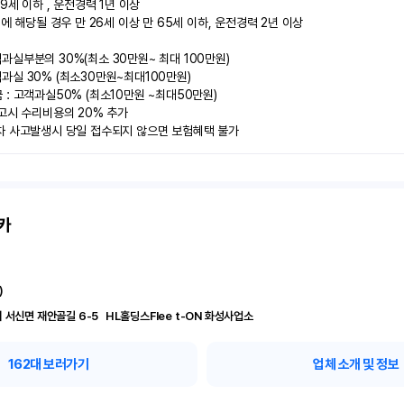
9세 이하 , 운전경력 1년 이상

에 해당될 경우 만 26세 이상 만 65세 이하, 운전경력 2년 이상

실부분의 30%(최소 30만원~ 최대 100만원)

실 30% (최소30만원~최대100만원) 

: 고객과실50% (최소10만원 ~최대50만원)

고시 수리비용의 20% 추가

차 사고발생시 당일 접수되지 않으면 보험혜택 불가
카
)
경기 화성시 서신면 재안골길 6-5	 HL홀딩스Flee t-ON 화성사업소
162
대 보러가기
업체 소개 및 정보