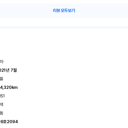
리뷰 모두보기
아
021년 7월
유
14,320km
151
색
동
26호2094