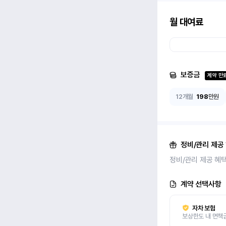
월 대여료
보증금
계약 만
12개월
198
만원
정비/관리 제공
정비/관리 제공 혜
계약 선택사항
자차 보험
보상한도 내 면책