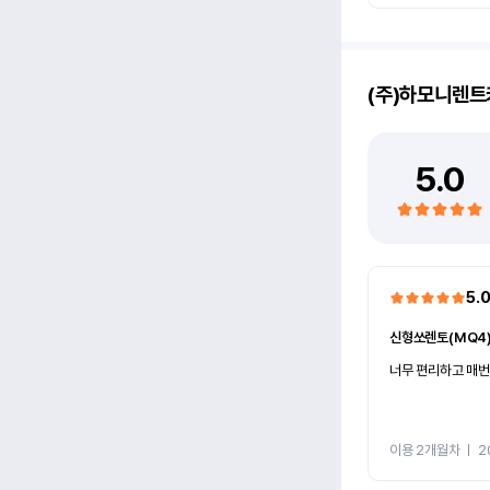
(주)하모니렌트
5.0
5.
신형쏘렌토(MQ4
너무 편리하고 매번
이용 2개월차
ㅣ
2