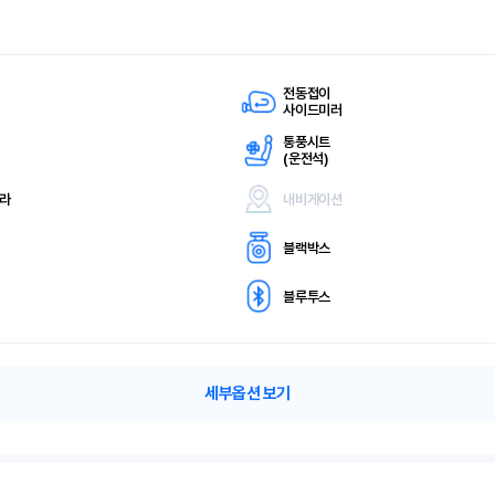
전동접이
사이드미러
통풍시트
(
운전석)
메라
내비게이션
블랙박스
블루투스
세부옵션 보기