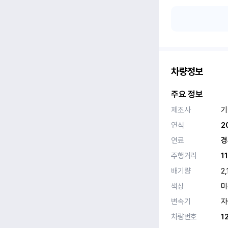
차량정보
주요 정보
제조사
기
연식
2
연료
경
주행거리
1
배기량
2,
색상
미
변속기
자
차량번호
1