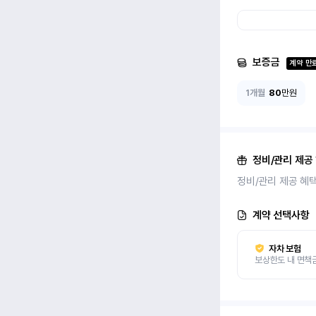
보증금
계약 만
1개월
80
만원
정비/관리 제공
정비/관리 제공 혜
계약 선택사항
자차 보험
보상한도 내 면책