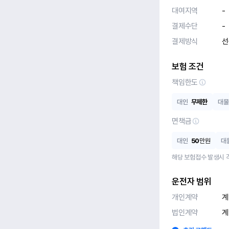
대여지역
-
결제수단
-
결제방식
선
보험 조건
책임한도
대인
무제한
대물
면책금
대인
50
만원
대
해당 보험접수 발생시 
운전자 범위
개인계약
계
법인계약
계