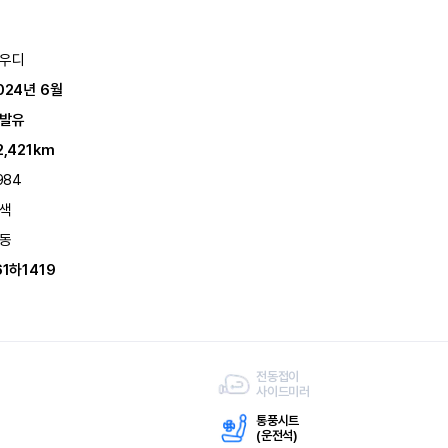
우디
024년 6월
발유
2,421km
,984
색
동
61하1419
전동접이
사이드미러
통풍시트
(
운전석)