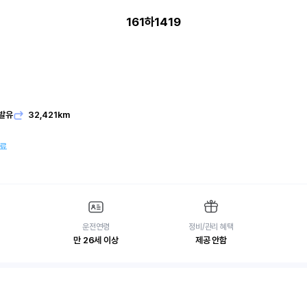
161하1419
발유
32,421km
여료
운전연령
정비/관리 혜택
만 26세 이상
제공 안함