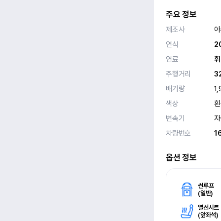
주요 정보
제조사
아
연식
2
연료
휘
주행거리
3
배기량
1
색상
흰
변속기
자
차량번호
1
옵션 정보
썬루프
(
일반)
열선시트
(
앞좌석)