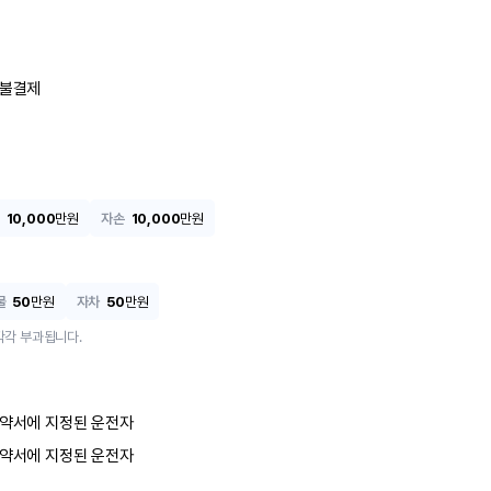
불결제
10,000
만원
자손
10,000
만원
물
50
만원
자차
50
만원
각각 부과됩니다.
약서에 지정된 운전자
약서에 지정된 운전자