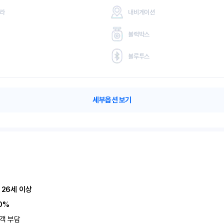
메라
내비게이션
블랙박스
블루투스
세부옵션 보기
 26세 이상
0%
객 부담