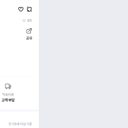
85
공유
탁송비용
고객 부담
만 26세 이상 기준