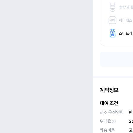
후방 카
하이패스
스마트키
계약정보
대여 조건
최소 운전연령
만
위약율
3
탁송비용
고