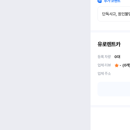
추가 코멘트
단독사고, 원인불
유로렌트카
등록 차량
0
대
업체 리뷰
-
(
0
개
업체 주소