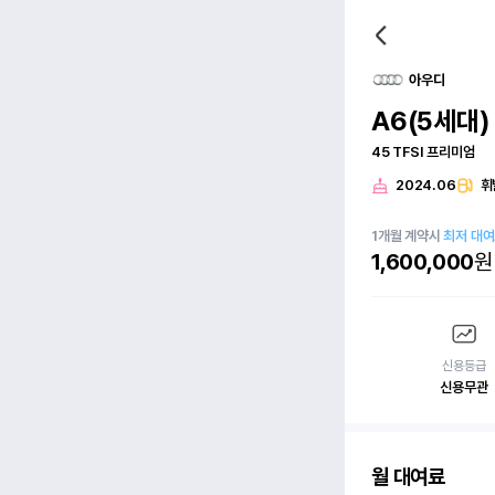
아우디
A6(5세대)
45 TFSI 프리미엄
2024.06
휘
1
개월
계약시
최저 대
1,600,000
원
신용등급
신용무관
월 대여료