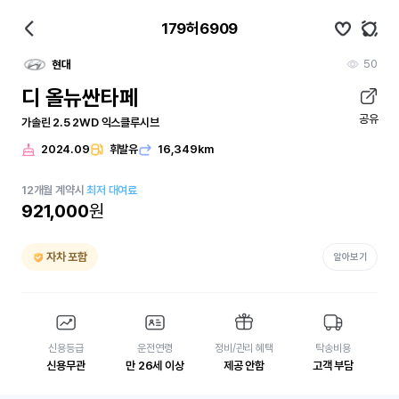
179허6909
50
현대
디 올뉴싼타페
공유
가솔린 2.5 2WD 익스클루시브
2024.09
휘발유
16,349km
12
개월
계약시
최저 대여료
921,000
원
자차 포함
알아보기
신용등급
운전연령
정비/관리 혜택
탁송비용
신용무관
만 26세 이상
제공 안함
고객 부담