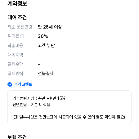
계약정보
대여 조건
최소 운전연령
만 26세 이상
위약율
30%
탁송비용
고객 부담
대여지역
-
결제수단
-
결제방식
선불결제
추가 코멘트
기본썬팅사양 : 측면 +후면 15%
전면썬팅 : 기본 미적용 
(단! 일부차량은 전면썬팅이 시공되어 있을 수 있어 별도 확인이 필요)
보험 조건