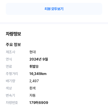
리뷰 모두보기
차량정보
주요 정보
제조사
현대
연식
2024년 9월
연료
휘발유
주행거리
16,349km
배기량
2,497
색상
흰색
변속기
자동
차량번호
179허6909