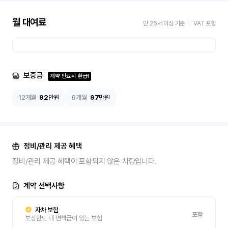
월 대여료
만 26세 이상 기준
VAT 포함
보증금
계약 만료시 환급!
12개월
92
만원
6개월
97
만원
정비/관리 제공 혜택
정비/관리 제공 혜택이 포함되지 않은 차량입니다.
계약 선택사항
자차 보험
포함
보상한도 내 면책금이 있는 보험