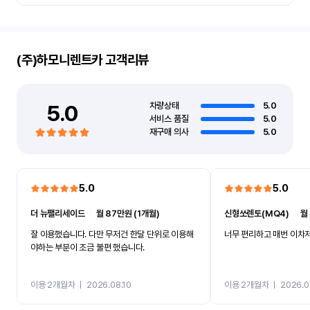
(주)하모니렌트카
고객리뷰
5.0
차량상태
5.0
서비스 품질
5.0
재구매 의사
5.0
5.0
5.0
더 뉴팰리세이드
ㅣ
월 87만원 (1개월)
신형쏘렌토(MQ4)
ㅣ
월
잘 이용했습니다. 다만 무저건 한달 단위로 이용해
너무 편리하고 매번 이차저
야하는 부분이 조금 불편 했습니다.
이용 2개월차
ㅣ
2026.08.10
이용 2개월차
ㅣ
2026.0