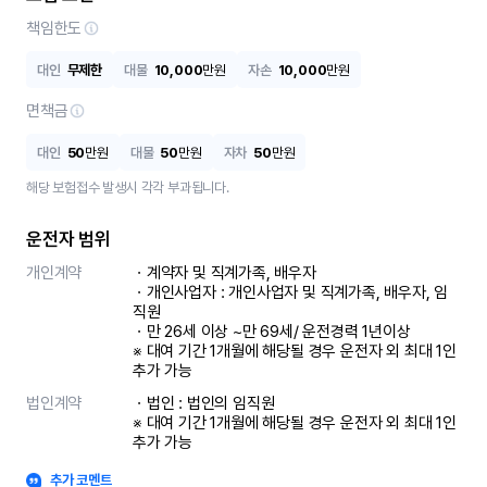
책임한도
대인
무제한
대물
10,000
만원
자손
10,000
만원
면책금
대인
50
만원
대물
50
만원
자차
50
만원
해당 보험접수 발생시 각각 부과됩니다.
운전자 범위
개인계약
ㆍ계약자 및 직계가족, 배우자

ㆍ개인사업자 : 개인사업자 및 직계가족, 배우자, 임
직원

ㆍ만 26세 이상 ~만 69세/ 운전경력 1년이상

※ 대여 기간 1개월에 해당될 경우 운전자 외 최대 1인 
추가 가능
법인계약
ㆍ법인 : 법인의 임직원

※ 대여 기간 1개월에 해당될 경우 운전자 외 최대 1인 
추가 가능
추가 코멘트