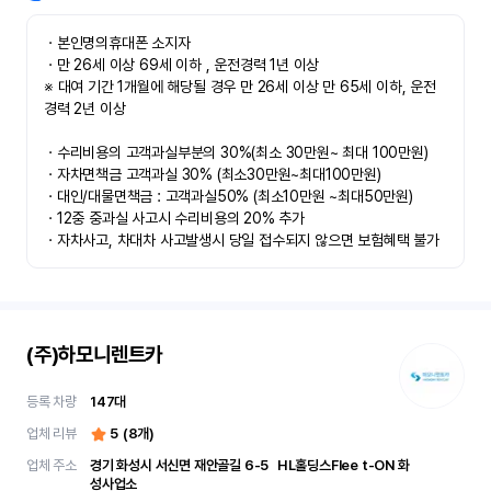
ㆍ본인명의휴대폰 소지자 

ㆍ만 26세 이상 69세 이하 , 운전경력 1년 이상

※ 대여 기간 1개월에 해당될 경우 만 26세 이상 만 65세 이하, 운전
경력 2년 이상

ㆍ수리비용의 고객과실부분의 30%(최소 30만원~ 최대 100만원)

ㆍ자차면책금 고객과실 30% (최소30만원~최대100만원) 

ㆍ대인/대물면책금 : 고객과실50% (최소10만원 ~최대50만원)

ㆍ12중 중과실 사고시 수리비용의 20% 추가

ㆍ자차사고, 차대차 사고발생시 당일 접수되지 않으면 보험혜택 불가
(주)하모니렌트카
등록 차량
147
대
업체 리뷰
5
(
8
개)
업체 주소
경기 화성시 서신면 재안골길 6-5	 HL홀딩스Flee t-ON 화
성사업소