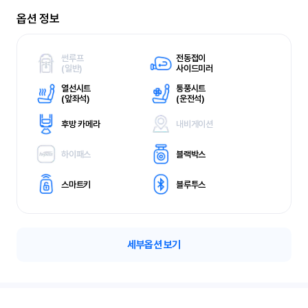
옵션 정보
썬루프
전동접이
(
일반)
사이드미러
열선시트
통풍시트
(
앞좌석)
(
운전석)
후방 카메라
내비게이션
하이패스
블랙박스
스마트키
블루투스
세부옵션 보기