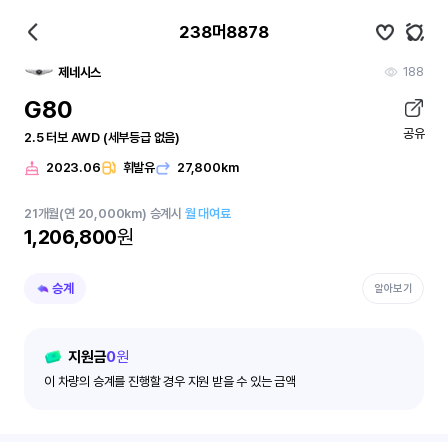
238머8878
188
제네시스
G80
공유
2.5 터보 AWD (세부등급 없음)
2023.06
휘발유
27,800km
21
개월
(연 20,000km)
승계시
월 대여료
1,206,800
원
승계
알아보기
지원금
0
원
이 차량의 승계를 진행할 경우 지원 받을 수 있는 금액