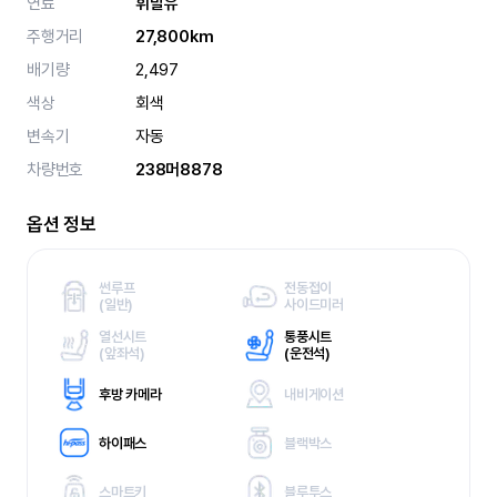
연료
휘발유
주행거리
27,800km
배기량
2,497
색상
회색
변속기
자동
차량번호
238머8878
옵션 정보
썬루프
전동접이
(
일반)
사이드미러
열선시트
통풍시트
(
앞좌석)
(
운전석)
후방 카메라
내비게이션
하이패스
블랙박스
스마트키
블루투스