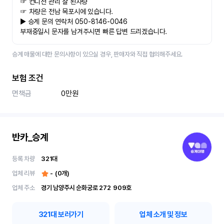
☞ 컨디션 관리 잘 된차량
☞ 차량은 전남 목포시에 있습니다.
▶ 승계 문의 연락처 050-8146-0046
부재중일시 문자를 남겨주시면 빠른 답변 드리겠습니다.
승계 매물에 대한 문의사항이 있으실 경우, 판매자와 직접 협의해주세요.
보험 조건
면책금
0만원
반카_승계
등록 차량
321
대
업체 리뷰
-
(
0
개)
업체 주소
경기 남양주시 순화궁로 272	909호
321
대 보러가기
업체 소개 및 정보