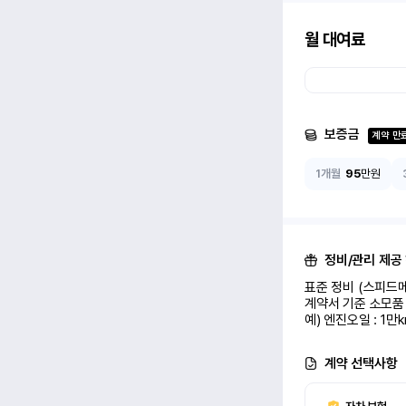
월 대여료
보증금
계약 만
1개월
95
만원
정비/관리 제공
표준 정비 (스피드메
계약서 기준 소모품 
예) 엔진오일 : 1만
계약 선택사항