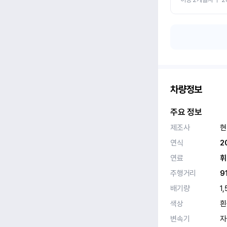
차량정보
주요 정보
제조사
현
연식
2
연료
휘
주행거리
9
배기량
1,
색상
흰
변속기
자