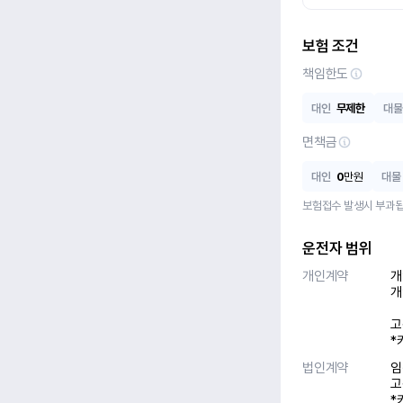
보험 조건
책임한도
대인
무제한
대물
면책금
대인
0
만원
대물
보험접수 발생시 부과됩
운전자 범위
개인계약
개
개
고
*
법인계약
임
고
*