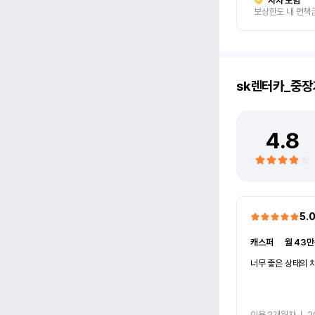
자차 보험
보상한도 내 면책
sk렌터카_중장
4.8
5.
캐스퍼
ㅣ
월 43만
너무 좋은 상태의 차
이용 2개월차
ㅣ
2