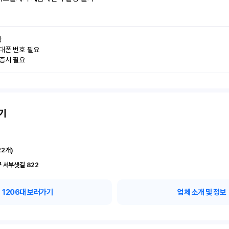


대폰 번호 필요

인증서 필요
기
22
개)
 서부샛길 822
1206
대 보러가기
업체 소개 및 정보