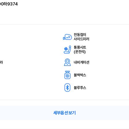
90하9374
전동접이
사이드미러
통풍시트
(
운전석)
메라
내비게이션
블랙박스
블루투스
세부옵션 보기