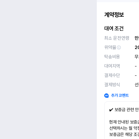
계약정보
대여 조건
최소 운전연령
만
위약율
2
탁송비용
무
대여지역
-
결제수단
-
결제방식
선
추가 코멘트
✔️ 보증금 관련 
현재 안내된 보증금
선택하시는 월 약
보증금은 해당 조