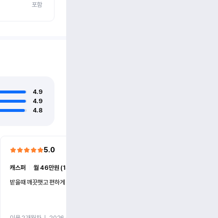
포함
4.9
4.9
4.8
5.0
5.0
캐스퍼
ㅣ
월 46만원 (1개월)
EV6
ㅣ
월 74만원 (1개월)
받을때 깨끗햇고 편하게 잘이용했습니다!
전기차 처음 타봤는데 편하게 
니다
이용 2개월차
ㅣ
2026.07.08
이용 2개월차
ㅣ
2026.06.10