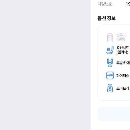
차량번호
1
옵션 정보
썬루프
(
일반)
열선시트
(
앞좌석)
후방 카
하이패스
스마트키