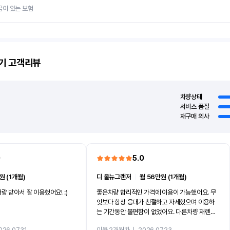
금이 있는 보험
기
고객리뷰
차량상태
서비스 품질
재구매 의사
0
5.0
원 (1개월)
디 올뉴그랜저
ㅣ
월 56만원 (1개월)
량 받아서 잘 이용했어요! :)
좋은차량 합리적인 가격에 이용이 가능했어요. 무
엇보다 항상 응대가 친절하고 자세했으며 이용하
는 기간동안 불편함이 없었어요. 다른차량 재렌트
까지 진행할만큼 여러가지로 만족스럽습니다. 반
026.07.31
이용 2개월차
ㅣ
2026.07.23