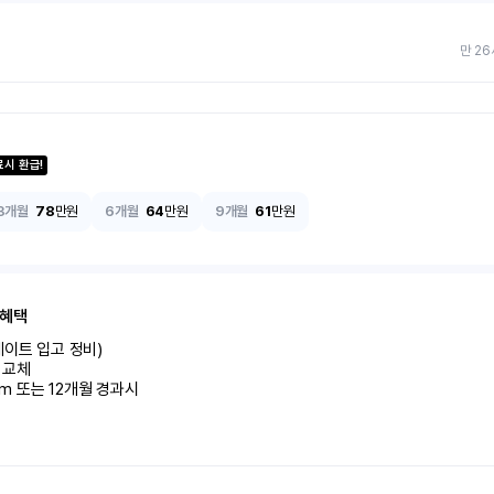
만 26
료시 환급!
3개월
78
만원
6개월
64
만원
9개월
61
만원
 혜택
이트 입고 정비)

교체

km 또는 12개월 경과시