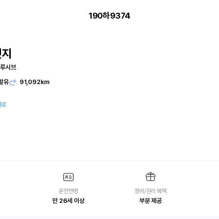
190하9374
엣지
클루시브
발유
91,092km
여료
운전연령
정비/관리 혜택
만 26세 이상
부분 제공