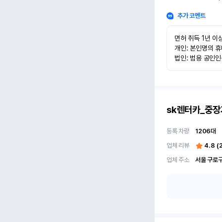
추가 코멘트
면허 취득 1년 이상
개인: 본인명의 휴
법인: 범용 공인
sk렌터카_중장
등록 차량
1206
대
업체 리뷰
4.8
(
업체 주소
서울 구로구