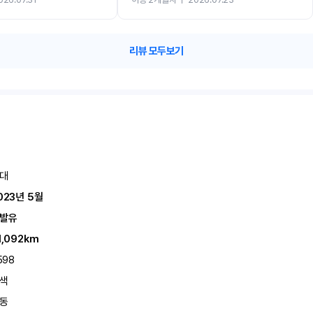
카 렌트 고민없이 강추합니다!!
리뷰 모두보기
대
023년 5월
발유
1,092km
598
색
동