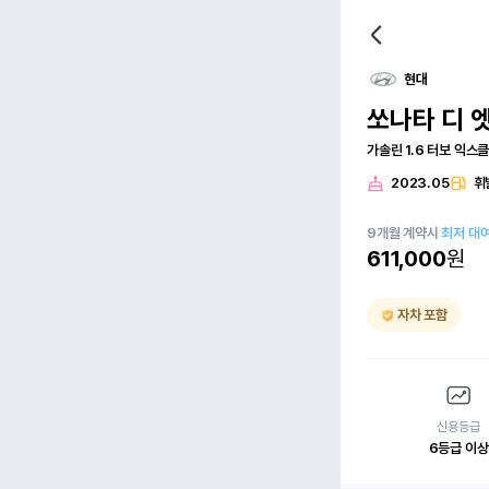
현대
쏘나타 디 
가솔린 1.6 터보 익스
2023.05
휘
9
개월
계약시
최저 대
611,000
원
자차 포함
신용등급
6등급 이상