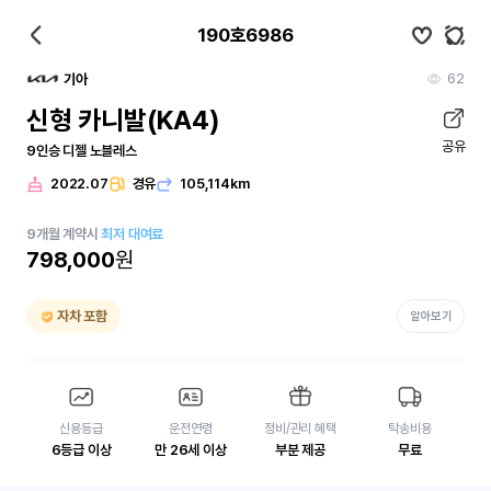
190호6986
62
기아
신형 카니발(KA4)
공유
9인승 디젤 노블레스
2022.07
경유
105,114km
9
개월
계약시
최저 대여료
798,000
원
자차 포함
알아보기
신용등급
운전연령
정비/관리 혜택
탁송비용
6등급 이상
만 26세 이상
부분 제공
무료