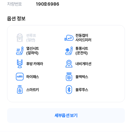
차량번호
190호6986
옵션 정보
썬루프
전동접이
(
일반)
사이드미러
열선시트
통풍시트
(
앞좌석)
(
운전석)
후방 카메라
내비게이션
하이패스
블랙박스
스마트키
블루투스
세부옵션 보기