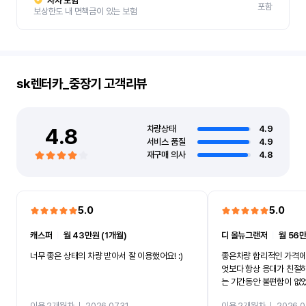
자차 보험
포함
보상한도 내 면책금이 있는 보험
sk렌터카_중장기
고객리뷰
4.8
차량상태
4.9
서비스 품질
4.9
재구매 의사
4.8
5.0
5.0
캐스퍼
ㅣ
월 43만원 (1개월)
디 올뉴그랜저
ㅣ
월 56만
너무 좋은 상태의 차량 받아서 잘 이용했어요! :)
좋은차량 합리적인 가격에
엇보다 항상 응대가 친절
는 기간동안 불편함이 없
까지 진행할만큼 여러가지
이용 2개월차
ㅣ
2026.07.31
이용 2개월차
ㅣ
2026.0