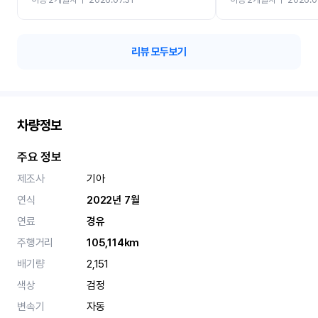
카 렌트 고민없이 강추합니
리뷰 모두보기
차량정보
주요 정보
제조사
기아
연식
2022년 7월
연료
경유
주행거리
105,114km
배기량
2,151
색상
검정
변속기
자동