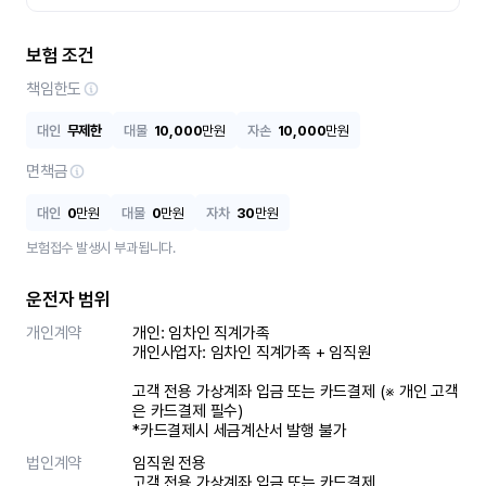
보험 조건
책임한도
대인
무제한
대물
10,000
만원
자손
10,000
만원
면책금
대인
0
만원
대물
0
만원
자차
30
만원
보험접수 발생시 부과됩니다.
운전자 범위
개인계약
개인: 임차인 직계가족 

개인사업자: 임차인 직계가족 + 임직원

고객 전용 가상계좌 입금 또는 카드결제 (※ 개인 고객
은 카드결제 필수)

*카드결제시 세금계산서 발행 불가
법인계약
임직원 전용

고객 전용 가상계좌 입금 또는 카드결제
