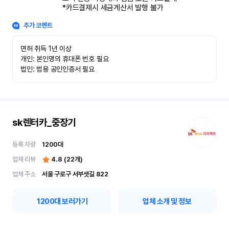
*카드결제시 세금계산서 발행 불가
추가 코멘트
면허 취득 1년 이상

개인: 본인명의 휴대폰 번호 필요

법인: 범용 공인인증서 필요
sk렌터카_중장기
등록 차량
1200
대
업체 리뷰
4.8
(
22
개)
업체 주소
서울 구로구 서부샛길 822
1200
대 보러가기
업체 소개 및 정보