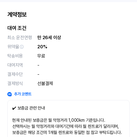
계약정보
대여 조건
최소 운전연령
만 26세 이상
위약율
20%
탁송비용
무료
대여지역
-
결제수단
-
결제방식
선불결제
추가 코멘트
✔️ 보증금 관련 안내
현재 안내된 보증금은 월 약정거리 1,000km 기준입니다.
선택하시는 월 약정거리와 대여기간에 따라 월 렌트료가 달라지며,
보증금은 해당 조건의 1개월 렌트료와 동일한 점 참고 부탁드립니다.