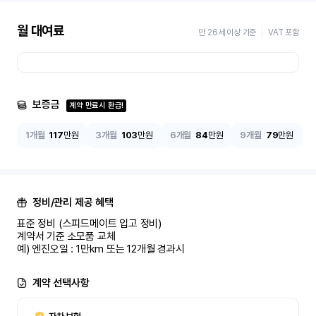
월 대여료
만 26세 이상 기준
VAT 포함
보증금
계약 만료시 환급!
1개월
117
만원
3개월
103
만원
6개월
84
만원
9개월
79
만원
정비/관리 제공 혜택
표준 정비 (스피드메이트 입고 정비)

계약서 기준 소모품 교체

예) 엔진오일 : 1만km 또는 12개월 경과시
계약 선택사항