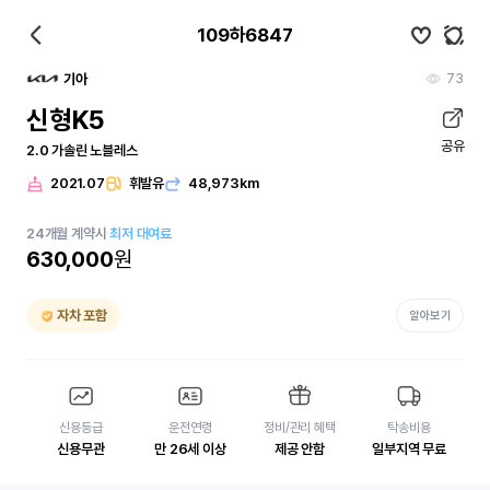
109하6847
73
기아
신형K5
공유
2.0 가솔린 노블레스
2021.07
휘발유
48,973km
24
개월
계약시
최저 대여료
630,000
원
자차 포함
알아보기
신용등급
운전연령
정비/관리 혜택
탁송비용
신용무관
만 26세 이상
제공 안함
일부지역 무료