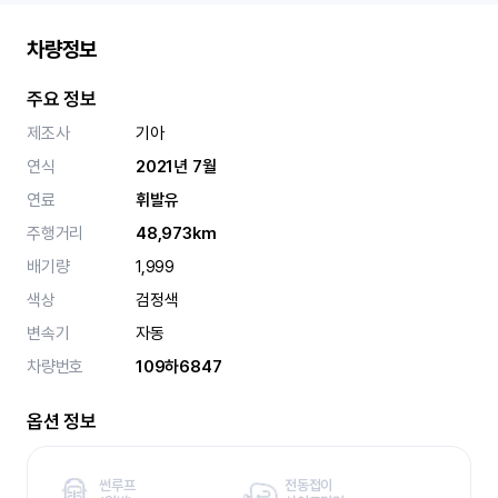
차량정보
주요 정보
제조사
기아
연식
2021년 7월
연료
휘발유
주행거리
48,973km
배기량
1,999
색상
검정색
변속기
자동
차량번호
109하6847
옵션 정보
썬루프
전동접이