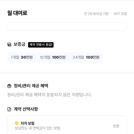
월 대여료
만 26세 이상 기준
VAT 포함
보증금
계약 만료시 환급!
1개월
30
만원
12개월
100
만원
24개월
100
만원
정비/관리 제공 혜택
정비/관리 제공 혜택이 포함되지 않은 차량입니다.
계약 선택사항
자차 보험
포함
보상한도 내 면책금이 있는 보험