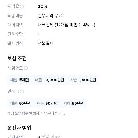
위약율
30%
탁송비용
일부지역 무료
대여지역
내륙전체 (12개월 미만 계약시 -)
결제수단
-
결제방식
선불결제
보험 조건
책임한도
대인
무제한
대물
10,000
만원
자손
1,500
만원
면책금
대인
50
만원
대물
50
만원
자차
50
만원
해당 보험접수 발생시 각각 부과됩니다.
운전자 범위
개인계약
계약자 외 1인