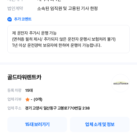
법인계약
소속된 임직원 및 고용된 기사 한정
추가 코멘트
제 운전자 추가시 운행 가능

(면허증 필히 제시/ 추가되지 않은 운전자 운행시 보험처리 불가)

1년 이상 운전경력 보유자에 한하여 운행이 가능합니다.
골드타워렌트카
등록 차량
15
대
업체 리뷰
-
(
0
개)
업체 주소
경기 고양시 일산동구 고봉로770번길 238
15
대 보러가기
업체 소개 및 정보