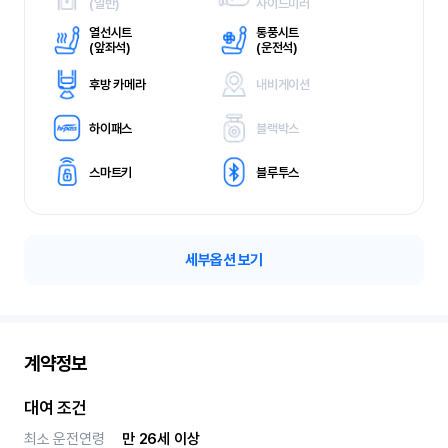
(
일반)
사이드미러
열선시트
통풍시트
(
앞좌석)
(
운전석)
후방 카메라
내비게이션
하이패스
블랙박스
스마트키
블루투스
세부옵션 보기
계약정보
대여 조건
최소 운전연령
만 26세 이상