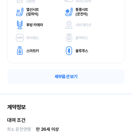
(
일반)
사이드미러
열선시트
통풍시트
(
앞좌석)
(
운전석)
후방 카메라
내비게이션
하이패스
블랙박스
스마트키
블루투스
세부옵션 보기
계약정보
대여 조건
최소 운전연령
만 26세 이상