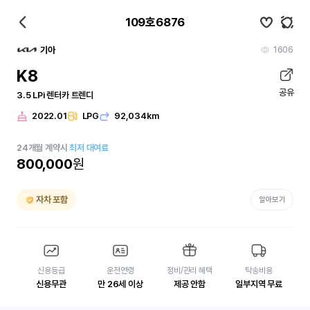
109호6876
1606
기아
K8
공유
3.5 LPi 렌터카 트렌디
2022.01
LPG
92,034km
24
개월
계약시
최저 대여료
800,000
원
자차 포함
알아보기
신용등급
운전연령
정비/관리 혜택
탁송비용
신용무관
만 26세 이상
제공 안함
일부지역 무료