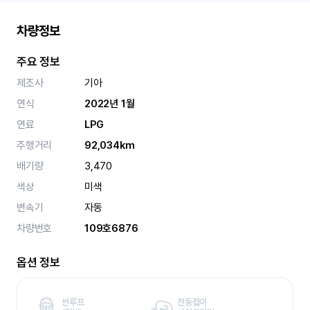
차량정보
주요 정보
제조사
기아
연식
2022년 1월
연료
LPG
주행거리
92,034km
배기량
3,470
색상
미색
변속기
자동
차량번호
109호6876
옵션 정보
썬루프
전동접이