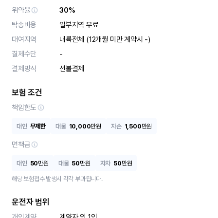
위약율
30%
탁송비용
일부지역 무료
대여지역
내륙전체 (12개월 미만 계약시 -)
결제수단
-
결제방식
선불결제
보험 조건
책임한도
대인
무제한
대물
10,000
만원
자손
1,500
만원
면책금
대인
50
만원
대물
50
만원
자차
50
만원
해당 보험접수 발생시 각각 부과됩니다.
운전자 범위
개인계약
계약자 외 1인