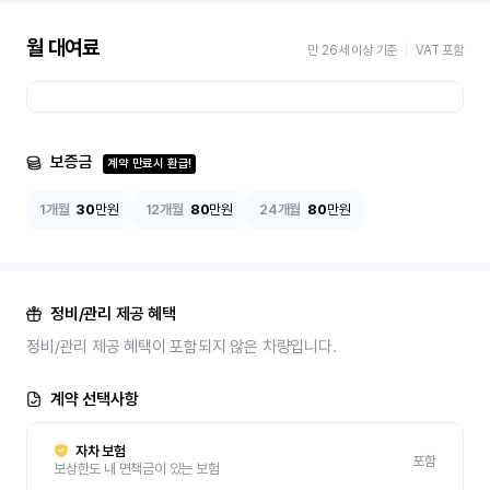
월 대여료
만 26세 이상 기준
VAT 포함
보증금
계약 만료시 환급!
1개월
30
만원
12개월
80
만원
24개월
80
만원
정비/관리 제공 혜택
정비/관리 제공 혜택이 포함되지 않은 차량입니다.
계약 선택사항
자차 보험
포함
보상한도 내 면책금이 있는 보험