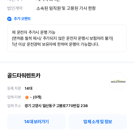
법인계약
소속된 임직원 및 고용된 기사 한정
추가 코멘트
제 운전자 추가시 운행 가능

(면허증 필히 제시/ 추가되지 않은 운전자 운행시 보험처리 불가)

1년 이상 운전경력 보유자에 한하여 운행이 가능합니다.
골드타워렌트카
등록 차량
14
대
업체 리뷰
-
(
0
개)
업체 주소
경기 고양시 일산동구 고봉로770번길 238
14
대 보러가기
업체 소개 및 정보