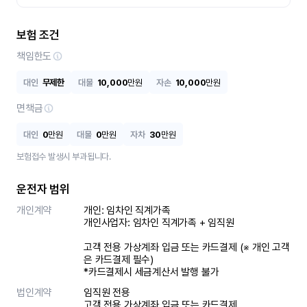
보험 조건
책임한도
대인
무제한
대물
10,000
만원
자손
10,000
만원
면책금
대인
0
만원
대물
0
만원
자차
30
만원
보험접수 발생시 부과됩니다.
운전자 범위
개인계약
개인: 임차인 직계가족 

개인사업자: 임차인 직계가족 + 임직원

고객 전용 가상계좌 입금 또는 카드결제 (※ 개인 고객
은 카드결제 필수)

*카드결제시 세금계산서 발행 불가
법인계약
임직원 전용

고객 전용 가상계좌 입금 또는 카드결제
