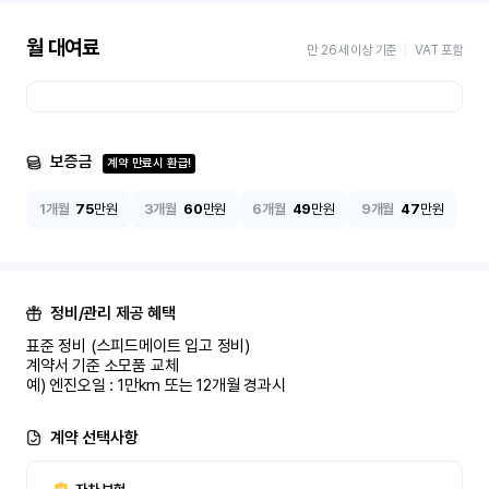
월 대여료
만 26세 이상 기준
VAT 포함
보증금
계약 만료시 환급!
1개월
75
만원
3개월
60
만원
6개월
49
만원
9개월
47
만원
정비/관리 제공 혜택
표준 정비 (스피드메이트 입고 정비)

계약서 기준 소모품 교체

예) 엔진오일 : 1만km 또는 12개월 경과시
계약 선택사항