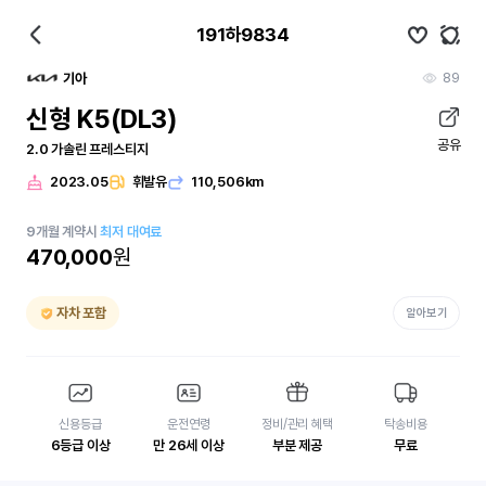
191하9834
89
기아
신형 K5(DL3)
공유
2.0 가솔린 프레스티지
2023.05
휘발유
110,506km
9
개월
계약시
최저 대여료
470,000
원
자차 포함
알아보기
신용등급
운전연령
정비/관리 혜택
탁송비용
6등급 이상
만 26세 이상
부분 제공
무료