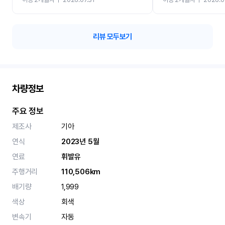
카 렌트 고민없이 강추합니
리뷰 모두보기
차량정보
주요 정보
제조사
기아
연식
2023년 5월
연료
휘발유
주행거리
110,506km
배기량
1,999
색상
회색
변속기
자동