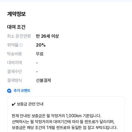
계약정보
대여 조건
최소 운전연령
만 26세 이상
위약율
20%
탁송비용
무료
대여지역
-
결제수단
-
결제방식
선불결제
추가 코멘트
✔️ 보증금 관련 안내
현재 안내된 보증금은 월 약정거리 1,000km 기준입니다.
선택하시는 월 약정거리와 대여기간에 따라 월 렌트료가 달라지며,
보증금은 해당 조건의 1개월 렌트료와 동일한 점 참고 부탁드립니다.