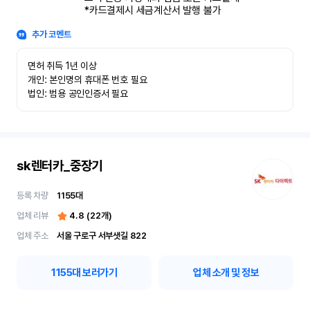
*카드결제시 세금계산서 발행 불가
추가 코멘트
면허 취득 1년 이상

개인: 본인명의 휴대폰 번호 필요

법인: 범용 공인인증서 필요
sk렌터카_중장기
등록 차량
1155
대
업체 리뷰
4.8
(
22
개)
업체 주소
서울 구로구 서부샛길 822
1155
대 보러가기
업체 소개 및 정보