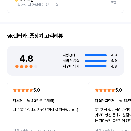
자차 보험
포함
보상한도 내 면책금이 있는 보험
sk렌터카_중장기
고객리뷰
4.8
차량상태
4.9
서비스 품질
4.9
재구매 의사
4.8
5.0
5.0
캐스퍼
ㅣ
월 43만원 (1개월)
디 올뉴그랜저
ㅣ
월 56만
너무 좋은 상태의 차량 받아서 잘 이용했어요! :)
좋은차량 합리적인 가격에
엇보다 항상 응대가 친절
는 기간동안 불편함이 없
까지 진행할만큼 여러가지
이용 2개월차
ㅣ
2026.07.31
이용 2개월차
ㅣ
2026.0