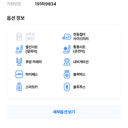
차량번호
191하9834
옵션 정보
썬루프
전동접이
(
일반)
사이드미러
열선시트
통풍시트
(
앞좌석)
(
운전석)
후방 카메라
내비게이션
하이패스
블랙박스
스마트키
블루투스
세부옵션 보기