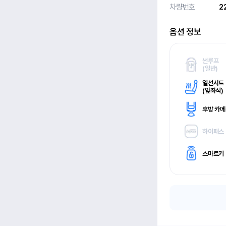
차량번호
2
옵션 정보
썬루프
(
일반)
열선시트
(
앞좌석)
후방 카
하이패스
스마트키