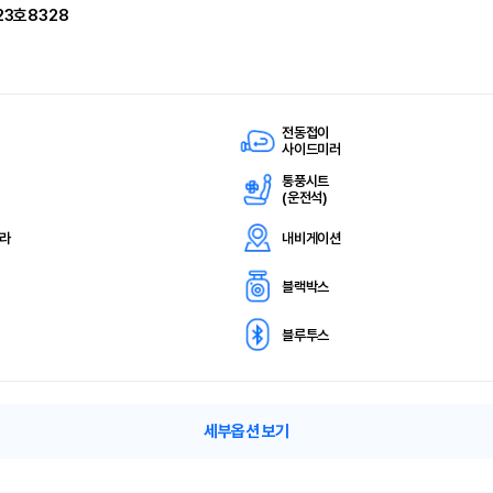
23호8328
전동접이
사이드미러
통풍시트
(
운전석)
메라
내비게이션
블랙박스
블루투스
세부옵션 보기