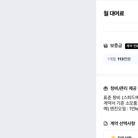
월 대여료
보증금
계약 만
1개월
113
만원
정비/관리 제공
표준 정비 (스피드메
계약서 기준 소모품 
예) 엔진오일 : 1만
계약 선택사항