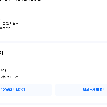


대폰 번호 필요

인증서 필요
기
22
개)
 서부샛길 822
1206
대 보러가기
업체 소개 및 정보