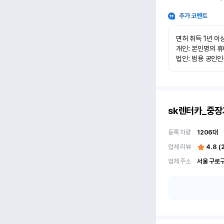
추가 코멘트
면허 취득 1년 이상
개인: 본인명의 휴
법인: 범용 공인
sk렌터카_중장
등록 차량
1206
대
업체 리뷰
4.8
(
업체 주소
서울 구로구