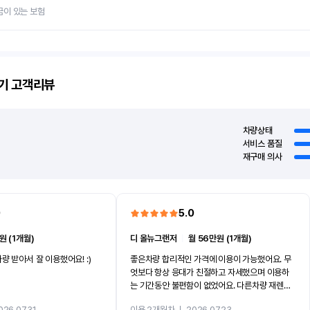
금이 있는 보험
기
고객리뷰
차량상태
서비스 품질
재구매 의사
0
5.0
원 (1개월)
디 올뉴그랜저
ㅣ
월 56만원 (1개월)
량 받아서 잘 이용했어요! :)
좋은차량 합리적인 가격에 이용이 가능했어요. 무
엇보다 항상 응대가 친절하고 자세했으며 이용하
는 기간동안 불편함이 없었어요. 다른차량 재렌트
까지 진행할만큼 여러가지로 만족스럽습니다. 반
026.07.31
이용 2개월차
ㅣ
2026.07.23