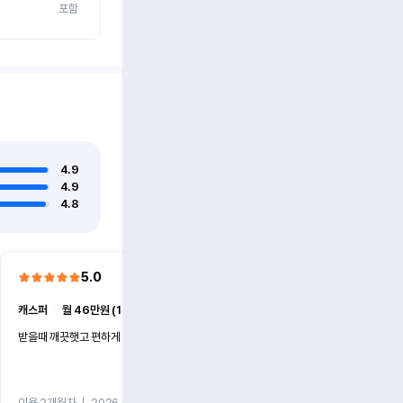
포함
4.9
4.9
4.8
5.0
5.0
캐스퍼
ㅣ
월 46만원 (1개월)
EV6
ㅣ
월 74만원 (1개월)
받을때 깨끗햇고 편하게 잘이용했습니다!
전기차 처음 타봤는데 편하게 
니다
이용 2개월차
ㅣ
2026.07.08
이용 2개월차
ㅣ
2026.06.10