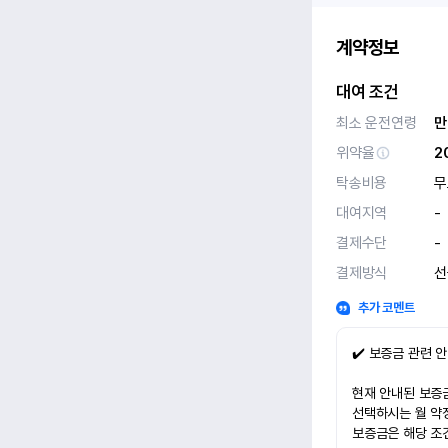
계약정보
대여 조건
최소 운전연령
만
위약율
2
탁송비용
무
대여지역
-
결제수단
-
결제방식
선
추가 코멘트
✔️ 보증금 관련 
현재 안내된 보증금
선택하시는 월 약
보증금은 해당 조