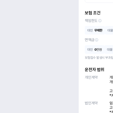
보험 조건
책임한도
대인
무제한
대물
면책금
대인
0
만원
대물
보험접수 발생시 부과됩
운전자 범위
개인계약
개
개
고
*
법인계약
임
고
*