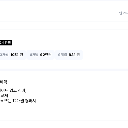
만 26
료시 환급!
3개월
105
만원
6개월
92
만원
9개월
83
만원
 혜택
이트 입고 정비)

교체

km 또는 12개월 경과시