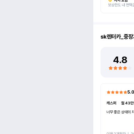
자차 보험
보상한도 내 면책
sk렌터카_중장
4.8
5.
캐스퍼
ㅣ
월 43만
너무 좋은 상태의 차
이용 2개월차
ㅣ
2