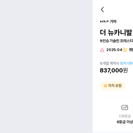
기아
더 뉴카니발(
9인승 가솔린 프레스
2025.04
휘
9
개월
계약시
최저 대
837,000
원
자차 포함
신용등급
6등급 이상