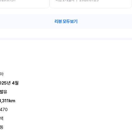
카 렌트 고민없이 강추합니다!!
리뷰 모두보기
아
025년 4월
발유
3,311km
,470
색
동