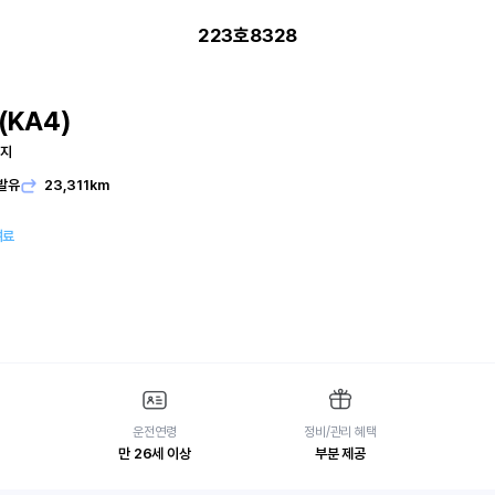
223호8328
KA4)
티지
발유
23,311km
여료
운전연령
정비/관리 혜택
만 26세 이상
부분 제공