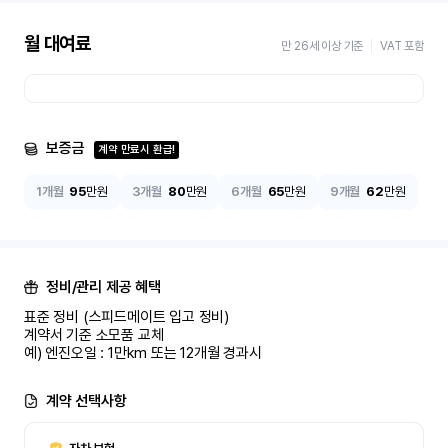
월 대여료
만 26세 이상 기준
VAT 포함
보증금
계약 만료시 환급!
1개월
95
만원
3개월
80
만원
6개월
65
만원
9개월
62
만원
정비/관리 제공 혜택
표준 정비 (스피드메이트 입고 정비)

계약서 기준 소모품 교체

예) 엔진오일 : 1만km 또는 12개월 경과시
계약 선택사항