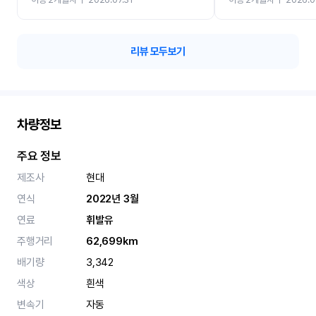
카 렌트 고민없이 강추합니
리뷰 모두보기
차량정보
주요 정보
제조사
현대
연식
2022년 3월
연료
휘발유
주행거리
62,699km
배기량
3,342
색상
흰색
변속기
자동