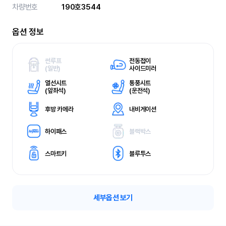
차량번호
190호3544
옵션 정보
썬루프
전동접이
(
일반)
사이드미러
열선시트
통풍시트
(
앞좌석)
(
운전석)
후방 카메라
내비게이션
하이패스
블랙박스
스마트키
블루투스
세부옵션 보기