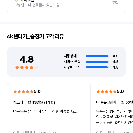
자차 보험
포함
보상한도 내 면책금이 있는 보험
sk렌터카_중장기
고객리뷰
4.8
차량상태
4.9
서비스 품질
4.9
재구매 의사
4.8
5.0
5.0
캐스퍼
ㅣ
월 43만원 (1개월)
디 올뉴그랜저
ㅣ
월 56만
너무 좋은 상태의 차량 받아서 잘 이용했어요! :)
좋은차량 합리적인 가격에
엇보다 항상 응대가 친절
는 기간동안 불편함이 없
까지 진행할만큼 여러가지
이용 2개월차
ㅣ
2026.07.31
이용 2개월차
ㅣ
2026.0