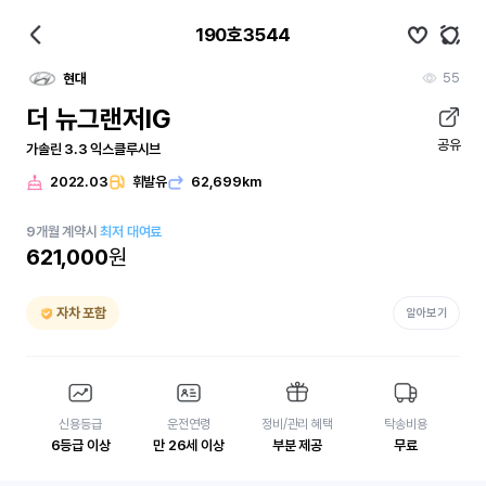
190호3544
55
현대
더 뉴그랜저IG
공유
가솔린 3.3 익스클루시브
2022.03
휘발유
62,699km
9
개월
계약시
최저 대여료
621,000
원
자차 포함
알아보기
신용등급
운전연령
정비/관리 혜택
탁송비용
6등급 이상
만 26세 이상
부분 제공
무료