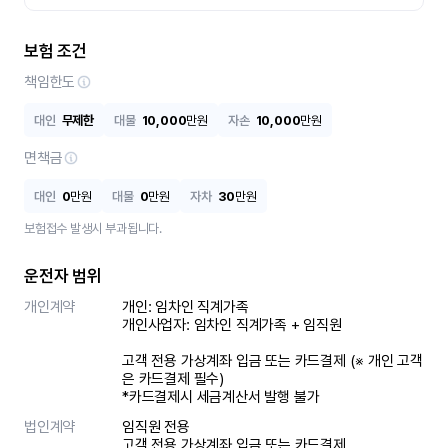
보험 조건
책임한도
대인
무제한
대물
10,000
만원
자손
10,000
만원
면책금
대인
0
만원
대물
0
만원
자차
30
만원
보험접수 발생시 부과됩니다.
운전자 범위
개인계약
개인: 임차인 직계가족 

개인사업자: 임차인 직계가족 + 임직원

고객 전용 가상계좌 입금 또는 카드결제 (※ 개인 고객
은 카드결제 필수)

*카드결제시 세금계산서 발행 불가
법인계약
임직원 전용

고객 전용 가상계좌 입금 또는 카드결제
