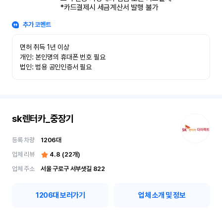
*카드결제시 세금계산서 발행 불가
추가 코멘트
면허 취득 1년 이상

개인: 본인명의 휴대폰 번호 필요

법인: 범용 공인인증서 필요
sk렌터카_중장기
등록 차량
1206
대
업체 리뷰
4.8
(
22
개)
업체 주소
서울 구로구 서부샛길 822
1206
대 보러가기
업체 소개 및 정보