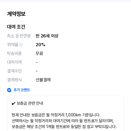
계약정보
대여 조건
최소 운전연령
만 26세 이상
위약율
20%
탁송비용
무료
대여지역
-
결제수단
-
결제방식
선불결제
추가 코멘트
✔️ 보증금 관련 안내
현재 안내된 보증금은 월 약정거리 1,000km 기준입니다.
선택하시는 월 약정거리와 대여기간에 따라 월 렌트료가 달라지며,
보증금은 해당 조건의 1개월 렌트료와 동일한 점 참고 부탁드립니다.