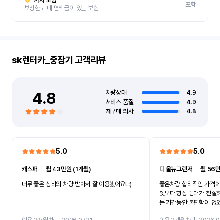
자차 보험
포함
보상한도 내 면책금이 있는 보험
sk렌터카_중장기
고객리뷰
4.8
차량상태
4.9
서비스 품질
4.9
재구매 의사
4.8
5.0
5.0
캐스퍼
ㅣ
월 43만원 (1개월)
디 올뉴그랜저
ㅣ
월 56만
너무 좋은 상태의 차량 받아서 잘 이용했어요! :)
좋은차량 합리적인 가격에
엇보다 항상 응대가 친절
는 기간동안 불편함이 없
까지 진행할만큼 여러가지
이용 2개월차
ㅣ
2026.07.31
이용 2개월차
ㅣ
2026.0