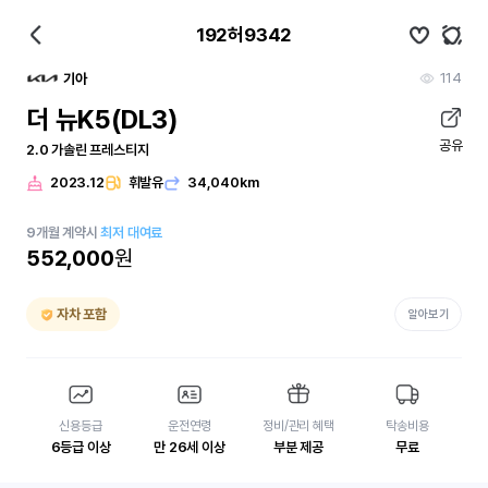
192허9342
114
기아
더 뉴K5(DL3)
공유
2.0 가솔린 프레스티지
2023.12
휘발유
34,040km
9
개월
계약시
최저 대여료
552,000
원
자차 포함
알아보기
신용등급
운전연령
정비/관리 혜택
탁송비용
6등급 이상
만 26세 이상
부분 제공
무료