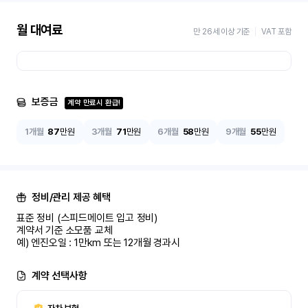
월 대여료
만 26세 이상 기준
VAT 포함
보증금
계약 만료시 환급!
1개월
87
만원
3개월
71
만원
6개월
58
만원
9개월
55
만원
정비/관리 제공 혜택
표준 정비 (스피드메이트 입고 정비)

계약서 기준 소모품 교체

예) 엔진오일 : 1만km 또는 12개월 경과시
계약 선택사항