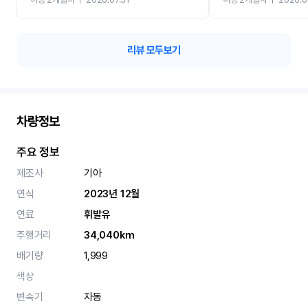
카 렌트 고민없이 강추합니
리뷰 모두보기
차량정보
주요 정보
제조사
기아
연식
2023년 12월
연료
휘발유
주행거리
34,040km
배기량
1,999
색상
변속기
자동