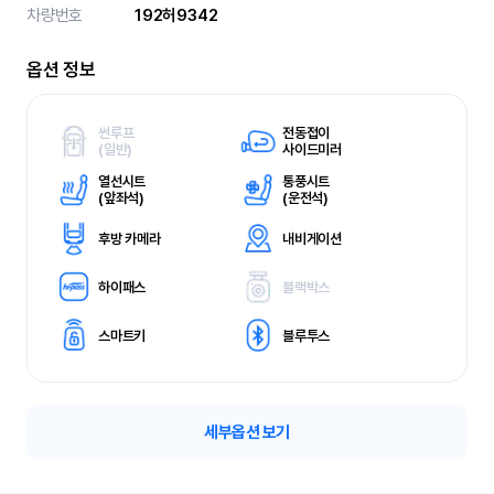
차량번호
192허9342
옵션 정보
썬루프
전동접이
(
일반)
사이드미러
열선시트
통풍시트
(
앞좌석)
(
운전석)
후방 카메라
내비게이션
하이패스
블랙박스
스마트키
블루투스
세부옵션 보기