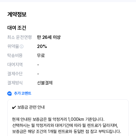
계약정보
대여 조건
최소 운전연령
만 26세 이상
위약율
20%
탁송비용
무료
대여지역
-
결제수단
-
결제방식
선불결제
추가 코멘트
✔️ 보증금 관련 안내
현재 안내된 보증금은 월 약정거리 1,000km 기준입니다.
선택하시는 월 약정거리와 대여기간에 따라 월 렌트료가 달라지며,
보증금은 해당 조건의 1개월 렌트료와 동일한 점 참고 부탁드립니다.