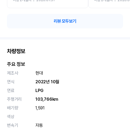
카 렌트 고민없이 강추합니
리뷰 모두보기
차량정보
주요 정보
제조사
현대
연식
2022년 10월
연료
LPG
주행거리
103,766km
배기량
1,591
색상
변속기
자동