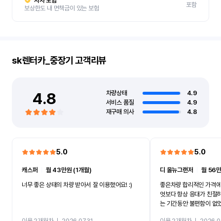
자차 보험
포함
보상한도 내 면책금이 있는 보험
sk렌터카_중장기
고객리뷰
4.8
차량상태
4.9
서비스 품질
4.9
재구매 의사
4.8
5.0
5.0
캐스퍼
ㅣ
월 43만원 (1개월)
디 올뉴그랜저
ㅣ
월 56만
너무 좋은 상태의 차량 받아서 잘 이용했어요! :)
좋은차량 합리적인 가격에
엇보다 항상 응대가 친절
는 기간동안 불편함이 없
까지 진행할만큼 여러가지
이용 2개월차
ㅣ
2026.07.31
이용 2개월차
ㅣ
2026.0