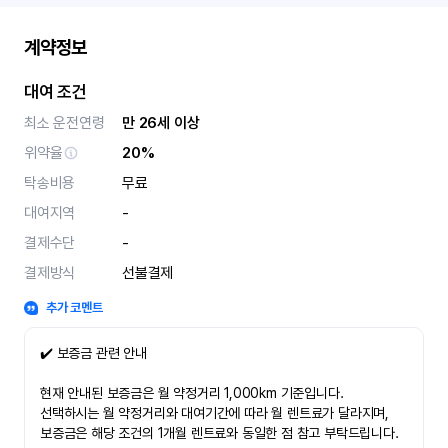
계약정보
대여 조건
최소 운전연령
만 26세 이상
위약율
20%
탁송비용
무료
대여지역
-
결제수단
-
결제방식
선불결제
추가 코멘트
✔️ 보증금 관련 안내
현재 안내된 보증금은 월 약정거리 1,000km 기준입니다.
선택하시는 월 약정거리와 대여기간에 따라 월 렌트료가 달라지며,
보증금은 해당 조건의 1개월 렌트료와 동일한 점 참고 부탁드립니다.