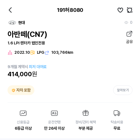
191허8080
0
현대
아반떼(CN7)
공유
1.6 LPI 렌터카 법인전용
2022.10
LPG
103,766km
9
개월
계약시
최저 대여료
414,000
원
자차 포함
알아보기
신용등급
운전연령
정비/관리 혜택
탁송비용
6등급 이상
만 26세 이상
부분 제공
무료