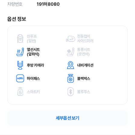
차량번호
191허8080
옵션 정보
썬루프
전동접이
(
일반)
사이드미러
열선시트
통풍시트
(
앞좌석)
(
운전석)
후방 카메라
내비게이션
하이패스
블랙박스
스마트키
블루투스
세부옵션 보기