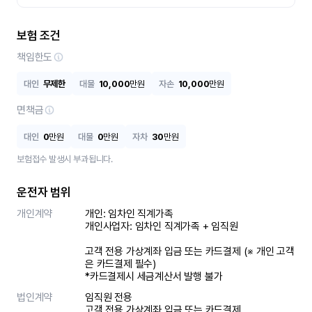
보험 조건
책임한도
대인
무제한
대물
10,000
만원
자손
10,000
만원
면책금
대인
0
만원
대물
0
만원
자차
30
만원
보험접수 발생시 부과됩니다.
운전자 범위
개인계약
개인: 임차인 직계가족 

개인사업자: 임차인 직계가족 + 임직원

고객 전용 가상계좌 입금 또는 카드결제 (※ 개인 고객
은 카드결제 필수)

*카드결제시 세금계산서 발행 불가
법인계약
임직원 전용

고객 전용 가상계좌 입금 또는 카드결제
