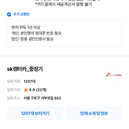
*카드결제시 세금계산서 발행 불가
추가 코멘트
면허 취득 1년 이상

개인: 본인명의 휴대폰 번호 필요

법인: 범용 공인인증서 필요
sk렌터카_중장기
등록 차량
1207
대
업체 리뷰
4.8
(
22
개)
업체 주소
서울 구로구 서부샛길 822
1207
대 보러가기
업체 소개 및 정보