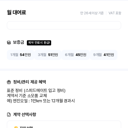
월 대여료
만 26세 이상 기준
VAT 포함
보증금
계약 만료시 환급!
1개월
54
만원
3개월
51
만원
6개월
45
만원
9개월
41
만원
정비/관리 제공 혜택
표준 정비 (스피드메이트 입고 정비)

계약서 기준 소모품 교체

예) 엔진오일 : 1만km 또는 12개월 경과시
계약 선택사항