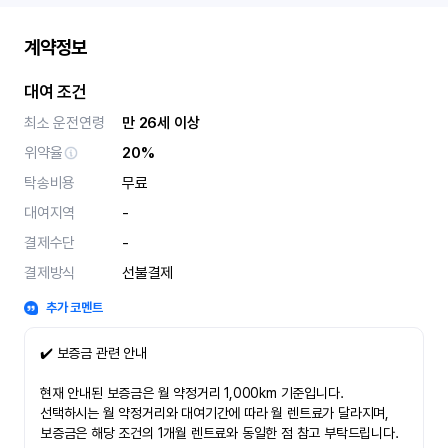
계약정보
대여 조건
최소 운전연령
만 26세 이상
위약율
20%
탁송비용
무료
대여지역
-
결제수단
-
결제방식
선불결제
추가 코멘트
✔️ 보증금 관련 안내
현재 안내된 보증금은 월 약정거리 1,000km 기준입니다.
선택하시는 월 약정거리와 대여기간에 따라 월 렌트료가 달라지며,
보증금은 해당 조건의 1개월 렌트료와 동일한 점 참고 부탁드립니다.