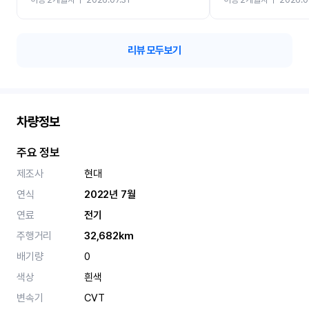
카 렌트 고민없이 강추합니
리뷰 모두보기
차량정보
주요 정보
제조사
현대
연식
2022년 7월
연료
전기
주행거리
32,682km
배기량
0
색상
흰색
변속기
CVT