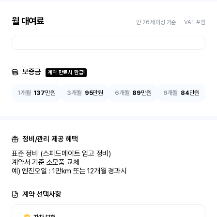
월 대여료
만 26세 이상 기준
VAT 포함
보증금
계약 만료시 환급!
1개월
137
만원
3개월
95
만원
6개월
89
만원
9개월
84
만원
정비/관리 제공 혜택
표준 정비 (스피드메이트 입고 정비)

계약서 기준 소모품 교체

예) 엔진오일 : 1만km 또는 12개월 경과시
계약 선택사항