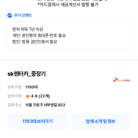
*카드결제시 세금계산서 발행 불가
추가 코멘트
면허 취득 1년 이상

개인: 본인명의 휴대폰 번호 필요

법인: 범용 공인인증서 필요
sk렌터카_중장기
등록 차량
1193
대
업체 리뷰
4.8
(
22
개)
업체 주소
서울 구로구 서부샛길 822
1193
대 보러가기
업체 소개 및 정보