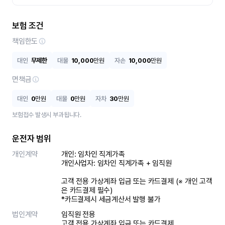
보험 조건
책임한도
대인
무제한
대물
10,000
만원
자손
10,000
만원
면책금
대인
0
만원
대물
0
만원
자차
30
만원
보험접수 발생시 부과됩니다.
운전자 범위
개인계약
개인: 임차인 직계가족 

개인사업자: 임차인 직계가족 + 임직원

고객 전용 가상계좌 입금 또는 카드결제 (※ 개인 고객
은 카드결제 필수)

*카드결제시 세금계산서 발행 불가
법인계약
임직원 전용

고객 전용 가상계좌 입금 또는 카드결제
