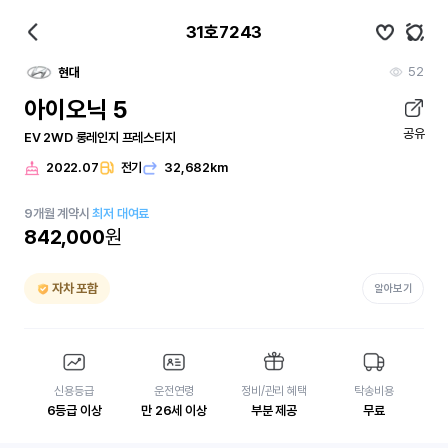
31호7243
52
현대
아이오닉 5
공유
EV 2WD 롱레인지 프레스티지
2022.07
전기
32,682km
9
개월
계약시
최저 대여료
842,000
원
자차 포함
알아보기
신용등급
운전연령
정비/관리 혜택
탁송비용
6등급 이상
만 26세 이상
부분 제공
무료