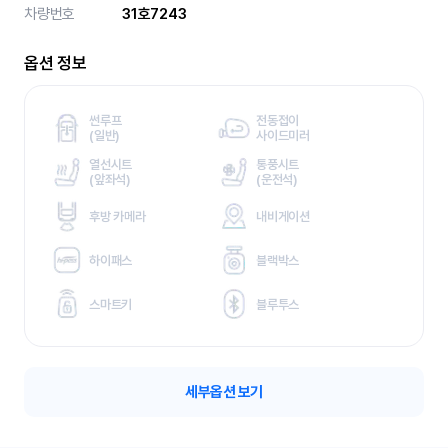
차량번호
31호7243
옵션 정보
썬루프
전동접이
(
일반)
사이드미러
열선시트
통풍시트
(
앞좌석)
(
운전석)
후방 카메라
내비게이션
하이패스
블랙박스
스마트키
블루투스
세부옵션 보기