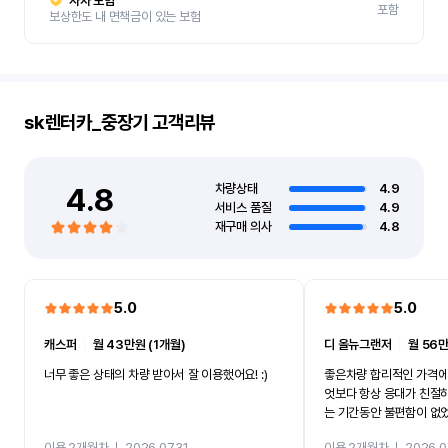
자차 보험
포함
보상한도 내 면책금이 있는 보험
sk렌터카_중장기
고객리뷰
4.8
차량상태
4.9
서비스 품질
4.9
재구매 의사
4.8
5.0
5.0
캐스퍼
ㅣ
월 43만원 (1개월)
디 올뉴그랜저
ㅣ
월 56만
너무 좋은 상태의 차량 받아서 잘 이용했어요! :)
좋은차량 합리적인 가격에
엇보다 항상 응대가 친절
는 기간동안 불편함이 없
까지 진행할만큼 여러가지
이용 2개월차
ㅣ
2026.07.31
이용 2개월차
ㅣ
2026.0