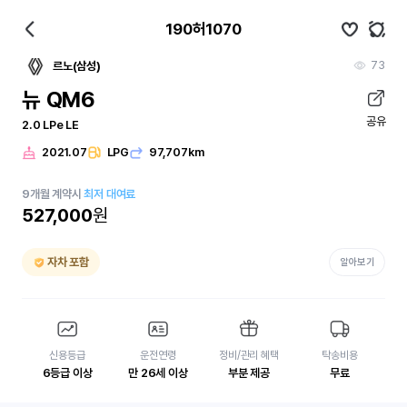
190허1070
73
르노(삼성)
뉴 QM6
공유
2.0 LPe LE
2021.07
LPG
97,707km
9
개월
계약시
최저 대여료
527,000
원
자차 포함
알아보기
신용등급
운전연령
정비/관리 혜택
탁송비용
6등급 이상
만 26세 이상
부분 제공
무료