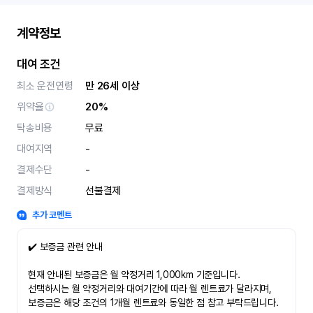
계약정보
대여 조건
최소 운전연령
만 26세 이상
위약율
20%
탁송비용
무료
대여지역
-
결제수단
-
결제방식
선불결제
추가 코멘트
✔️ 보증금 관련 안내
현재 안내된 보증금은 월 약정거리 1,000km 기준입니다.
선택하시는 월 약정거리와 대여기간에 따라 월 렌트료가 달라지며,
보증금은 해당 조건의 1개월 렌트료와 동일한 점 참고 부탁드립니다.