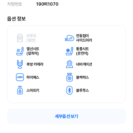
차량번호
190허1070
옵션 정보
썬루프
전동접이
(
일반)
사이드미러
열선시트
통풍시트
(
앞좌석)
(
운전석)
후방 카메라
내비게이션
하이패스
블랙박스
스마트키
블루투스
세부옵션 보기