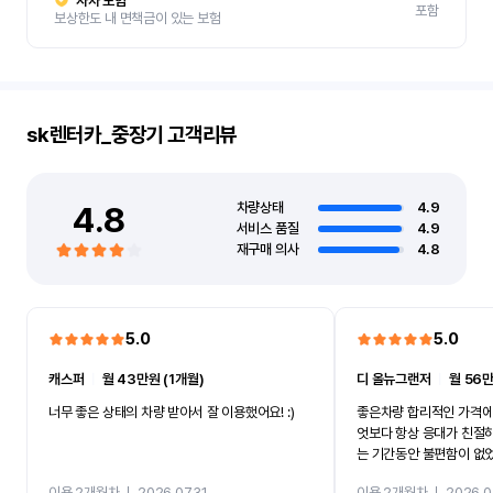
자차 보험
포함
보상한도 내 면책금이 있는 보험
sk렌터카_중장기
고객리뷰
4.8
차량상태
4.9
서비스 품질
4.9
재구매 의사
4.8
5.0
5.0
캐스퍼
ㅣ
월 43만원 (1개월)
디 올뉴그랜저
ㅣ
월 56만
너무 좋은 상태의 차량 받아서 잘 이용했어요! :)
좋은차량 합리적인 가격에
엇보다 항상 응대가 친절
는 기간동안 불편함이 없
까지 진행할만큼 여러가지
이용 2개월차
ㅣ
2026.07.31
이용 2개월차
ㅣ
2026.0