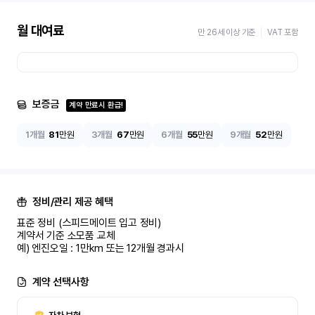
월 대여료
만 26세 이상 기준
VAT 포함
보증금
계약 만료시 환급!
1개월
81
만원
3개월
67
만원
6개월
55
만원
9개월
52
만원
정비/관리 제공 혜택
표준 정비 (스피드메이트 입고 정비)

계약서 기준 소모품 교체

예) 엔진오일 : 1만km 또는 12개월 경과시
계약 선택사항