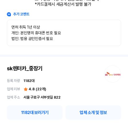
*카드결제시 세금계산서 발행 불가
추가 코멘트
면허 취득 1년 이상

개인: 본인명의 휴대폰 번호 필요

법인: 범용 공인인증서 필요
sk렌터카_중장기
등록 차량
1182
대
업체 리뷰
4.8
(
22
개)
업체 주소
서울 구로구 서부샛길 822
1182
대 보러가기
업체 소개 및 정보