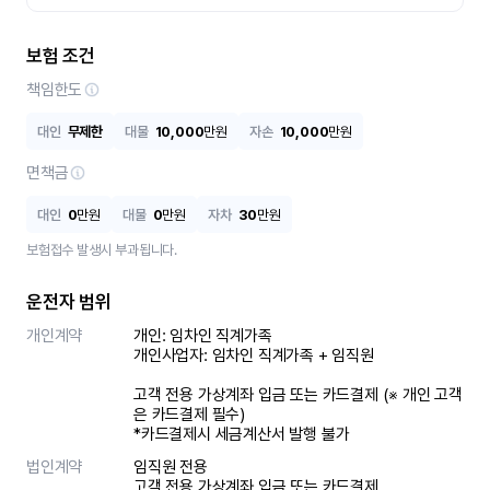
보험 조건
책임한도
대인
무제한
대물
10,000
만원
자손
10,000
만원
면책금
대인
0
만원
대물
0
만원
자차
30
만원
보험접수 발생시 부과됩니다.
운전자 범위
개인계약
개인: 임차인 직계가족 

개인사업자: 임차인 직계가족 + 임직원

고객 전용 가상계좌 입금 또는 카드결제 (※ 개인 고객
은 카드결제 필수)

*카드결제시 세금계산서 발행 불가
법인계약
임직원 전용

고객 전용 가상계좌 입금 또는 카드결제
