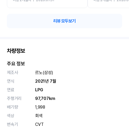
카 렌트 고민없이 강추합니
리뷰 모두보기
차량정보
주요 정보
제조사
르노(삼성)
연식
2021년 7월
연료
LPG
주행거리
97,707km
배기량
1,998
색상
회색
변속기
CVT