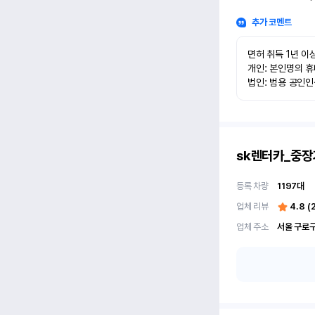
추가 코멘트
면허 취득 1년 이상
개인: 본인명의 휴
법인: 범용 공인
sk렌터카_중장
등록 차량
1197
대
업체 리뷰
4.8
(
업체 주소
서울 구로구