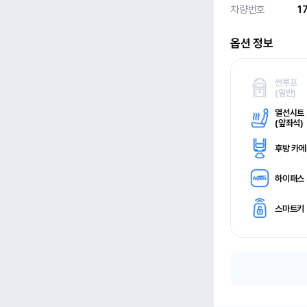
차량번호
1
옵션 정보
썬루프
(
일반)
열선시트
(
앞좌석)
후방 카
하이패스
스마트키