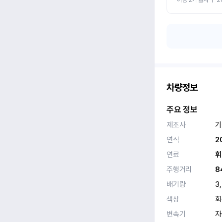
차량정보
주요 정보
제조사
기
연식
2
연료
휘
주행거리
8
배기량
3
색상
회
변속기
자