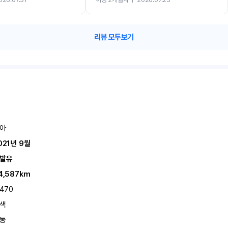
카 렌트 고민없이 강추합니다!!
리뷰 모두보기
아
021년 9월
발유
4,587km
,470
색
동