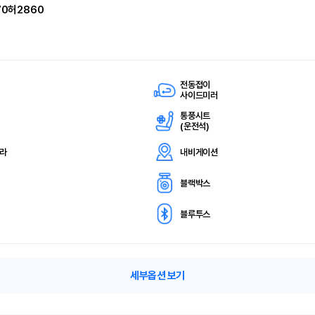
70허2860
전동접이
사이드미러
통풍시트
(
운전석)
메라
내비게이션
블랙박스
블루투스
세부옵션 보기