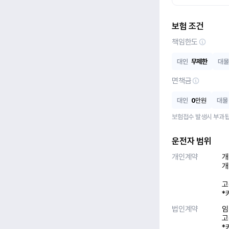
보험 조건
책임한도
대인
무제한
대물
면책금
대인
0
만원
대물
보험접수 발생시 부과됩
운전자 범위
개인계약
개
개
고
*
법인계약
임
고
*