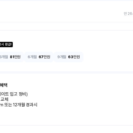
만 26
료시 환급!
3개월
81
만원
6개월
67
만원
9개월
63
만원
 혜택
이트 입고 정비)

교체

km 또는 12개월 경과시