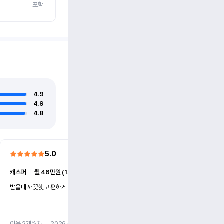
포함
4.9
4.9
4.8
5.0
5.0
캐스퍼
ㅣ
월 46만원 (1개월)
EV6
ㅣ
월 74만원 (1개월)
받을때 깨끗햇고 편하게 잘이용했습니다!
전기차 처음 타봤는데 편하게 
니다
이용 2개월차
ㅣ
2026.07.08
이용 2개월차
ㅣ
2026.06.10