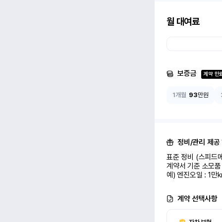
월 대여료
보증금
계약 만
1개월
93
만원
정비/관리 제공
표준 정비 (스피드메
계약서 기준 소모품 
예) 엔진오일 : 1만
계약 선택사항