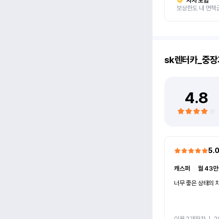
자차 보험
보상한도 내 면책
sk렌터카_중장
4.8
5.
캐스퍼
ㅣ
월 43만
너무 좋은 상태의 차
이용 2개월차
ㅣ
2