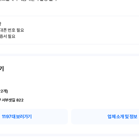


대폰 번호 필요

인증서 필요
기
22
개)
 서부샛길 822
1197
대 보러가기
업체 소개 및 정보