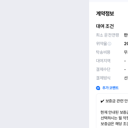
계약정보
대여 조건
최소 운전연령
만
위약율
2
탁송비용
무
대여지역
-
결제수단
-
결제방식
선
추가 코멘트
✔️ 보증금 관련 
현재 안내된 보증금
선택하시는 월 약
보증금은 해당 조