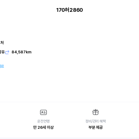
170허2860
니처
발유
84,587km
여료
운전연령
정비/관리 혜택
만 26세 이상
부분 제공