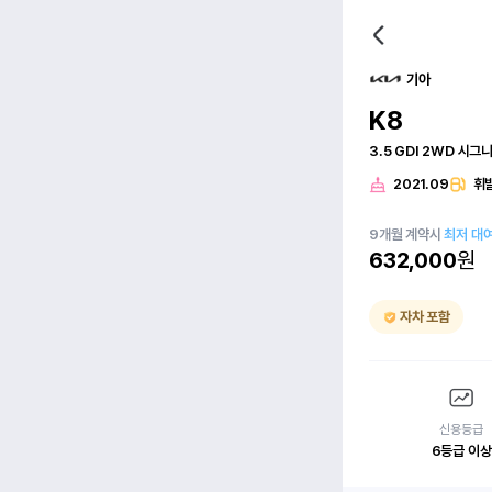
기아
K8
3.5 GDI 2WD 시그
2021.09
휘
9
개월
계약시
최저 대
632,000
원
자차 포함
신용등급
6등급 이상