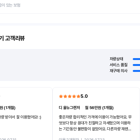
금이 있는 보험
기
고객리뷰
차량상태
서비스 품질
재구매 의사
0
5.0
원 (1개월)
디 올뉴그랜저
ㅣ
월 56만원 (1개월)
량 받아서 잘 이용했어요! :)
좋은차량 합리적인 가격에 이용이 가능했어요. 무
엇보다 항상 응대가 친절하고 자세했으며 이용하
는 기간동안 불편함이 없었어요. 다른차량 재렌트
까지 진행할만큼 여러가지로 만족스럽습니다. 반
026.07.31
이용 2개월차
ㅣ
2026.07.23