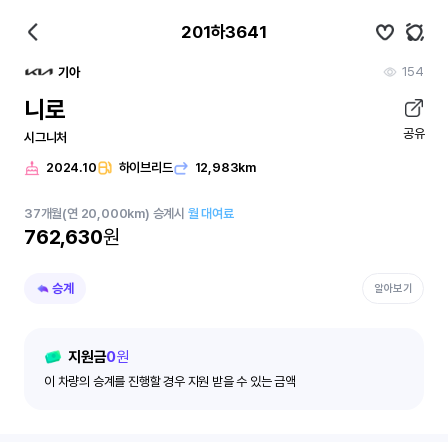
201하3641
154
기아
니로
공유
시그니처
2024.10
하이브리드
12,983km
37
개월
(연 20,000km)
승계시
월 대여료
762,630
원
승계
알아보기
지원금
0
원
이 차량의 승계를 진행할 경우 지원 받을 수 있는 금액