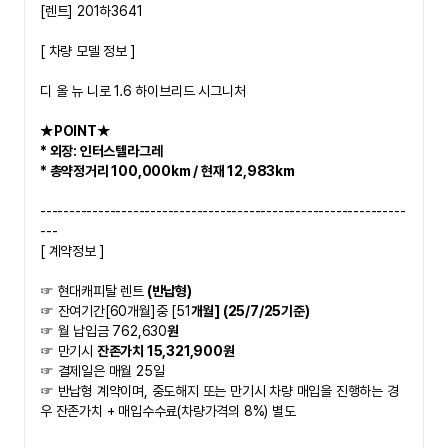
[렌트] 201하3641
​[ 차량 모델 정보 ]
디 올 뉴 니로 1.6 하이브리드 시그니처
★POINT★   
* 외장: 인터스텔라그레
* 총약정거리 100,000km / 현재 12,983km 
---------------------------------------------------------------
---
[ 계약정보 ]
☞ 현대캐피탈 렌트
 (반납형)
☞ 잔여기간[60개월]중 [51
개월] (25/7/25기준)
☞ 월 납입금 762,630
원 
☞ 만기시 
잔존가치 15,321,900원
☞ 결제일은 매월 25일 
☞ 반납형 계약이며, 중도해지 또는 만기시 차량 매입을 진행하는 경
우 잔존가치 + 매입수수료(차량가격의 8%) 별도