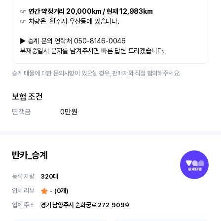
☞ 
연간 약정거리 20,000km / 현재 12,983km
☞ 차량은  원주시 우산동에 있습니다. 
▶ 승계 문의 연락처 050-8146-0046
부재중일시 문자를 남겨주시면 빠른 답변 드리겠습니다.
승계 매물에 대한 문의사항이 있으실 경우, 판매자와 직접 협의해주세요.
보험 조건
면책금
0만원
반카_승계
등록 차량
320
대
업체 리뷰
-
(
0
개)
업체 주소
경기 남양주시 순화궁로 272	909호