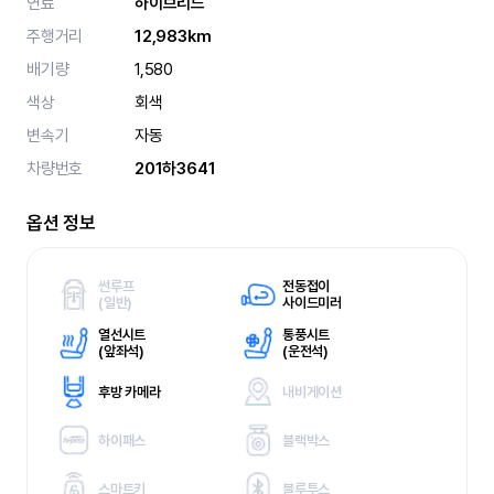
연료
하이브리드
주행거리
12,983km
배기량
1,580
색상
회색
변속기
자동
차량번호
201하3641
옵션 정보
썬루프
전동접이
(
일반)
사이드미러
열선시트
통풍시트
(
앞좌석)
(
운전석)
후방 카메라
내비게이션
하이패스
블랙박스
스마트키
블루투스