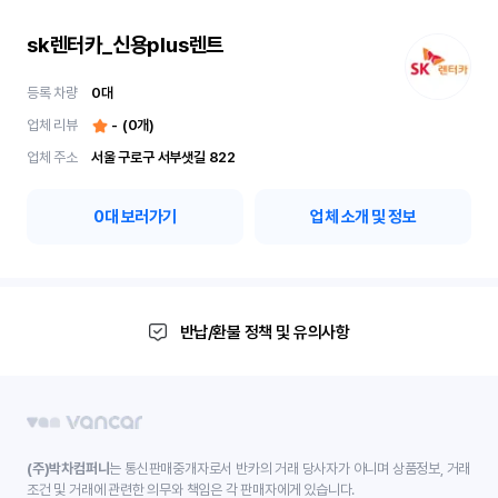
sk렌터카_신용plus렌트
등록 차량
0
대
업체 리뷰
-
(
0
개)
업체 주소
서울 구로구 서부샛길 822
0
대 보러가기
업체 소개 및 정보
반납/환불 정책 및 유의사항
(주)박차컴퍼니
는 통신판매중개자로서 반카의 거래 당사자가 아니며 상품정보, 거래
조건 및 거래에 관련한 의무와 책임은 각 판매자에게 있습니다.