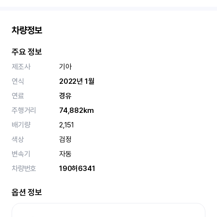
차량정보
주요 정보
제조사
기아
연식
2022년 1월
연료
경유
주행거리
74,882km
배기량
2,151
색상
검정
변속기
자동
차량번호
190허6341
옵션 정보