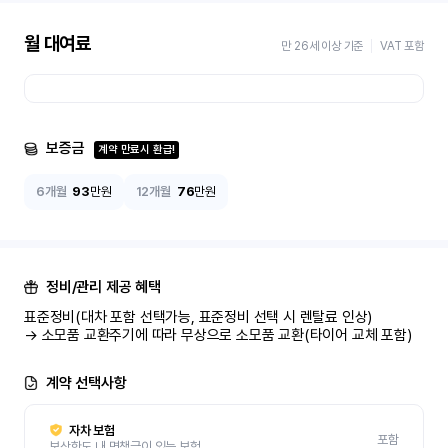
월 대여료
만 26세 이상 기준
VAT 포함
보증금
계약 만료시 환급!
6개월
93
만원
12개월
76
만원
정비/관리 제공 혜택
표준정비(대차 포함 선택가능, 표준정비 선택 시 렌탈료 인상)

→ 소모품 교환주기에 따라 무상으로 소모품 교환(타이어 교체 포함)
계약 선택사항
자차 보험
포함
보상한도 내 면책금이 있는 보험