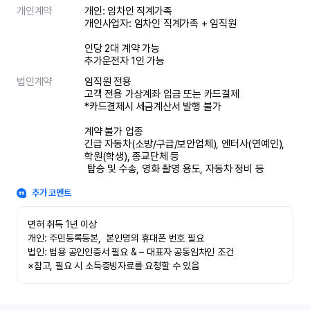
개인계약
개인: 임차인 직계가족 

개인사업자: 임차인 직계가족 + 임직원

인당 2대 계약 가능

추가운전자 1인 가능
법인계약
임직원 전용

고객 전용 가상계좌 입금 또는 카드결제

*카드결제시 세금계산서 발행 불가

계약 불가 업종

긴급 자동차(소방/구급/보안업체), 엔터사(연예인), 
학원(학생), 종교단체 등

 탑승 및 수송, 영화 촬영 용도, 자동차 정비 등
추가 코멘트
면허 취득 1년 이상

개인: 주민등록등본,  본인명의 휴대폰 번호 필요

법인: 범용 공인인증서 필요 & – 대표자 공동임차인 조건

※참고, 필요 시 소득증빙자료를 요청할 수 있음