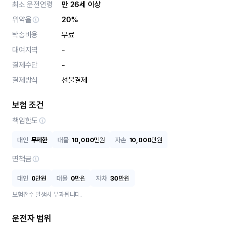
최소 운전연령
만 26세 이상
위약율
20%
탁송비용
무료
대여지역
-
결제수단
-
결제방식
선불결제
보험 조건
책임한도
대인
무제한
대물
10,000
만원
자손
10,000
만원
면책금
대인
0
만원
대물
0
만원
자차
30
만원
보험접수 발생시 부과됩니다.
운전자 범위