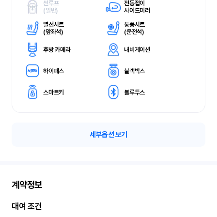
썬루프
전동접이
(
일반)
사이드미러
열선시트
통풍시트
(
앞좌석)
(
운전석)
후방 카메라
내비게이션
하이패스
블랙박스
스마트키
블루투스
세부옵션 보기
계약정보
대여 조건