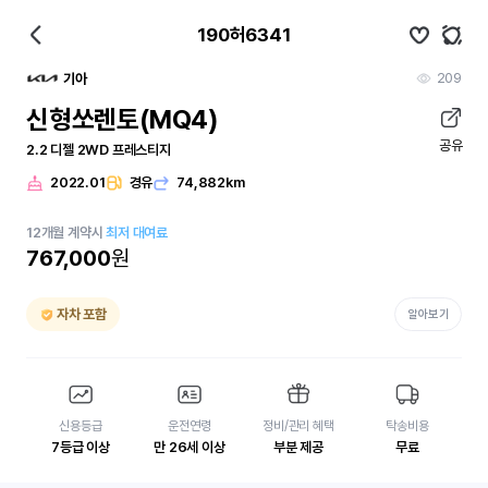
190허6341
209
기아
신형쏘렌토(MQ4)
공유
2.2 디젤 2WD 프레스티지
2022.01
경유
74,882km
12
개월
계약시
최저 대여료
767,000
원
자차 포함
알아보기
신용등급
운전연령
정비/관리 혜택
탁송비용
7등급 이상
만 26세 이상
부분 제공
무료