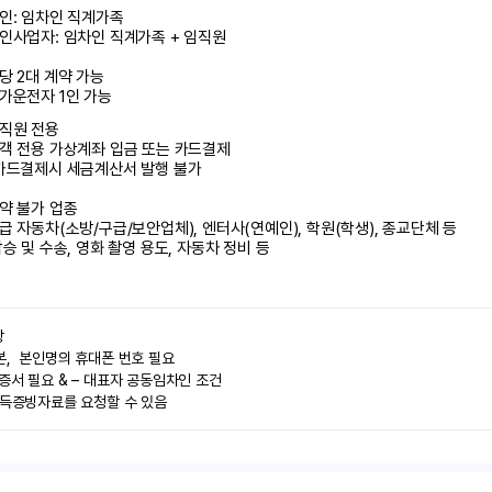
인: 임차인 직계가족 

인사업자: 임차인 직계가족 + 임직원

당 2대 계약 가능

가운전자 1인 가능
직원 전용

객 전용 가상계좌 입금 또는 카드결제

카드결제시 세금계산서 발행 불가

약 불가 업종

급 자동차(소방/구급/보안업체), 엔터사(연예인), 학원(학생), 종교단체 등

탑승 및 수송, 영화 촬영 용도, 자동차 정비 등


,  본인명의 휴대폰 번호 필요

증서 필요 & – 대표자 공동임차인 조건

소득증빙자료를 요청할 수 있음