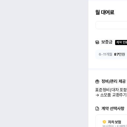
월 대여료
보증금
계약 만
6-11개월
87
만원
정비/관리 제공
표준정비(대차 포함 
→ 소모품 교환주기
계약 선택사항
자차 보험
보상한도 내 면책