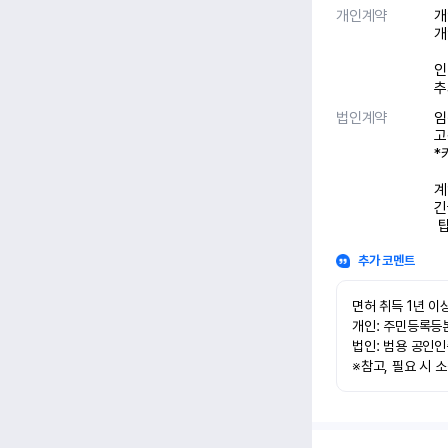
개인계약
개
개
인
추
법인계약
임
고
*
계
긴
 
추가 코멘트
면허 취득 1년 이상
개인: 주민등록등본
법인: 범용 공인인
※참고, 필요 시 