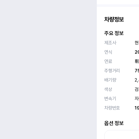
차량정보
주요 정보
제조사
현
연식
2
연료
휘
주행거리
7
배기량
2
색상
검
변속기
자
차량번호
1
옵션 정보