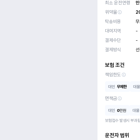
최소 운전연령
만
위약율
2
탁송비용
무
대여지역
-
결제수단
-
결제방식
선
보험 조건
책임한도
대인
무제한
대물
면책금
대인
0
만원
대물
보험접수 발생시 부과됩
운전자 범위