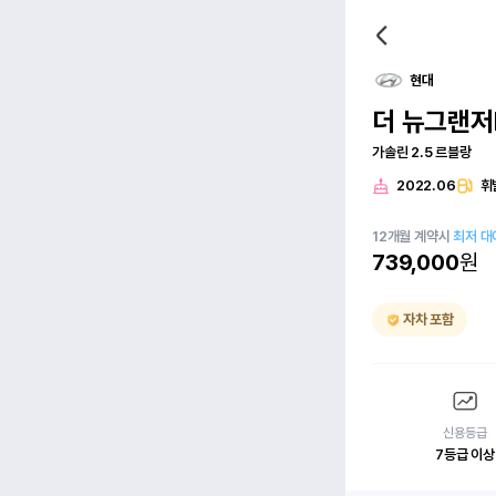
현대
더 뉴그랜저
가솔린 2.5 르블랑
2022.06
휘
12
개월
계약시
최저 대
739,000
원
자차 포함
신용등급
7등급 이상