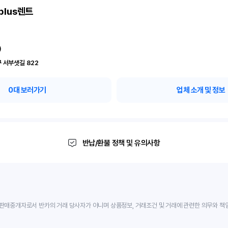
plus렌트
)
 서부샛길 822
0
대 보러가기
업체 소개 및 정보
반납/환불 정책 및 유의사항
판매중개자로서 반카의 거래 당사자가 아니며 상품정보, 거래조건 및 거래에 관련한 의무와 책