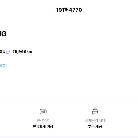
191허4770
IG
발유
75,966km
여료
운전연령
정비/관리 혜택
만 26세 이상
부분 제공