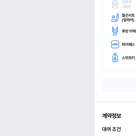
썬루프
(
일반)
열선시트
(
앞좌석)
후방 카
하이패스
스마트키
계약정보
대여 조건