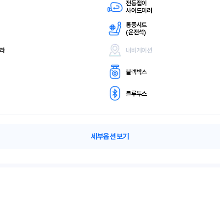
전동접이
사이드미러
통풍시트
(
운전석)
메라
내비게이션
블랙박스
블루투스
세부옵션 보기