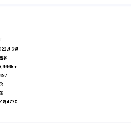
대
022년 6월
발유
5,966km
,497
정
동
91허4770