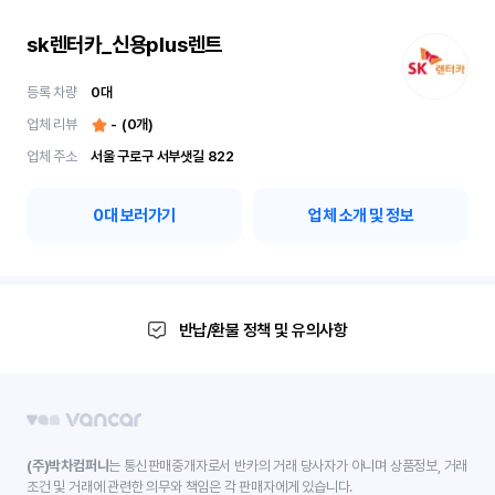
sk렌터카_신용plus렌트
등록 차량
0
대
업체 리뷰
-
(
0
개)
업체 주소
서울 구로구 서부샛길 822
0
대 보러가기
업체 소개 및 정보
반납/환불 정책 및 유의사항
(주)박차컴퍼니
는 통신판매중개자로서 반카의 거래 당사자가 아니며 상품정보, 거래
조건 및 거래에 관련한 의무와 책임은 각 판매자에게 있습니다.