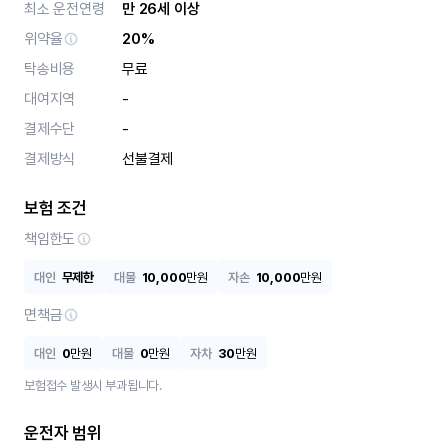
최소 운전연령
만 26세 이상
위약율
20%
탁송비용
무료
대여지역
-
결제수단
-
결제방식
선불결제
보험 조건
책임한도
대인
무제한
대물
10,000
만원
자손
10,000
만원
면책금
대인
0
만원
대물
0
만원
자차
30
만원
보험접수 발생시 부과됩니다.
운전자 범위