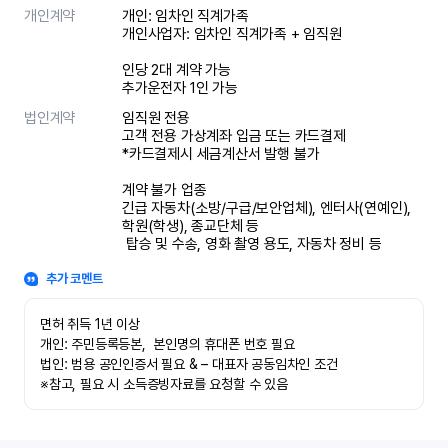
개인계약
개인: 임차인 직계가족 

개인사업자: 임차인 직계가족 + 임직원

인당 2대 계약 가능

추가운전자 1인 가능
법인계약
임직원 전용

고객 전용 가상계좌 입금 또는 카드결제

*카드결제시 세금계산서 발행 불가

계약 불가 업종

긴급 자동차(소방/구급/보안업체), 엔터사(연예인), 
학원(학생), 종교단체 등

 탑승 및 수송, 영화 촬영 용도, 자동차 정비 등
추가 코멘트
면허 취득 1년 이상

개인: 주민등록등본,  본인명의 휴대폰 번호 필요

법인: 범용 공인인증서 필요 & – 대표자 공동임차인 조건

※참고, 필요 시 소득증빙자료를 요청할 수 있음