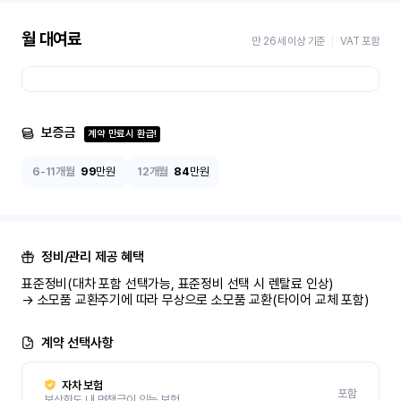
월 대여료
만 26세 이상 기준
VAT 포함
보증금
계약 만료시 환급!
6-11개월
99
만원
12개월
84
만원
정비/관리 제공 혜택
표준정비(대차 포함 선택가능, 표준정비 선택 시 렌탈료 인상)

→ 소모품 교환주기에 따라 무상으로 소모품 교환(타이어 교체 포함)
계약 선택사항
자차 보험
포함
보상한도 내 면책금이 있는 보험