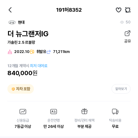
191허8352
50
현대
더 뉴그랜저IG
공유
가솔린 2.5 르블랑
2022.10
휘발유
71,211km
12
개월
계약시
최저 대여료
840,000
원
자차 포함
알아보기
신용등급
운전연령
정비/관리 혜택
탁송비용
7등급 이상
만 26세 이상
부분 제공
무료