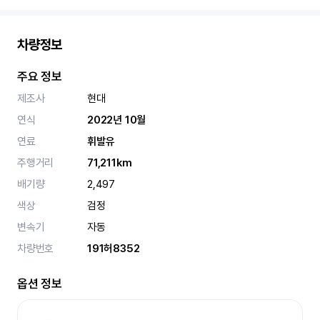
차량정보
주요 정보
제조사
현대
연식
2022년 10월
연료
휘발유
주행거리
71,211km
배기량
2,497
색상
검정
변속기
자동
차량번호
191허8352
옵션 정보