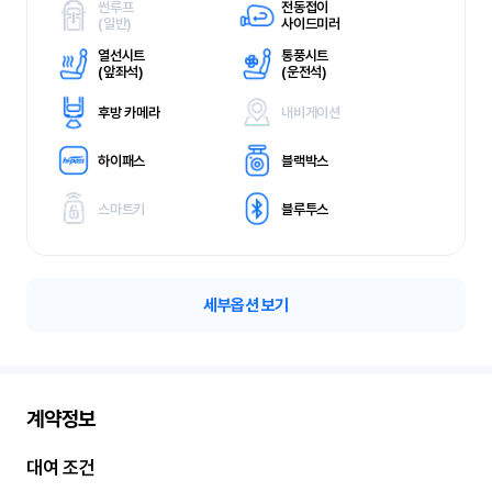
썬루프
전동접이
(
일반)
사이드미러
열선시트
통풍시트
(
앞좌석)
(
운전석)
후방 카메라
내비게이션
하이패스
블랙박스
스마트키
블루투스
세부옵션 보기
계약정보
대여 조건