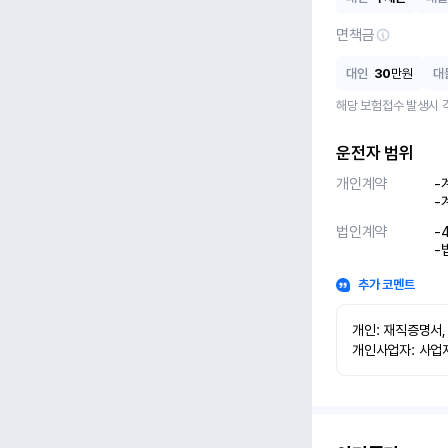
면책금
대인
30
만원
대
해당 보험접수 발생시 
운전자 범위
개인계약
-
-
법인계약
-
-
추가 코멘트
개인: 재직증명서,
개인사업자: 사업