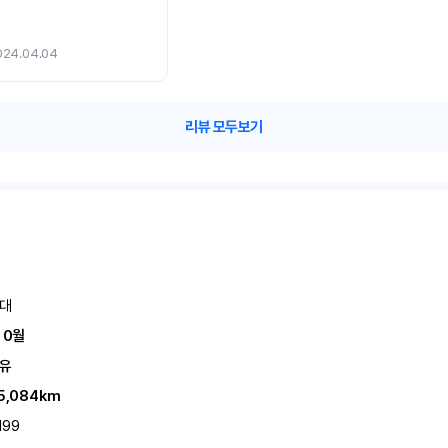
024.04.04
리뷰 모두보기
대
 0월
유
5,084km
199