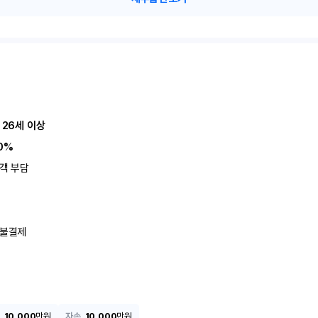
 26세 이상
0%
객 부담
불결제
10,000
만원
자손
10,000
만원