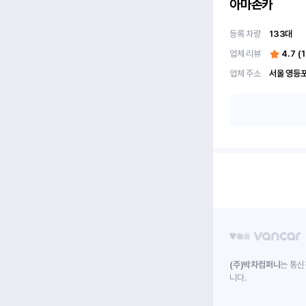
아마존카
등록 차량
133
대
업체 리뷰
4.7
(
1
업체 주소
(주)박차컴퍼니
는 통신
니다.