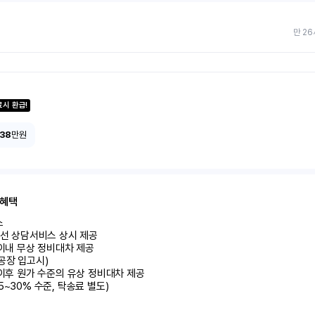
만 26
료시 환급!
138
만원
 혜택


유선 상담서비스 상시 제공

 이내 무상 정비대차 제공

공장 입고시)

 이후 원가 수준의 유상 정비대차 제공

5~30% 수준, 탁송료 별도)