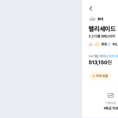
현대
팰리세이드
2.2 디젤 프레스티지
.
경유
85
54
개월
계약시
최저 
513,150
원
자차 포함
신용등급
4등급 이상