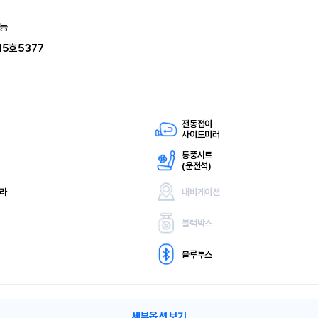
동
45호5377
전동접이
사이드미러
통풍시트
(
운전석)
메라
내비게이션
블랙박스
블루투스
세부옵션 보기