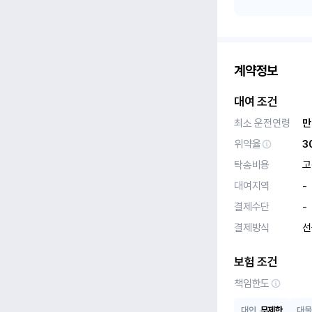
계약정보
대여 조건
최소 운전연령
만
위약율
3
탁송비용
고
대여지역
-
결제수단
-
결제방식
선
보험 조건
책임한도
대인
무제한
대물