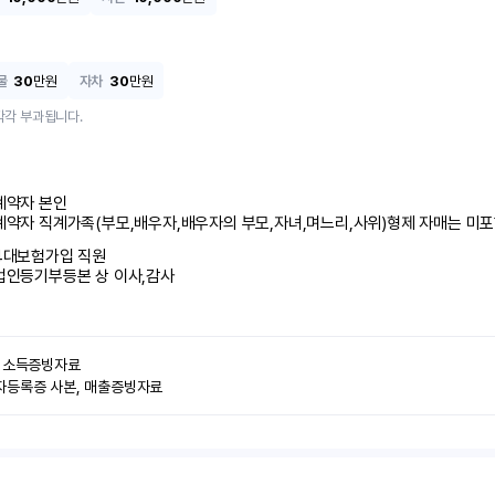
물
30
만원
자차
30
만원
각각 부과됩니다.
계약자 본인 

계약자 직계가족(부모,배우자,배우자의 부모,자녀,며느리,사위)형제 자매는 미
4대보험가입 직원 

법인등기부등본 상 이사,감사
 소득증빙자료

자등록증 사본, 매출증빙자료