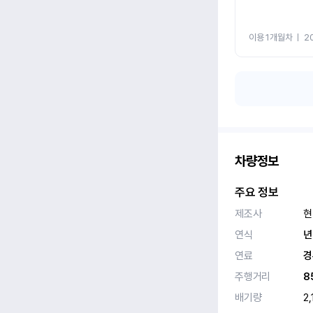
이용 1개월차
ㅣ
2
차량정보
주요 정보
제조사
현
연식
년
연료
경
주행거리
8
배기량
2,