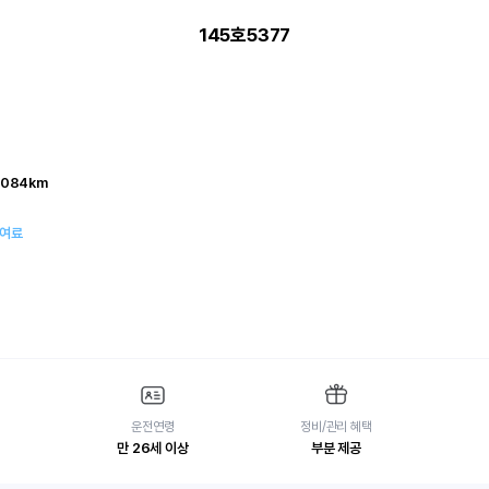
145호5377
,084km
대여료
운전연령
정비/관리 혜택
만 26세 이상
부분 제공