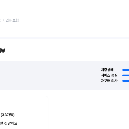
금이 있는 보험
리뷰
차량상태
서비스 품질
재구매 의사
7
 (33개월)
할 것 같아요