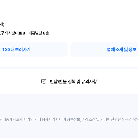
개)
서울 영등포구 의사당대로 8	 태흥빌딩 8층
133
대 보러가기
업체 소개 및 정보
반납/환불 정책 및 유의사항
판매중개자로서 반카의 거래 당사자가 아니며 상품정보, 거래조건 및 거래에 관련한 의무와 책