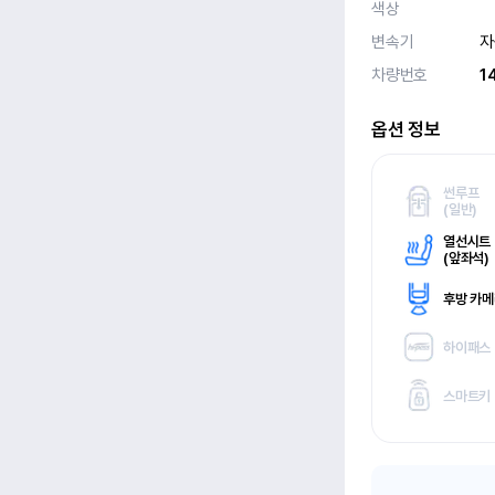
색상
변속기
자
차량번호
1
옵션 정보
썬루프
(
일반)
열선시트
(
앞좌석)
후방 카
하이패스
스마트키