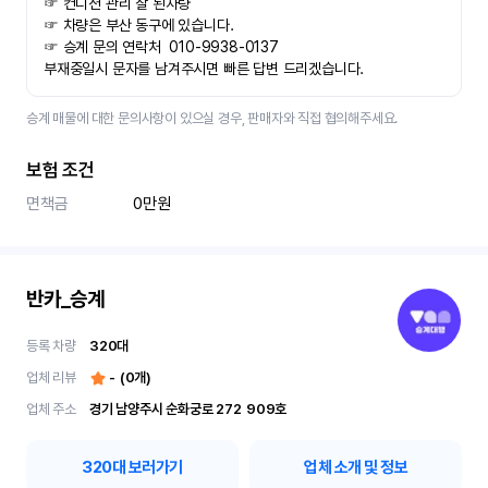
☞ 컨디션 관리 잘 된차량
☞ 차량은 부산 동구에 있습니다.
☞ 승계 문의 연락처  010-9938-0137
부재중일시 문자를 남겨주시면 빠른 답변 드리겠습니다.
승계 매물에 대한 문의사항이 있으실 경우, 판매자와 직접 협의해주세요.
보험 조건
면책금
0만원
반카_승계
등록 차량
320
대
업체 리뷰
-
(
0
개)
업체 주소
경기 남양주시 순화궁로 272	909호
320
대 보러가기
업체 소개 및 정보