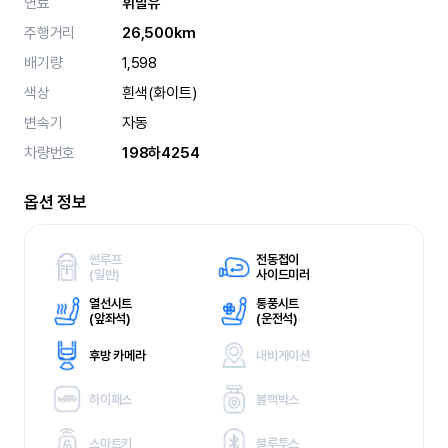
연료
휘발유
주행거리
26,500km
배기량
1,598
색상
흰색(화이트)
변속기
자동
차량번호
198하4254
옵션 정보
썬루프
전동접이
(
일반)
사이드미러
열선시트
통풍시트
(
앞좌석)
(
운전석)
후방 카메라
내비게이션
하이패스
블랙박스
스마트키
블루투스