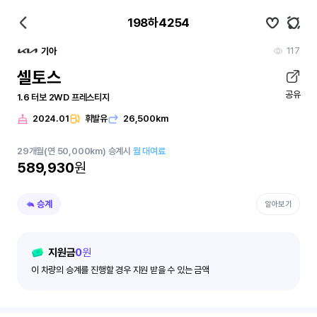
198하4254
117
기아
셀토스
공유
1.6 터보 2WD 프레스티지
2024.01
휘발유
26,500km
29
개월
(연 50,000km)
승계시
월 대여료
589,930
원
승계
알아보기
지원금
0
원
이 차량의 승계를 진행할 경우 지원 받을 수 있는 금액