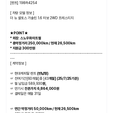
[렌트] 198하4254
​[ 차량 모델 정보 ]
더 뉴 셀토스 가솔린 1.6 터보 2WD 프레스티지
★POINT★   
* 외장: 스노우화이트펄
* 총약정거리 250,000km / 현재 26,500km 
* 지원금 300만원
---------------------------------------------------------------
---
[ 계약정보 ]
☞ 현대캐피탈 렌트
 (반납형)
☞ 잔여기간[60개월]중 [43
개월] (25/7/25기준)
☞ 월 납입금 589,930
원,
☞ 만기시 
잔존가치 6,864,000원
☞ 결제일은 매월 31일 
☞ 
연간 약정거리 50,000km / 현재 26,500km