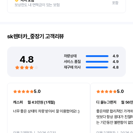
자차 보험
포함
보상한도 내 면책금이 있는 보험
sk렌터카_중장기
고객리뷰
4.8
차량상태
4.9
서비스 품질
4.9
재구매 의사
4.8
5.0
5.0
캐스퍼
ㅣ
월 43만원 (1개월)
디 올뉴그랜저
ㅣ
월 56만
너무 좋은 상태의 차량 받아서 잘 이용했어요! :)
좋은차량 합리적인 가격에
엇보다 항상 응대가 친절
는 기간동안 불편함이 없
까지 진행할만큼 여러가지
이용 2개월차
ㅣ
2026.07.31
이용 2개월차
ㅣ
2026.0