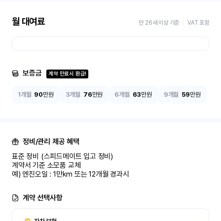
월 대여료
만 26세 이상 기준
VAT 포함
보증금
계약 만료시 환급!
1개월
90
만원
3개월
76
만원
6개월
63
만원
9개월
59
만원
정비/관리 제공 혜택
표준 정비 (스피드메이트 입고 정비)

계약서 기준 소모품 교체

예) 엔진오일 : 1만km 또는 12개월 경과시
계약 선택사항