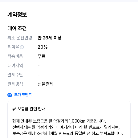
계약정보
대여 조건
최소 운전연령
만 26세 이상
위약율
20%
탁송비용
무료
대여지역
-
결제수단
-
결제방식
선불결제
추가 코멘트
✔️ 보증금 관련 안내
현재 안내된 보증금은 월 약정거리 1,000km 기준입니다.
선택하시는 월 약정거리와 대여기간에 따라 월 렌트료가 달라지며,
보증금은 해당 조건의 1개월 렌트료와 동일한 점 참고 부탁드립니다.