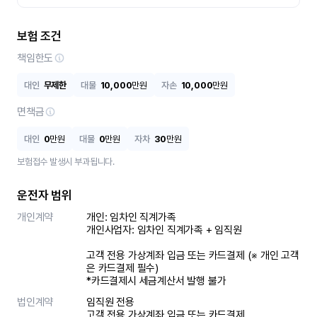
보험 조건
책임한도
대인
무제한
대물
10,000
만원
자손
10,000
만원
면책금
대인
0
만원
대물
0
만원
자차
30
만원
보험접수 발생시 부과됩니다.
운전자 범위
개인계약
개인: 임차인 직계가족 

개인사업자: 임차인 직계가족 + 임직원

고객 전용 가상계좌 입금 또는 카드결제 (※ 개인 고객
은 카드결제 필수)

*카드결제시 세금계산서 발행 불가
법인계약
임직원 전용

고객 전용 가상계좌 입금 또는 카드결제
