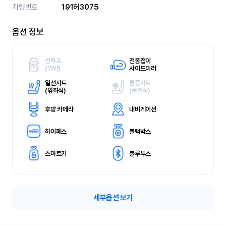
차량번호
191허3075
옵션 정보
썬루프
전동접이
(
일반)
사이드미러
열선시트
통풍시트
(
앞좌석)
(
운전석)
후방 카메라
내비게이션
하이패스
블랙박스
스마트키
블루투스
세부옵션 보기