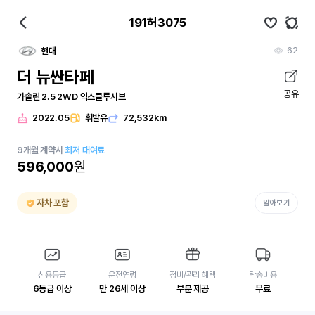
191허3075
62
현대
더 뉴싼타페
공유
가솔린 2.5 2WD 익스클루시브
2022.05
휘발유
72,532km
9
개월
계약시
최저 대여료
596,000
원
자차 포함
알아보기
신용등급
운전연령
정비/관리 혜택
탁송비용
6등급 이상
만 26세 이상
부분 제공
무료