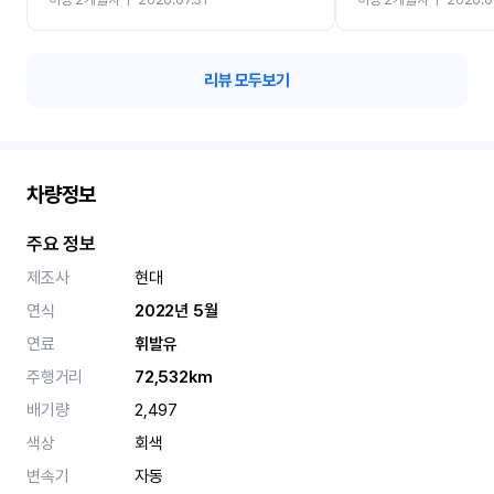
카 렌트 고민없이 강추합니
리뷰 모두보기
차량정보
주요 정보
제조사
현대
연식
2022년 5월
연료
휘발유
주행거리
72,532km
배기량
2,497
색상
회색
변속기
자동