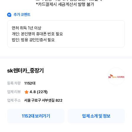
*카드결제시 세금계산서 발행 불가
추가 코멘트
면허 취득 1년 이상

개인: 본인명의 휴대폰 번호 필요

법인: 범용 공인인증서 필요
sk렌터카_중장기
등록 차량
1152
대
업체 리뷰
4.8
(
22
개)
업체 주소
서울 구로구 서부샛길 822
1152
대 보러가기
업체 소개 및 정보