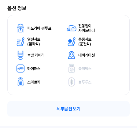
옵션 정보
전동접이
파노라마 썬루프
사이드미러
열선시트
통풍시트
(
앞좌석)
(
운전석)
후방 카메라
내비게이션
하이패스
블랙박스
스마트키
블루투스
세부옵션 보기