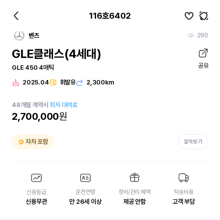
116호6402
290
벤츠
GLE클래스(4세대)
공유
GLE 450 4매틱
2025.04
휘발유
2,300km
48
개월
계약시
최저 대여료
2,700,000
원
자차 포함
알아보기
신용등급
운전연령
정비/관리 혜택
탁송비용
신용무관
만 26세 이상
제공 안함
고객 부담