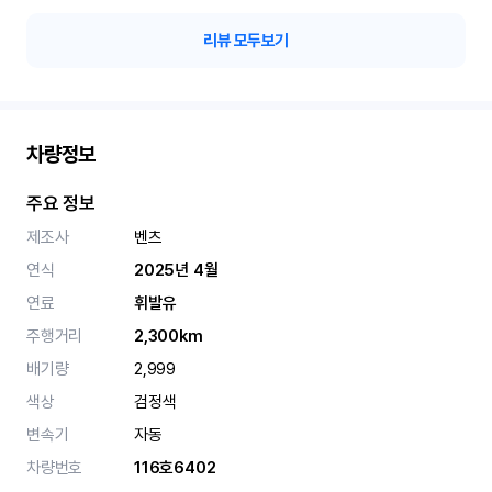
리뷰 모두보기
차량정보
주요 정보
제조사
벤츠
연식
2025년 4월
연료
휘발유
주행거리
2,300km
배기량
2,999
색상
검정색
변속기
자동
차량번호
116호6402