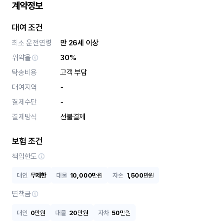
계약정보
대여 조건
최소 운전연령
만 26세 이상
위약율
30%
탁송비용
고객 부담
대여지역
-
결제수단
-
결제방식
선불결제
보험 조건
책임한도
대인
무제한
대물
10,000
만원
자손
1,500
만원
면책금
대인
0
만원
대물
20
만원
자차
50
만원