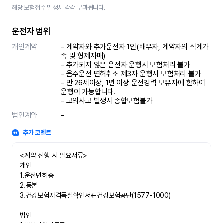
해당 보험접수 발생시 각각 부과됩니다.
운전자 범위
개인계약
- 계약자와 추가운전자 1인(배우자, 계약자의 직계가
족 및 형제자매)

- 추가되지 않은 운전자 운행시 보험처리 불가

- 음주운전 면허취소 제3자 운행시 보험처리 불가 

- 만 26세이상, 1년 이상 운전경력 보유자에 한하여 
운행이 가능합니다.

- 고의사고 발생시 종합보험불가
법인계약
-
추가 코멘트
<계약 진행 시 필요서류>

개인

1.운전면허증

2.등본

3.건강보험자격득실확인서←건강보험공단(1577-1000)

법인
