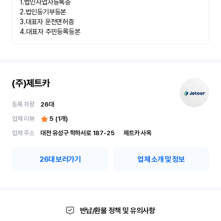
1.법인사업자등록증

2.법인등기부등본

3.대표자 운전면허증

4.대표자 주민등록등본
(주)제트카
등록 차량
26
대
업체 리뷰
5
(
1
개)
업체 주소
대전 유성구 학하서로 187-25	제트카 사옥
26
대 보러가기
업체 소개 및 정보
반납/환불 정책 및 유의사항