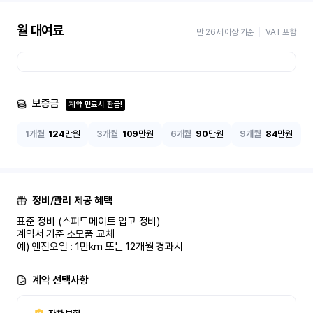
월 대여료
만 26세 이상 기준
VAT 포함
보증금
계약 만료시 환급!
1개월
124
만원
3개월
109
만원
6개월
90
만원
9개월
84
만원
정비/관리 제공 혜택
표준 정비 (스피드메이트 입고 정비)

계약서 기준 소모품 교체

예) 엔진오일 : 1만km 또는 12개월 경과시
계약 선택사항