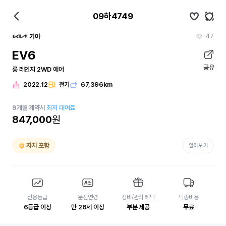
09하4749
47
기아
EV6
공유
롱 레인지 2WD 에어
2022.12
전기
67,396km
9
개월
계약시
최저 대여료
847,000
원
자차 포함
알아보기
신용등급
운전연령
정비/관리 혜택
탁송비용
6등급 이상
만 26세 이상
부분 제공
무료