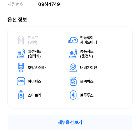
차량번호
09하4749
옵션 정보
썬루프
전동접이
(
일반)
사이드미러
열선시트
통풍시트
(
앞좌석)
(
운전석)
후방 카메라
내비게이션
하이패스
블랙박스
스마트키
블루투스
세부옵션 보기