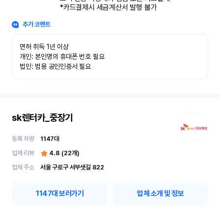
*카드결제시 세금계산서 발행 불가
추가 코멘트
면허 취득 1년 이상

개인: 본인명의 휴대폰 번호 필요

법인: 범용 공인인증서 필요
sk렌터카_중장기
등록 차량
1147
대
업체 리뷰
4.8
(
22
개)
업체 주소
서울 구로구 서부샛길 822
1147
대 보러가기
업체 소개 및 정보