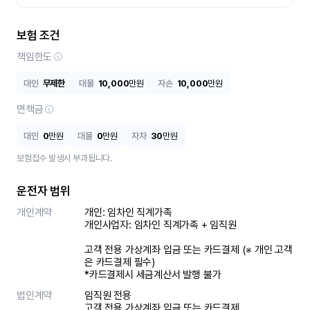
보험 조건
책임한도
대인
무제한
대물
10,000
만원
자손
10,000
만원
면책금
대인
0
만원
대물
0
만원
자차
30
만원
보험접수 발생시 부과됩니다.
운전자 범위
개인계약
개인: 임차인 직계가족 

개인사업자: 임차인 직계가족 + 임직원

고객 전용 가상계좌 입금 또는 카드결제 (※ 개인 고객
은 카드결제 필수)

*카드결제시 세금계산서 발행 불가
법인계약
임직원 전용

고객 전용 가상계좌 입금 또는 카드결제
