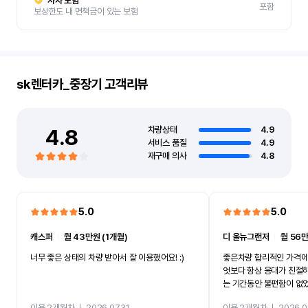
자차 보험
포함
보상한도 내 면책금이 있는 보험
sk렌터카_중장기
고객리뷰
4.8
차량상태
4.9
서비스 품질
4.9
재구매 의사
4.8
5.0
5.0
캐스퍼
ㅣ
월 43만원 (1개월)
디 올뉴그랜저
ㅣ
월 56만
너무 좋은 상태의 차량 받아서 잘 이용했어요! :)
좋은차량 합리적인 가격에
엇보다 항상 응대가 친절
는 기간동안 불편함이 없
까지 진행할만큼 여러가지
이용 2개월차
ㅣ
2026.07.31
이용 2개월차
ㅣ
2026.0