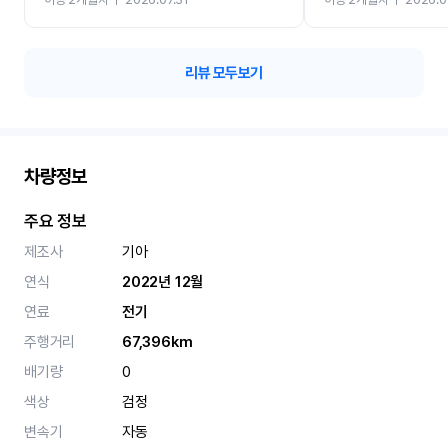
카 렌트 고민없이 강추합니
리뷰 모두보기
차량정보
주요 정보
제조사
기아
연식
2022년 12월
연료
전기
주행거리
67,396km
배기량
0
색상
검정
변속기
자동