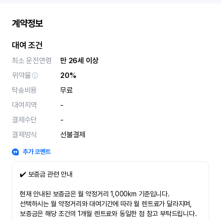
계약정보
대여 조건
최소 운전연령
만 26세 이상
위약율
20%
탁송비용
무료
대여지역
-
결제수단
-
결제방식
선불결제
추가 코멘트
✔️ 보증금 관련 안내
현재 안내된 보증금은 월 약정거리 1,000km 기준입니다.
선택하시는 월 약정거리와 대여기간에 따라 월 렌트료가 달라지며,
보증금은 해당 조건의 1개월 렌트료와 동일한 점 참고 부탁드립니다.