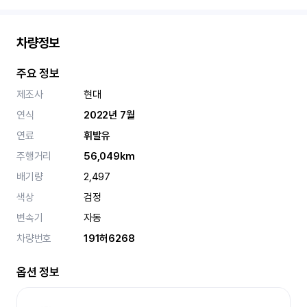
차량정보
주요 정보
제조사
현대
연식
2022년 7월
연료
휘발유
주행거리
56,049km
배기량
2,497
색상
검정
변속기
자동
차량번호
191허6268
옵션 정보