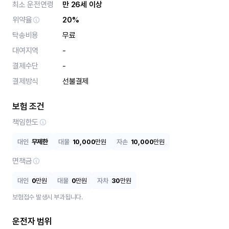
최소 운전연령
만 26세 이상
위약율
20%
탁송비용
무료
대여지역
-
결제수단
-
결제방식
선불결제
보험 조건
책임한도
대인
무제한
대물
10,000
만원
자손
10,000
만원
면책금
대인
0
만원
대물
0
만원
자차
30
만원
보험접수 발생시 부과됩니다.
운전자 범위