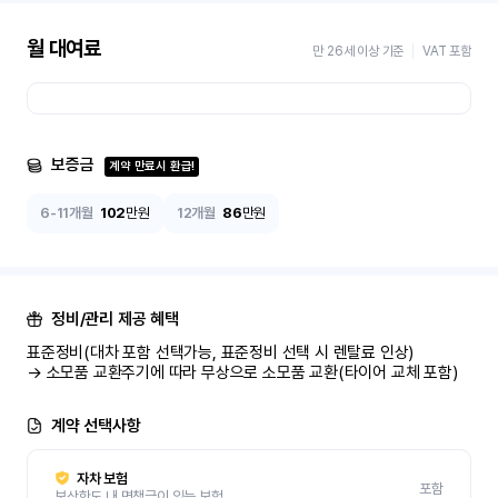
월 대여료
만 26세 이상 기준
VAT 포함
보증금
계약 만료시 환급!
6-11개월
102
만원
12개월
86
만원
정비/관리 제공 혜택
표준정비(대차 포함 선택가능, 표준정비 선택 시 렌탈료 인상)

→ 소모품 교환주기에 따라 무상으로 소모품 교환(타이어 교체 포함)
계약 선택사항
자차 보험
포함
보상한도 내 면책금이 있는 보험