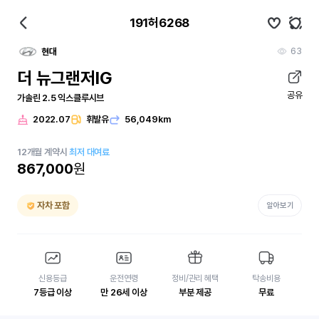
191허6268
63
현대
더 뉴그랜저IG
공유
가솔린 2.5 익스클루시브
2022.07
휘발유
56,049km
12
개월
계약시
최저 대여료
867,000
원
자차 포함
알아보기
신용등급
운전연령
정비/관리 혜택
탁송비용
7등급 이상
만 26세 이상
부분 제공
무료