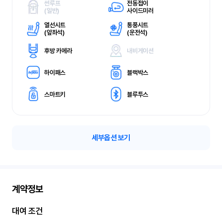
썬루프
전동접이
(
일반)
사이드미러
열선시트
통풍시트
(
앞좌석)
(
운전석)
후방 카메라
내비게이션
하이패스
블랙박스
스마트키
블루투스
세부옵션 보기
계약정보
대여 조건