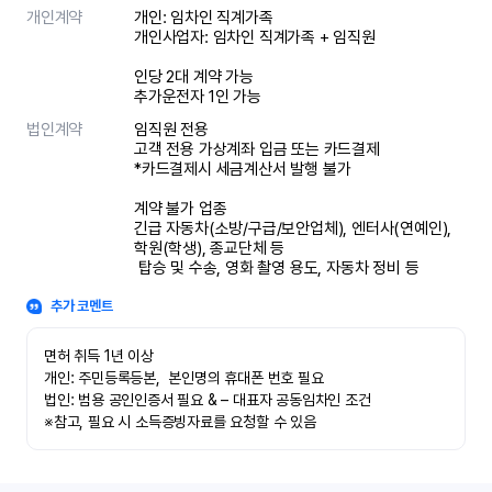
개인계약
개인: 임차인 직계가족 

개인사업자: 임차인 직계가족 + 임직원

인당 2대 계약 가능

추가운전자 1인 가능
법인계약
임직원 전용

고객 전용 가상계좌 입금 또는 카드결제

*카드결제시 세금계산서 발행 불가

계약 불가 업종

긴급 자동차(소방/구급/보안업체), 엔터사(연예인), 
학원(학생), 종교단체 등

 탑승 및 수송, 영화 촬영 용도, 자동차 정비 등
추가 코멘트
면허 취득 1년 이상

개인: 주민등록등본,  본인명의 휴대폰 번호 필요

법인: 범용 공인인증서 필요 & – 대표자 공동임차인 조건

※참고, 필요 시 소득증빙자료를 요청할 수 있음