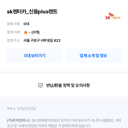
sk렌터카_신용plus렌트
등록 차량
0
대
업체 리뷰
-
(
0
개)
업체 주소
서울 구로구 서부샛길 822
0
대 보러가기
업체 소개 및 정보
반납/환불 정책 및 유의사항
(주)박차컴퍼니
는 통신판매중개자로서 반카의 거래 당사자가 아니며 상품정보, 거래
조건 및 거래에 관련한 의무와 책임은 각 판매자에게 있습니다.