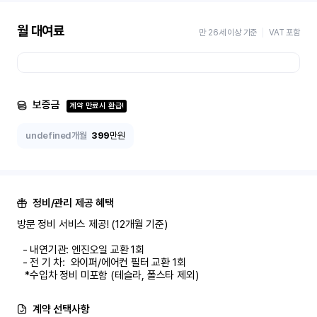
월 대여료
만 26세 이상 기준
VAT 포함
보증금
계약 만료시 환급!
undefined개월
399
만원
정비/관리 제공 혜택
방문 정비 서비스 제공! (12개월 기준)

  - 내연기관: 엔진오일 교환 1회

  - 전 기 차:  와이퍼/에어컨 필터 교환 1회

   *수입차 정비 미포함 (테슬라, 폴스타 제외)
계약 선택사항