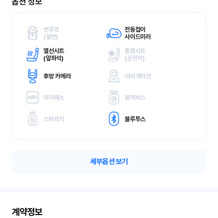
옵션 정보
썬루프
전동접이
(
일반)
사이드미러
열선시트
통풍시트
(
앞좌석)
(
운전석)
후방 카메라
내비게이션
하이패스
블랙박스
스마트키
블루투스
세부옵션 보기
계약정보