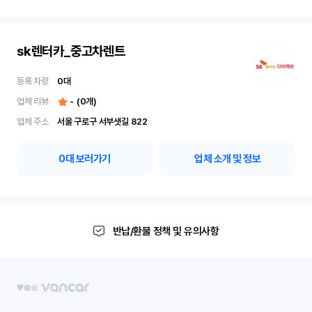
sk렌터카_중고차렌트
등록 차량
0
대
업체 리뷰
-
(
0
개)
업체 주소
서울 구로구 서부샛길 822
0
대 보러가기
업체 소개 및 정보
반납/환불 정책 및 유의사항