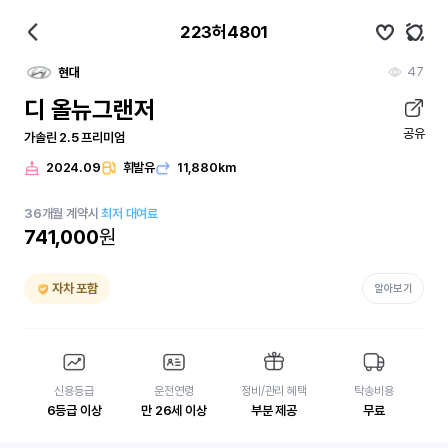
223허4801
47
현대
디 올뉴그랜저
공유
가솔린 2.5 프리미엄
2024.09
휘발유
11,880km
36
개월
계약시
최저 대여료
741,000
원
자차 포함
알아보기
신용등급
운전연령
정비/관리 혜택
탁송비용
6등급 이상
만 26세 이상
부분 제공
무료