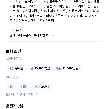
와이퍼 / 버튼 시동 스마트키 / 블루투스 / 스마트크루즈 컨트롤 / 애플 
카플레이/안드로이드 오토 / 열선 스티어링 휠 / 오토 라이트 컨트롤 / 
오토 홀드 / 원격 시동 / 원터치 파워 윈도우 / 자동 에어컨 / 전자식 파
킹 브레이크 / 텔레스코픽 스티어링 / 틸트 스티어링 / 하이빔 어시스
트 / 하이패스 룸미러 / 후방카메라

추가옵션

현대 스마트센스Ⅰ, 프리미엄 초이스
보험 조건
책임한도
대인
무제한
대물
10,000
만원
자손
10,000
만원
면책금
대인
-
대물
-
자차
30
만원
보험접수 발생시 부과됩니다.
운전자 범위