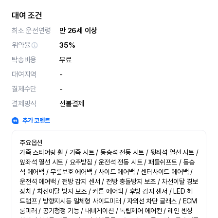
대여 조건
최소 운전연령
만 26세 이상
위약율
35%
탁송비용
무료
대여지역
-
결제수단
-
결제방식
선불결제
추가 코멘트
주요옵션

가죽 스티어링 휠 / 가죽 시트 / 동승석 전동 시트 / 뒷좌석 열선 시트 / 
앞좌석 열선 시트 / 요추받침 / 운전석 전동 시트 / 패들쉬프트 / 동승
석 에어백 / 무릎보호 에어백 / 사이드 에어백 / 센터사이드 에어백 / 
운전석 에어백 / 전방 감지 센서 / 전방 충돌방지 보조 / 차선이탈 경보
장치 / 차선이탈 방지 보조 / 커튼 에어백 / 후방 감지 센서 / LED 헤
드램프 / 방향지시등 일체형 사이드미러 / 자외선 차단 글래스 / ECM 
룸미러 / 공기청정 기능 / 내비게이션 / 독립제어 에어컨 / 레인 센싱 