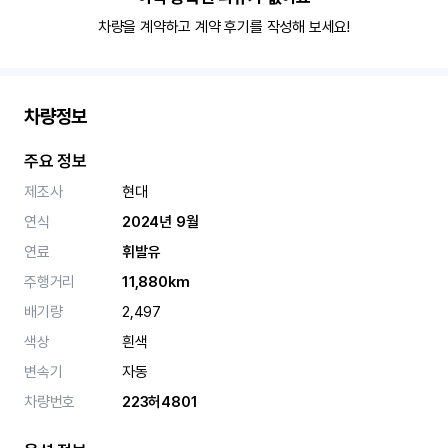
차량을 계약하고 계약 후기를 작성해 보세요!
차량정보
주요 정보
제조사
현대
연식
2024년 9월
연료
휘발유
주행거리
11,880km
배기량
2,497
색상
흰색
변속기
자동
차량번호
223허4801