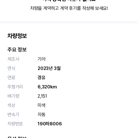
차량을 계약하고 계약 후기를 작성해 보세요!
차량정보
주요 정보
제조사
기아
연식
2023년 3월
연료
경유
주행거리
6,320km
배기량
2,151
색상
미색
변속기
자동
차량번호
190하8006