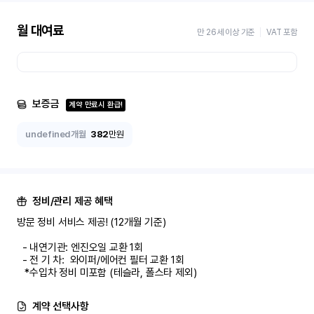
월 대여료
만 26세 이상 기준
VAT 포함
보증금
계약 만료시 환급!
undefined개월
382
만원
정비/관리 제공 혜택
방문 정비 서비스 제공! (12개월 기준)

  - 내연기관: 엔진오일 교환 1회

  - 전 기 차:  와이퍼/에어컨 필터 교환 1회

   *수입차 정비 미포함 (테슬라, 폴스타 제외)
계약 선택사항