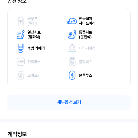
옵션 정보
썬루프
전동접이
(
일반)
사이드미러
열선시트
통풍시트
(
앞좌석)
(
운전석)
후방 카메라
내비게이션
하이패스
블랙박스
스마트키
블루투스
세부옵션 보기
계약정보