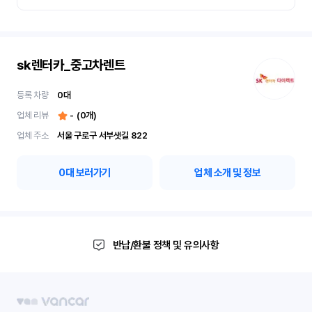
sk렌터카_중고차렌트
등록 차량
0
대
업체 리뷰
-
(
0
개)
업체 주소
서울 구로구 서부샛길 822
0
대 보러가기
업체 소개 및 정보
반납/환불 정책 및 유의사항