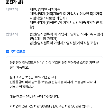
운전자 범위
개인계약
개인: 임차인 직계가족 

개인사업자(임직원특약 미 가입시): 임차인 직계가족 
+ 임직원(4대보험 가입자)

개인사업자(임직원특약 가입시): 임직원(계약직원 포
함)
법인계약
법인(임직원특약 미 가입시): 임차인 직계가족 + 임직
원(4대보험 가입자)

법인(임직원특약 가입시): 임직원(계약직원 포함)
추가 코멘트
운전면허 취득일로부터 1년 이상 유효한 운전면허증을 소지한 자만 운
전이 가능해요.

월대여료는 보증금 10% 기준입니다.

신용등급에 따라 담보율(보증금) 변경가능 하시며, 보증금에 따라 대
여료가 변경됩니다.

대물 한도는 1억/2억 선택 가능합니다.

자차면책금은 국산차량 30만원 / EV, 수입차량 50만원 입니다.