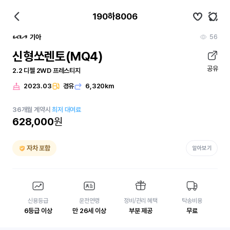
190하8006
56
기아
신형쏘렌토(MQ4)
공유
2.2 디젤 2WD 프레스티지
2023.03
경유
6,320km
36
개월
계약시
최저 대여료
628,000
원
자차 포함
알아보기
신용등급
운전연령
정비/관리 혜택
탁송비용
6등급 이상
만 26세 이상
부분 제공
무료