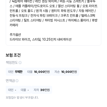
/ 독립제어 에어컨 / 레인 센싱 와이퍼 / 버튼 시동 스마트키 / 블루투
스 / 애플 카플레이/안드로이드 오토 / 열선 스티어링 휠 / 오토 라이트 
컨트롤 / 오토 홀드 / 원격 시동 / 원터치 파워 윈도우 / 자동 에어컨 / 
전동식 트렁크 / 전자식 파킹 브레이크 / 크루즈 컨트롤 / 텔레스코픽 
스티어링 / 틸트 스티어링 / 하이빔 어시스트 / 하이패스 룸미러 / 후방
카메라

추가옵션

드라이브 와이즈, 스타일, 10.25인치 내비게이션
보험 조건
책임한도
대인
무제한
대물
10,000
만원
자손
10,000
만원
면책금
대인
-
대물
-
자차
30
만원
보험접수 발생시 부과됩니다.