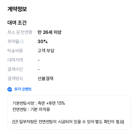
계약정보
대여 조건
최소 운전연령
만 26세 이상
위약율
30%
탁송비용
고객 부담
대여지역
-
결제수단
-
결제방식
선불결제
추가 코멘트
기본썬팅사양 : 측면 +후면 15%
전면썬팅 : 기본 미적용 
(단! 일부차량은 전면썬팅이 시공되어 있을 수 있어 별도 확인이 필요)