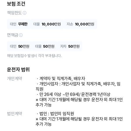
보험 조건
책임한도
대인
무제한
대물
10,000
만원
자손
10,000
만원
면책금
대인
50
만원
대물
50
만원
자차
50
만원
해당 보험접수 발생시 각각 부과됩니다.
운전자 범위
개인계약
ㆍ계약자 및 직계가족, 배우자

ㆍ개인사업자 : 개인사업자 및 직계가족, 배우자, 임
직원

ㆍ만 26세 이상 ~만 69세/ 운전경력 1년이상

※ 대여 기간 1개월에 해당될 경우 운전자 외 최대 1인 
추가 가능
법인계약
ㆍ법인 : 법인의 임직원

※ 대여 기간 1개월에 해당될 경우 운전자 외 최대 1인 
추가 가능