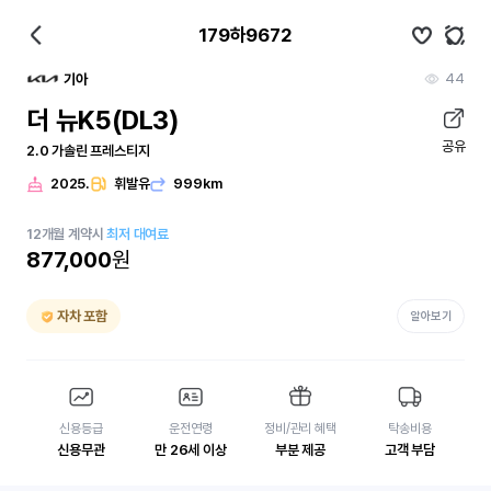
179하9672
44
기아
더 뉴K5(DL3)
공유
2.0 가솔린 프레스티지
2025.
휘발유
999km
12
개월
계약시
최저 대여료
877,000
원
자차 포함
알아보기
신용등급
운전연령
정비/관리 혜택
탁송비용
신용무관
만 26세 이상
부분 제공
고객 부담