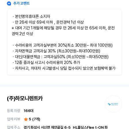
추가 코멘트
ㆍ본인명의휴대폰 소지자 

ㆍ만 26세 이상 69세 이하 , 운전경력 1년 이상

※ 대여 기간 1개월에 해당될 경우 만 26세 이상 만 65세 이하, 운전
경력 2년 이상

ㆍ수리비용의 고객과실부분의 30%(최소 30만원~ 최대 100만원)

ㆍ자차면책금 고객과실 30% (최소30만원~최대100만원) 

ㆍ대인/대물면책금 : 고객과실50% (최소10만원 ~최대50만원)

ㆍ12중 중과실 사고시 수리비용의 20% 추가

ㆍ자차사고, 차대차 사고발생시 당일 접수되지 않으면 보험혜택 불가
(주)하모니렌트카
등록 차량
166
대
업체 리뷰
5
(
7
개)
업체 주소
경기 화성시 서신면 재안골길 6-5	 HL홀딩스Flee t-ON 화