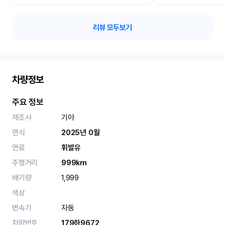
리뷰 모두보기
차량정보
주요 정보
제조사
기아
연식
2025년 0월
연료
휘발유
주행거리
999km
배기량
1,999
색상
변속기
자동
차량번호
179하9672