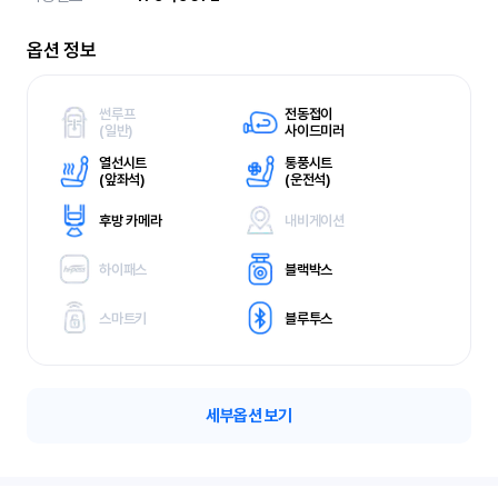
옵션 정보
썬루프
전동접이
(
일반)
사이드미러
열선시트
통풍시트
(
앞좌석)
(
운전석)
후방 카메라
내비게이션
하이패스
블랙박스
스마트키
블루투스
세부옵션 보기