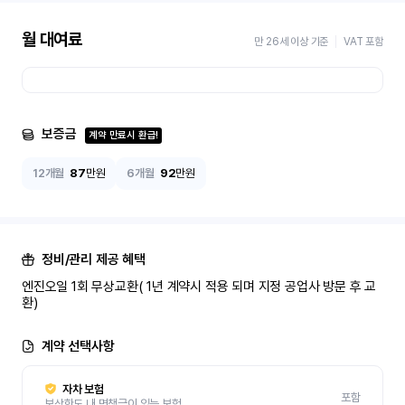
월 대여료
만 26세 이상 기준
VAT 포함
보증금
계약 만료시 환급!
12개월
87
만원
6개월
92
만원
정비/관리 제공 혜택
엔진오일 1회 무상교환( 1년 계약시 적용 되며 지정 공업사 방문 후 교
환)
계약 선택사항
자차 보험
포함
보상한도 내 면책금이 있는 보험