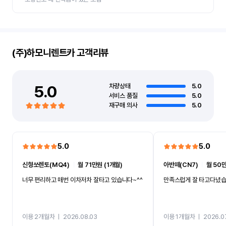
(주)하모니렌트카
고객리뷰
5.0
차량상태
5.0
서비스 품질
5.0
재구매 의사
5.0
5.0
5.0
신형쏘렌토(MQ4)
ㅣ
월 71만원 (1개월)
아반떼(CN7)
ㅣ
월 50만
너무 편리하고 매번 이차저차 잘타고 있습니다~^^
만족스럽게 잘 타고다녔
이용 2개월차
ㅣ
2026.08.03
이용 1개월차
ㅣ
2026.0