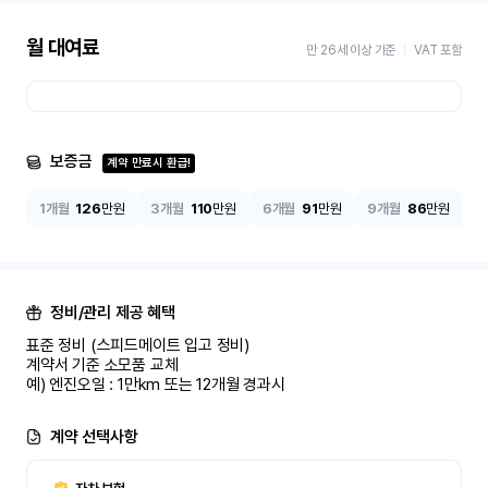
월 대여료
만 26세 이상 기준
VAT 포함
보증금
계약 만료시 환급!
1개월
126
만원
3개월
110
만원
6개월
91
만원
9개월
86
만원
정비/관리 제공 혜택
표준 정비 (스피드메이트 입고 정비)

계약서 기준 소모품 교체

예) 엔진오일 : 1만km 또는 12개월 경과시
계약 선택사항