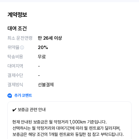
계약정보
대여 조건
최소 운전연령
만 26세 이상
위약율
20%
탁송비용
무료
대여지역
-
결제수단
-
결제방식
선불결제
추가 코멘트
✔️ 보증금 관련 안내
현재 안내된 보증금은 월 약정거리 1,000km 기준입니다.
선택하시는 월 약정거리와 대여기간에 따라 월 렌트료가 달라지며,
보증금은 해당 조건의 1개월 렌트료와 동일한 점 참고 부탁드립니다.