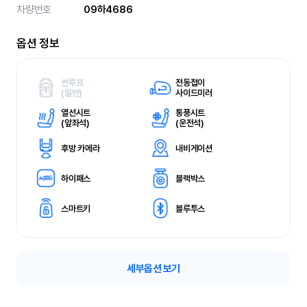
차량번호
09하4686
옵션 정보
썬루프
전동접이
(
일반)
사이드미러
열선시트
통풍시트
(
앞좌석)
(
운전석)
후방 카메라
내비게이션
하이패스
블랙박스
스마트키
블루투스
세부옵션 보기