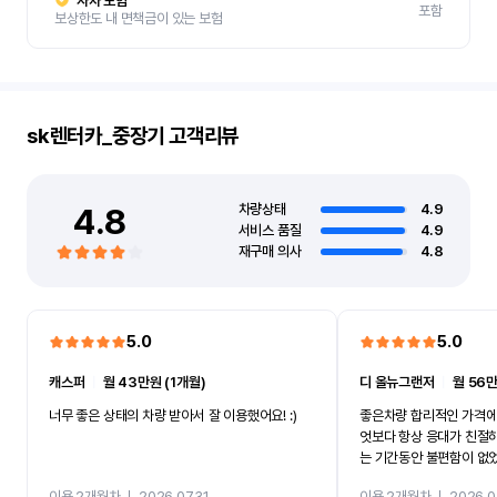
자차 보험
포함
보상한도 내 면책금이 있는 보험
sk렌터카_중장기
고객리뷰
4.8
차량상태
4.9
서비스 품질
4.9
재구매 의사
4.8
5.0
5.0
캐스퍼
ㅣ
월 43만원 (1개월)
디 올뉴그랜저
ㅣ
월 56만
너무 좋은 상태의 차량 받아서 잘 이용했어요! :)
좋은차량 합리적인 가격에
엇보다 항상 응대가 친절
는 기간동안 불편함이 없
까지 진행할만큼 여러가지
이용 2개월차
ㅣ
2026.07.31
이용 2개월차
ㅣ
2026.0