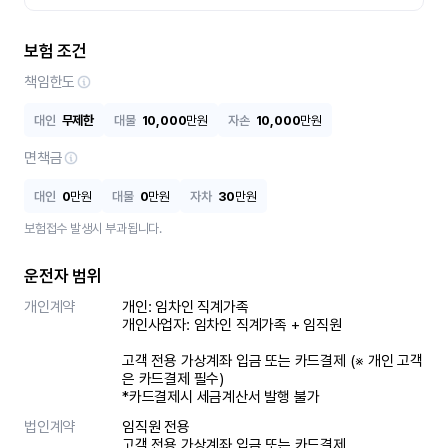
보험 조건
책임한도
대인
무제한
대물
10,000
만원
자손
10,000
만원
면책금
대인
0
만원
대물
0
만원
자차
30
만원
보험접수 발생시 부과됩니다.
운전자 범위
개인계약
개인: 임차인 직계가족 

개인사업자: 임차인 직계가족 + 임직원

고객 전용 가상계좌 입금 또는 카드결제 (※ 개인 고객
은 카드결제 필수)

*카드결제시 세금계산서 발행 불가
법인계약
임직원 전용

고객 전용 가상계좌 입금 또는 카드결제
