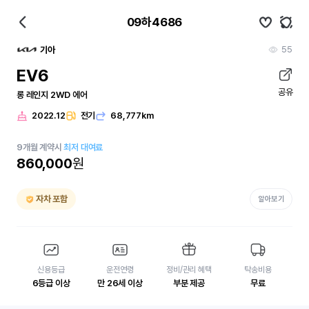
09하4686
55
기아
EV6
공유
롱 레인지 2WD 에어
2022.12
전기
68,777km
9
개월
계약시
최저 대여료
860,000
원
자차 포함
알아보기
신용등급
운전연령
정비/관리 혜택
탁송비용
6등급 이상
만 26세 이상
부분 제공
무료