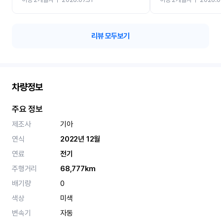
카 렌트 고민없이 강추합니
리뷰 모두보기
차량정보
주요 정보
제조사
기아
연식
2022년 12월
연료
전기
주행거리
68,777km
배기량
0
색상
미색
변속기
자동