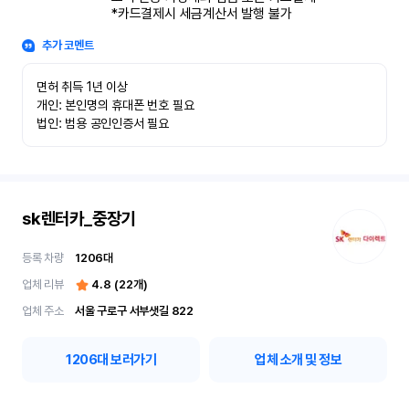
*카드결제시 세금계산서 발행 불가
추가 코멘트
면허 취득 1년 이상

개인: 본인명의 휴대폰 번호 필요

법인: 범용 공인인증서 필요
sk렌터카_중장기
등록 차량
1206
대
업체 리뷰
4.8
(
22
개)
업체 주소
서울 구로구 서부샛길 822
1206
대 보러가기
업체 소개 및 정보