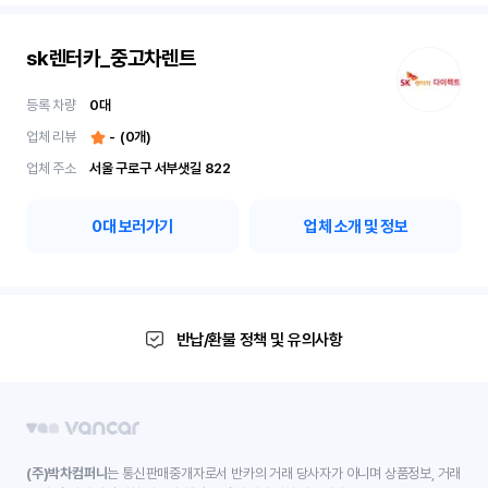
sk렌터카_중고차렌트
등록 차량
0
대
업체 리뷰
-
(
0
개)
업체 주소
서울 구로구 서부샛길 822
0
대 보러가기
업체 소개 및 정보
반납/환불 정책 및 유의사항
(주)박차컴퍼니
는 통신판매중개자로서 반카의 거래 당사자가 아니며 상품정보, 거래