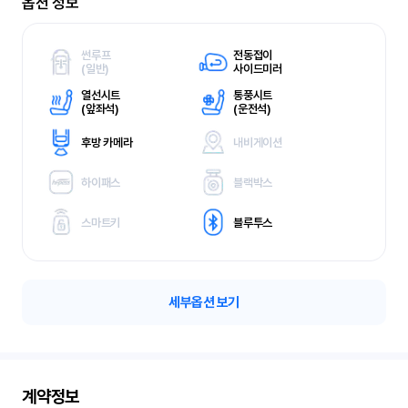
옵션 정보
썬루프
전동접이
(
일반)
사이드미러
열선시트
통풍시트
(
앞좌석)
(
운전석)
후방 카메라
내비게이션
하이패스
블랙박스
스마트키
블루투스
세부옵션 보기
계약정보