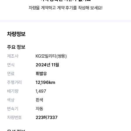
차량을 계약하고 계약 후기를 작성해 보세요!
차량정보
주요 정보
제조사
KG모빌리티(쌍용)
연식
2024년 11월
연료
휘발유
주행거리
12,196km
배기량
1,497
색상
흰색
변속기
자동
차량번호
223허7337