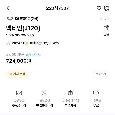
223허7337
54
KG모빌리티(쌍용)
액티언(J120)
공유
1.5 T-GDI 2WD S9
2024.11
휘발유
12,196km
36
개월
계약시
최저 대여료
724,000
원
자차 포함
알아보기
신용등급
운전연령
정비/관리 혜택
탁송비용
6등급 이상
만 26세 이상
부분 제공
무료