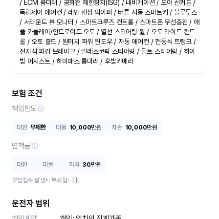
/ ECM 룸미러 / 공회전 제한장치(ISG) / 내비게이션 / 도어 선커튼 / 
독립제어 에어컨 / 레인 센싱 와이퍼 / 버튼 시동 스마트키 / 블루투스 
/ 서라운드 뷰 모니터 / 스마트크루즈 컨트롤 / 스마트폰 무선충전 / 애
플 카플레이/안드로이드 오토 / 열선 스티어링 휠 / 오토 라이트 컨트
롤 / 오토 홀드 / 원터치 파워 윈도우 / 자동 에어컨 / 전동식 트렁크 / 
전자식 파킹 브레이크 / 텔레스코픽 스티어링 / 틸트 스티어링 / 하이
빔 어시스트 / 하이패스 룸미러 / 후방카메라
보험 조건
책임한도
대인
무제한
대물
10,000
만원
자손
10,000
만원
면책금
대인
-
대물
-
자차
30
만원
보험접수 발생시 부과됩니다.
운전자 범위
개인계약
개인: 임차인 직계가족 
