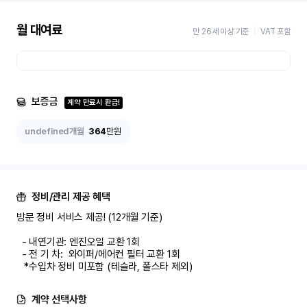
월 대여료
만 26세 이상 기준
VAT 포함
보증금
계약 만료시 환급!
undefined개월
364
만원
정비/관리 제공 혜택
방문 정비 서비스 제공! (12개월 기준)

  - 내연기관: 엔진오일 교환 1회

  - 전 기 차:  와이퍼/에어컨 필터 교환 1회

   *수입차 정비 미포함 (테슬라, 폴스타 제외)
계약 선택사항