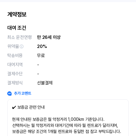
계약정보
대여 조건
최소 운전연령
만 26세 이상
위약율
20%
탁송비용
무료
대여지역
-
결제수단
-
결제방식
선불결제
추가 코멘트
✔️ 보증금 관련 안내
현재 안내된 보증금은 월 약정거리 1,000km 기준입니다.
선택하시는 월 약정거리와 대여기간에 따라 월 렌트료가 달라지며,
보증금은 해당 조건의 1개월 렌트료와 동일한 점 참고 부탁드립니다.