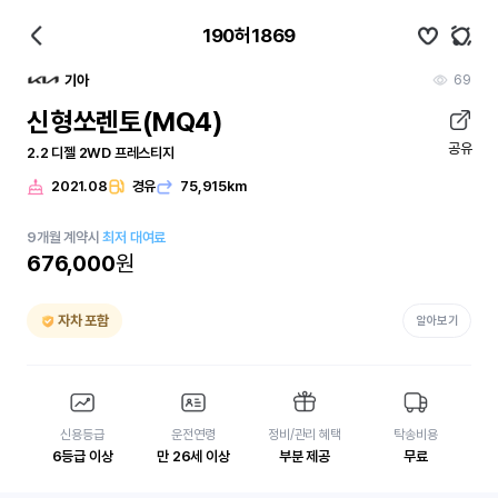
190허1869
69
기아
신형쏘렌토(MQ4)
공유
2.2 디젤 2WD 프레스티지
2021.08
경유
75,915km
9
개월
계약시
최저 대여료
676,000
원
자차 포함
알아보기
신용등급
운전연령
정비/관리 혜택
탁송비용
6등급 이상
만 26세 이상
부분 제공
무료