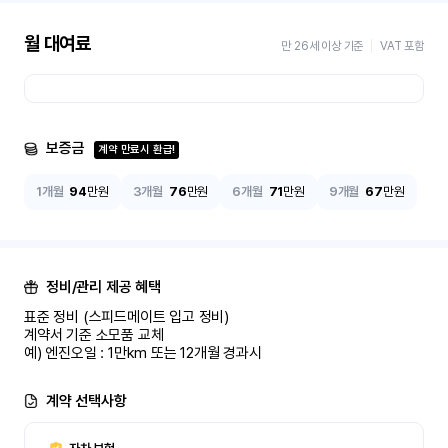
월 대여료
만 26세 이상 기준
VAT 포함
보증금
계약 만료시 환급!
1개월
94
만원
3개월
76
만원
6개월
71
만원
9개월
67
만원
정비/관리 제공 혜택
표준 정비 (스피드메이트 입고 정비)

계약서 기준 소모품 교체

예) 엔진오일 : 1만km 또는 12개월 경과시
계약 선택사항