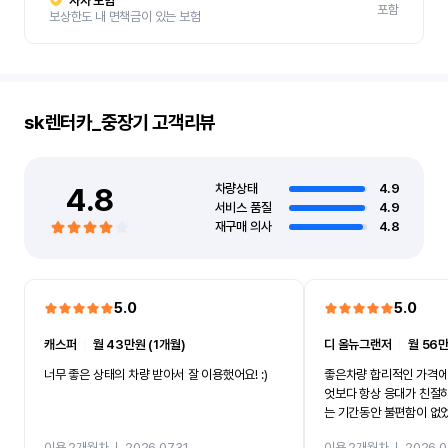
자차 보험
포함
보상한도 내 면책금이 있는 보험
sk렌터카_중장기
고객리뷰
4.8
차량상태
4.9
서비스 품질
4.9
재구매 의사
4.8
5.0
5.0
캐스퍼
ㅣ
월 43만원 (1개월)
디 올뉴그랜저
ㅣ
월 56만
너무 좋은 상태의 차량 받아서 잘 이용했어요! :)
좋은차량 합리적인 가격에
엇보다 항상 응대가 친절
는 기간동안 불편함이 없
까지 진행할만큼 여러가지
이용 2개월차
ㅣ
2026.07.31
이용 2개월차
ㅣ
2026.0