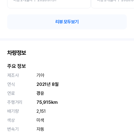
카 렌트 고민없이 강추합니
리뷰 모두보기
차량정보
주요 정보
제조사
기아
연식
2021년 8월
연료
경유
주행거리
75,915km
배기량
2,151
색상
미색
변속기
자동