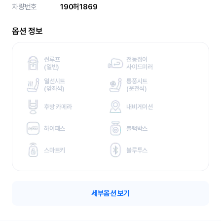
차량번호
190허1869
옵션 정보
썬루프
전동접이
(
일반)
사이드미러
열선시트
통풍시트
(
앞좌석)
(
운전석)
후방 카메라
내비게이션
하이패스
블랙박스
스마트키
블루투스
세부옵션 보기