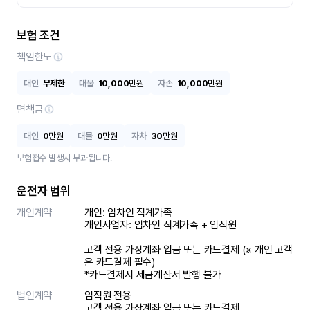
보험 조건
책임한도
대인
무제한
대물
10,000
만원
자손
10,000
만원
면책금
대인
0
만원
대물
0
만원
자차
30
만원
보험접수 발생시 부과됩니다.
운전자 범위
개인계약
개인: 임차인 직계가족 

개인사업자: 임차인 직계가족 + 임직원

고객 전용 가상계좌 입금 또는 카드결제 (※ 개인 고객
은 카드결제 필수)

*카드결제시 세금계산서 발행 불가
법인계약
임직원 전용

고객 전용 가상계좌 입금 또는 카드결제
