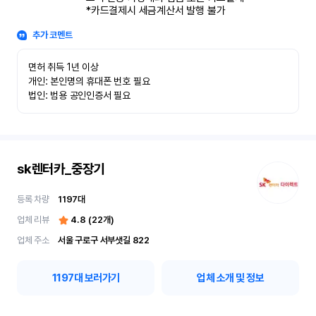
*카드결제시 세금계산서 발행 불가
추가 코멘트
면허 취득 1년 이상

개인: 본인명의 휴대폰 번호 필요

법인: 범용 공인인증서 필요
sk렌터카_중장기
등록 차량
1197
대
업체 리뷰
4.8
(
22
개)
업체 주소
서울 구로구 서부샛길 822
1197
대 보러가기
업체 소개 및 정보