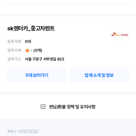
sk렌터카_중고차렌트
등록 차량
0
대
업체 리뷰
-
(
0
개)
업체 주소
서울 구로구 서부샛길 822
0
대 보러가기
업체 소개 및 정보
반납/환불 정책 및 유의사항