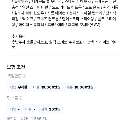
/ 블루투스 / 서라운드 뷰 모니터 / 스마트 주차 보조 / 스마트폰 무선
충전 / 열선 스티어링 휠 / 오토 라이트 컨트롤 / 오토 홀드 / 원격 시동 
/ 원터치 파워 윈도우 / 자동 에어컨 / 전자식 다이얼 변속기 / 전자식 
파킹 브레이크 / 크루즈 컨트롤 / 텔레스코픽 스티어링 / 틸트 스티어
링 / 하이패스 룸미러 / 후방카메라 / 후측방 모니터(BVM)

추가옵션

후방주차 충돌방지보조, 원격 스마트 주차보조 미선택, 드라이브 와이
즈
보험 조건
책임한도
대인
무제한
대물
10,000
만원
자손
10,000
만원
면책금
대인
-
대물
-
자차
30
만원
보험접수 발생시 부과됩니다.