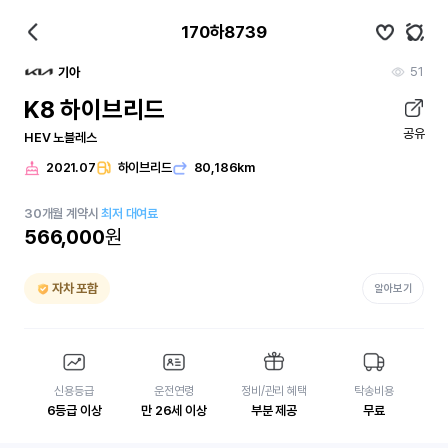
170하8739
51
기아
K8 하이브리드
공유
HEV 노블레스
2021.07
하이브리드
80,186km
30
개월
계약시
최저 대여료
566,000
원
자차 포함
알아보기
신용등급
운전연령
정비/관리 혜택
탁송비용
6등급 이상
만 26세 이상
부분 제공
무료