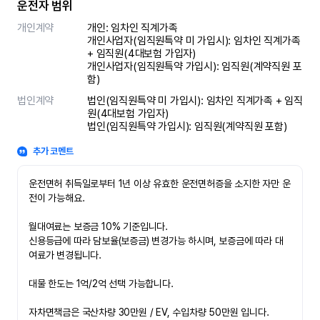
운전자 범위
개인계약
개인: 임차인 직계가족 

개인사업자(임직원특약 미 가입시): 임차인 직계가족 
+ 임직원(4대보험 가입자)

개인사업자(임직원특약 가입시): 임직원(계약직원 포
함)
법인계약
법인(임직원특약 미 가입시): 임차인 직계가족 + 임직
원(4대보험 가입자)

법인(임직원특약 가입시): 임직원(계약직원 포함)
추가 코멘트
운전면허 취득일로부터 1년 이상 유효한 운전면허증을 소지한 자만 운
전이 가능해요.

월대여료는 보증금 10% 기준입니다.

신용등급에 따라 담보율(보증금) 변경가능 하시며, 보증금에 따라 대
여료가 변경됩니다.

대물 한도는 1억/2억 선택 가능합니다.

자차면책금은 국산차량 30만원 / EV, 수입차량 50만원 입니다.