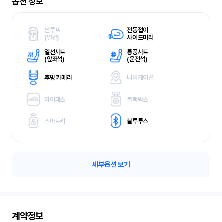
옵션 정보
썬루프
전동접이
(
일반)
사이드미러
열선시트
통풍시트
(
앞좌석)
(
운전석)
후방 카메라
내비게이션
하이패스
블랙박스
스마트키
블루투스
세부옵션 보기
계약정보