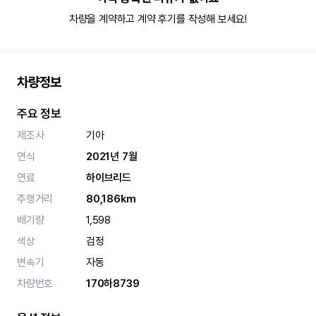
차량을 계약하고 계약 후기를 작성해 보세요!
차량정보
주요 정보
제조사
기아
연식
2021년 7월
연료
하이브리드
주행거리
80,186km
배기량
1,598
색상
검정
변속기
자동
차량번호
170하8739