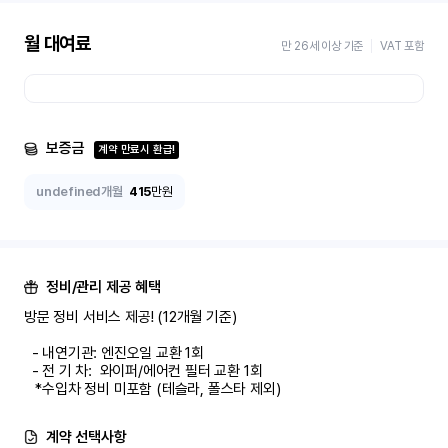
월 대여료
만 26세 이상 기준
VAT 포함
보증금
계약 만료시 환급!
undefined개월
415
만원
정비/관리 제공 혜택
방문 정비 서비스 제공! (12개월 기준)

  - 내연기관: 엔진오일 교환 1회

  - 전 기 차:  와이퍼/에어컨 필터 교환 1회

   *수입차 정비 미포함 (테슬라, 폴스타 제외)
계약 선택사항