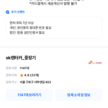
*카드결제시 세금계산서 발행 불가
추가 코멘트
면허 취득 1년 이상

개인: 본인명의 휴대폰 번호 필요

법인: 범용 공인인증서 필요
sk렌터카_중장기
등록 차량
1147
대
업체 리뷰
4.8
(
22
개)
업체 주소
서울 구로구 서부샛길 822
1147
대 보러가기
업체 소개 및 정보