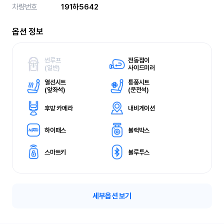
차량번호
191하5642
옵션 정보
썬루프
전동접이
(
일반)
사이드미러
열선시트
통풍시트
(
앞좌석)
(
운전석)
후방 카메라
내비게이션
하이패스
블랙박스
스마트키
블루투스
세부옵션 보기