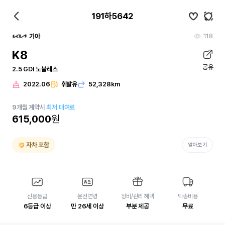
191하5642
118
기아
K8
공유
2.5 GDI 노블레스
2022.06
휘발유
52,328km
9
개월
계약시
최저 대여료
615,000
원
자차 포함
알아보기
신용등급
운전연령
정비/관리 혜택
탁송비용
6등급 이상
만 26세 이상
부분 제공
무료