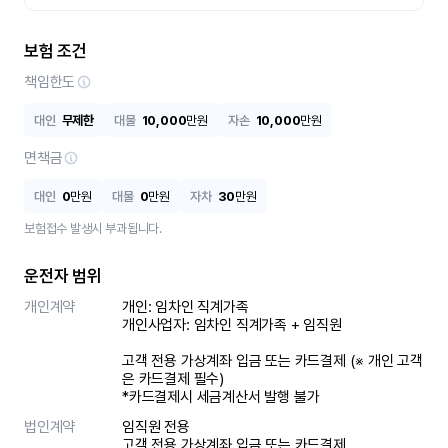
보험 조건
책임한도
대인
무제한
대물
10,000
만원
자손
10,000
만원
면책금
대인
0
만원
대물
0
만원
자차
30
만원
보험접수 발생시 부과됩니다.
운전자 범위
개인계약
개인: 임차인 직계가족 

개인사업자: 임차인 직계가족 + 임직원

고객 전용 가상계좌 입금 또는 카드결제 (※ 개인 고객
은 카드결제 필수)

*카드결제시 세금계산서 발행 불가
법인계약
임직원 전용

고객 전용 가상계좌 입금 또는 카드결제
