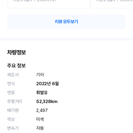
카 렌트 고민없이 강추합니
리뷰 모두보기
차량정보
주요 정보
제조사
기아
연식
2022년 6월
연료
휘발유
주행거리
52,328km
배기량
2,497
색상
미색
변속기
자동