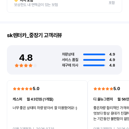
자차 보험
포함
보상한도 내 면책금이 있는 보험
sk렌터카_중장기
고객리뷰
4.8
차량상태
4.9
서비스 품질
4.9
재구매 의사
4.8
5.0
5.0
캐스퍼
ㅣ
월 43만원 (1개월)
디 올뉴그랜저
ㅣ
월 56만
너무 좋은 상태의 차량 받아서 잘 이용했어요! :)
좋은차량 합리적인 가격에
엇보다 항상 응대가 친절
는 기간동안 불편함이 없
까지 진행할만큼 여러가지
이용 2개월차
ㅣ
2026.07.31
이용 2개월차
ㅣ
2026.0