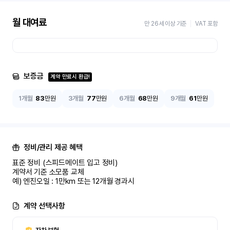
월 대여료
만 26세 이상 기준
VAT 포함
보증금
계약 만료시 환급!
1개월
83
만원
3개월
77
만원
6개월
68
만원
9개월
61
만원
정비/관리 제공 혜택
표준 정비 (스피드메이트 입고 정비)

계약서 기준 소모품 교체

예) 엔진오일 : 1만km 또는 12개월 경과시
계약 선택사항