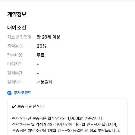
계약정보
대여 조건
최소 운전연령
만 26세 이상
위약율
20%
탁송비용
무료
대여지역
-
결제수단
-
결제방식
선불결제
추가 코멘트
✔️ 보증금 관련 안내
현재 안내된 보증금은 월 약정거리 1,000km 기준입니다.
선택하시는 월 약정거리와 대여기간에 따라 월 렌트료가 달라지며,
보증금은 해당 조건의 1개월 렌트료와 동일한 점 참고 부탁드립니다.