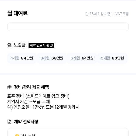
월 대여료
만 26세 이상 기준
VAT 포함
보증금
계약 만료시 환급!
1개월
84
만원
3개월
68
만원
6개월
64
만원
9개월
60
만원
정비/관리 제공 혜택
표준 정비 (스피드메이트 입고 정비)

계약서 기준 소모품 교체

예) 엔진오일 : 1만km 또는 12개월 경과시
계약 선택사항