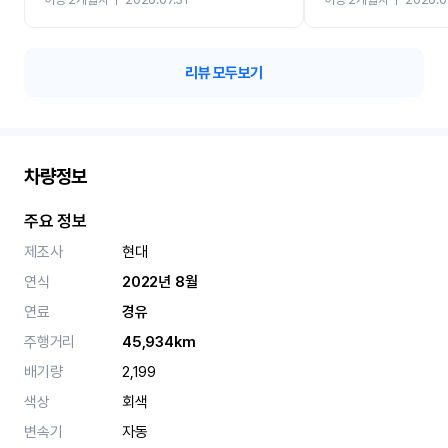
카 렌트 고민없이 강추합니
리뷰 모두보기
차량정보
주요 정보
제조사
현대
연식
2022년 8월
연료
경유
주행거리
45,934km
배기량
2,199
색상
회색
변속기
자동