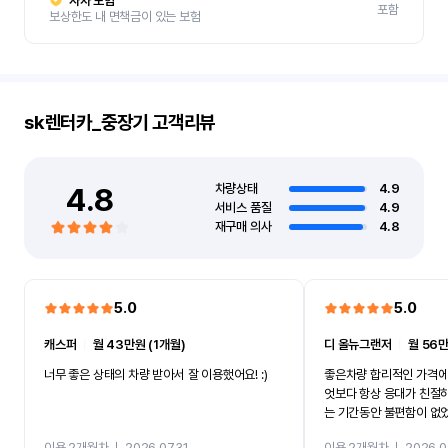
자차 보험
포함
보상한도 내 면책금이 있는 보험
sk렌터카_중장기
고객리뷰
4.8
차량상태
4.9
서비스 품질
4.9
재구매 의사
4.8
5.0
5.0
캐스퍼
ㅣ
월 43만원 (1개월)
디 올뉴그랜저
ㅣ
월 56만
너무 좋은 상태의 차량 받아서 잘 이용했어요! :)
좋은차량 합리적인 가격에
엇보다 항상 응대가 친절
는 기간동안 불편함이 없
까지 진행할만큼 여러가지
이용 2개월차
ㅣ
2026.07.31
이용 2개월차
ㅣ
2026.0