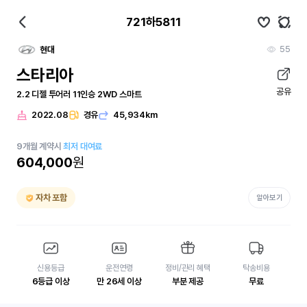
721하5811
55
현대
스타리아
공유
2.2 디젤 투어러 11인승 2WD 스마트
2022.08
경유
45,934km
9
개월
계약시
최저 대여료
604,000
원
자차 포함
알아보기
신용등급
운전연령
정비/관리 혜택
탁송비용
6등급 이상
만 26세 이상
부분 제공
무료