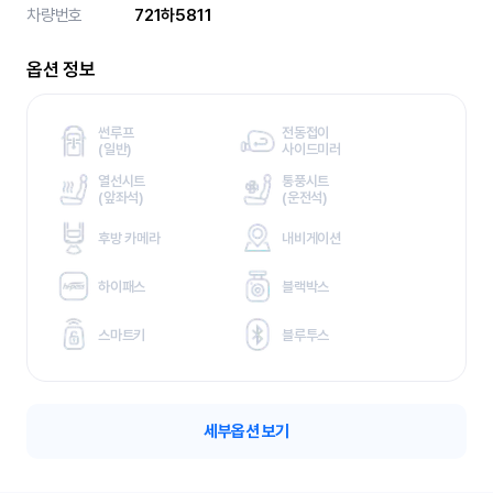
차량번호
721하5811
옵션 정보
썬루프
전동접이
(
일반)
사이드미러
열선시트
통풍시트
(
앞좌석)
(
운전석)
후방 카메라
내비게이션
하이패스
블랙박스
스마트키
블루투스
세부옵션 보기