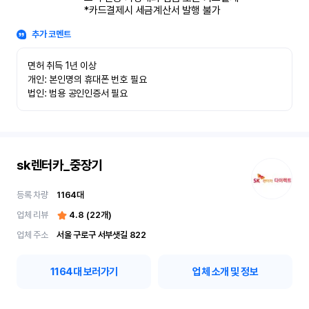
*카드결제시 세금계산서 발행 불가
추가 코멘트
면허 취득 1년 이상

개인: 본인명의 휴대폰 번호 필요

법인: 범용 공인인증서 필요
sk렌터카_중장기
등록 차량
1164
대
업체 리뷰
4.8
(
22
개)
업체 주소
서울 구로구 서부샛길 822
1164
대 보러가기
업체 소개 및 정보