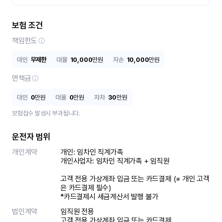
보험 조건
책임한도
대인
무제한
대물
10,000
만원
자손
10,000
만원
면책금
대인
0
만원
대물
0
만원
자차
30
만원
보험접수 발생시 부과됩니다.
운전자 범위
개인계약
개인: 임차인 직계가족 

개인사업자: 임차인 직계가족 + 임직원

고객 전용 가상계좌 입금 또는 카드결제 (※ 개인 고객
은 카드결제 필수)

*카드결제시 세금계산서 발행 불가
법인계약
임직원 전용

고객 전용 가상계좌 입금 또는 카드결제
