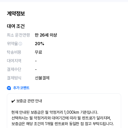
계약정보
대여 조건
최소 운전연령
만 26세 이상
위약율
20%
탁송비용
무료
대여지역
-
결제수단
-
결제방식
선불결제
추가 코멘트
✔️ 보증금 관련 안내
현재 안내된 보증금은 월 약정거리 1,000km 기준입니다.
선택하시는 월 약정거리와 대여기간에 따라 월 렌트료가 달라지며,
보증금은 해당 조건의 1개월 렌트료와 동일한 점 참고 부탁드립니다.